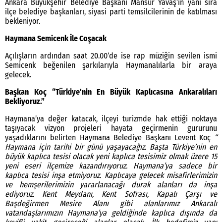
Ankara Büyükşehir Belediye Başkanı Mansur Yavaş’ın yanı sıra
ilçe belediye başkanları, siyasi parti temsilcilerinin de katılması
bekleniyor.
Haymana Semicenk İle Coşacak
Açılışların ardından saat 20.00’de ise rap müziğin sevilen ismi
Semicenk beğenilen şarkılarıyla Haymanalılarla bir araya
gelecek.
Başkan Koç “Türkiye’nin En Büyük Kaplıcasına Ankaralıları
Bekliyoruz.”
Haymana’ya değer katacak, ilçeyi turizmde hak ettiği noktaya
taşıyacak vizyon projeleri hayata geçirmenin gururunu
yaşadıklarını belirten Haymana Belediye Başkanı Levent Koç
“
Haymana için tarihi bir günü yaşayacağız. Başta Türkiye’nin en
büyük kaplıca tesisi olacak yeni kaplıca tesisimiz olmak üzere 15
yeni eseri ilçemize kazandırıyoruz. Haymana’ya sadece bir
kaplıca tesisi inşa etmiyoruz. Kaplıcaya gelecek misafirlerimizin
ve hemşerilerimizin yararlanacağı durak alanları da inşa
ediyoruz. Kent Meydanı, Kent Sofrası, Kapalı Çarşı ve
Başdeğirmen Mesire Alanı gibi alanlarımız Ankaralı
vatandaşlarımızın Haymana’ya geldiğinde kaplıca dışında da