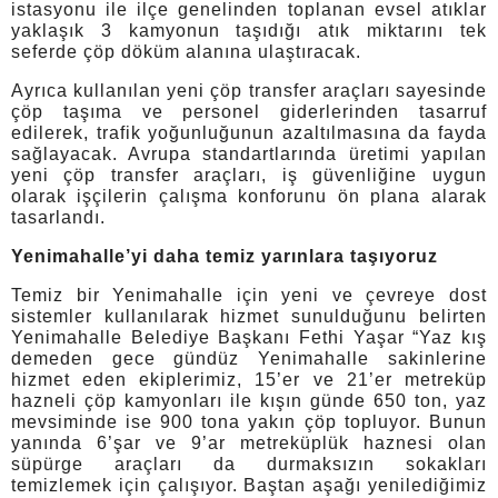
istasyonu ile ilçe genelinden toplanan evsel atıklar
yaklaşık 3 kamyonun taşıdığı atık miktarını tek
seferde çöp döküm alanına ulaştıracak.
Ayrıca kullanılan yeni çöp transfer araçları sayesinde
çöp taşıma ve personel giderlerinden tasarruf
edilerek, trafik yoğunluğunun azaltılmasına da fayda
sağlayacak. Avrupa standartlarında üretimi yapılan
yeni çöp transfer araçları, iş güvenliğine uygun
olarak işçilerin çalışma konforunu ön plana alarak
tasarlandı.
Yenimahalle’yi daha temiz yarınlara taşıyoruz
Temiz bir Yenimahalle için yeni ve çevreye dost
sistemler kullanılarak hizmet sunulduğunu belirten
Yenimahalle Belediye Başkanı Fethi Yaşar “Yaz kış
demeden gece gündüz Yenimahalle sakinlerine
hizmet eden ekiplerimiz, 15’er ve 21’er metreküp
hazneli çöp kamyonları ile kışın günde 650 ton, yaz
mevsiminde ise 900 tona yakın çöp topluyor. Bunun
yanında 6’şar ve 9’ar metreküplük haznesi olan
süpürge araçları da durmaksızın sokakları
temizlemek için çalışıyor. Baştan aşağı yenilediğimiz