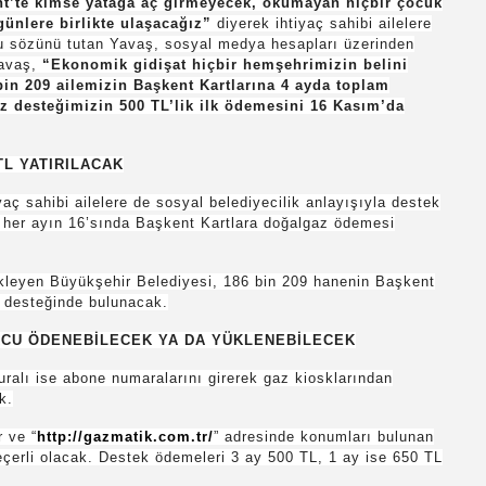
t’te kimse yatağa aç girmeyecek, okumayan hiçbir çocuk
günlere birlikte ulaşacağız”
diyerek ihtiyaç sahibi ailelere
u sözünü tutan Yavaş, sosyal medya hesapları üzerinden
Yavaş,
“Ekonomik gidişat hiçbir hemşehrimizin belini
bin 209 ailemizin Başkent Kartlarına 4 ayda toplam
z desteğimizin 500 TL’lik ilk ödemesini 16 Kasım’da
TL YATIRILACAK
sahibi ailelere de sosyal belediyecilik anlayışıyla destek
 her ayın 16’sında Başkent Kartlara doğalgaz ödemesi
leyen Büyükşehir Belediyesi, 186 bin 209 hanenin Başkent
z desteğinde bulunacak.
RCU ÖDENEBİLECEK YA DA YÜKLENEBİLECEK
ralı ise abone numaralarını girerek gaz kiosklarından
k.
r ve “
http://gazmatik.com.tr/
” adresinde konumları bulunan
erli olacak. Destek ödemeleri 3 ay 500 TL, 1 ay ise 650 TL