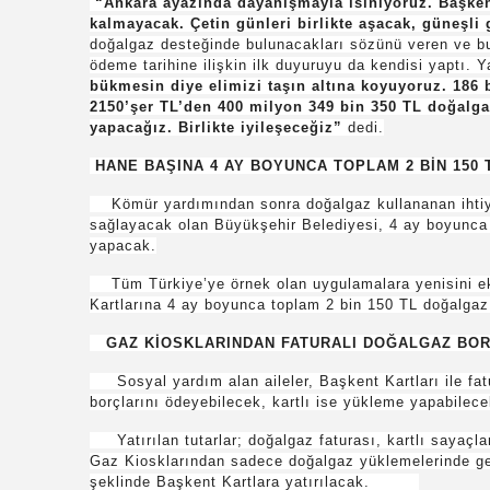
“Ankara ayazında dayanışmayla ısınıyoruz. Başken
kalmayacak. Çetin günleri birlikte aşacak, güneşli 
doğalgaz desteğinde bulunacakları sözünü veren ve b
ödeme tarihine ilişkin ilk duyuruyu da kendisi yaptı. 
bükmesin diye elimizi taşın altına koyuyoruz. 186 
2150’şer TL’den 400 milyon 349 bin 350 TL doğalga
yapacağız. Birlikte iyileşeceğiz”
dedi.
HANE BAŞINA 4 AY BOYUNCA TOPLAM 2 BİN 150 
Kömür yardımından sonra doğalgaz kullananan ihtiyaç 
sağlayacak olan Büyükşehir Belediyesi, 4 ay boyunca
yapacak.
Tüm Türkiye’ye örnek olan uygulamalara yenisini ek
Kartlarına 4 ay boyunca toplam 2 bin 150 TL doğalga
GAZ KİOSKLARINDAN FATURALI DOĞALGAZ BO
Sosyal yardım alan aileler, Başkent Kartları ile fatu
borçlarını ödeyebilecek, kartlı ise yükleme yapabilece
Yatırılan tutarlar; doğalgaz faturası, kartlı sayaçla
Gaz Kiosklarından sadece doğalgaz yüklemelerinde geç
şeklinde Başkent Kartlara yatırılacak.