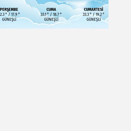
PERŞEMBE
CUMA
CUMARTESI
2.3 ° / 17.9 °
33.1 ° / 18.7 °
33.3 ° / 19.2 °
GÜNEŞLI
GÜNEŞLI
GÜNEŞLI