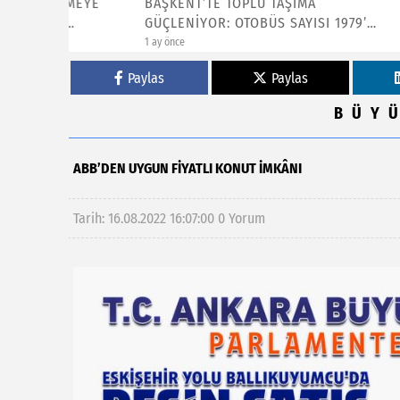
NMEYE
BAŞKENT’TE TOPLU TAŞIMA
10 YEN
GÜÇLENİYOR: OTOBÜS SAYISI 1979’A
KATILDI
ÇIKTI
1 ay önce
2 ay önce
Paylas
Paylas
BÜY
ABB’DEN UYGUN FİYATLI KONUT İMKÂNI
Tarih: 16.08.2022 16:07:00
0 Yorum