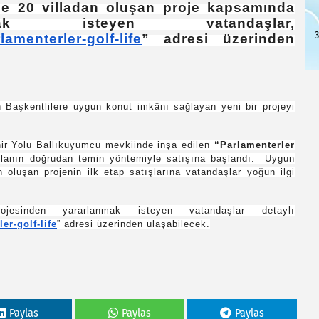
le 20 villadan oluşan proje kapsamında
 isteyen vatandaşlar,
3
lamenterler-golf-life
” adresi üzerinden
şkentlilere uygun konut imkânı sağlayan yeni bir projeyi
 Yolu Ballıkuyumcu mevkiinde inşa edilen
“Parlamenterler
lanın doğrudan temin yöntemiyle satışına başlandı. Uygun
oluşan projenin ilk etap satışlarına vatandaşlar yoğun ilgi
ararlanmak isteyen vatandaşlar detaylı
er-golf-life
” adresi üzerinden ulaşabilecek.
Paylas
Paylas
Paylas