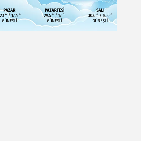
PAZAR
PAZARTESI
SALI
2.1 ° / 17.4 °
29.5 ° / 17 °
30.6 ° / 16.6 °
GÜNEŞLI
GÜNEŞLI
GÜNEŞLI