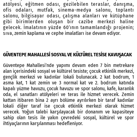
atölyesi, eğitmen odası, gezilebilen teraslar, danışma,
ofis odaları, mutfak, sinema-medya salonu, toplantı
salonu, bilgisayar odası, çalışma alanları ve kütüphane
gibi birimlerden oluşan bir cazibe merkezi haline
gelecek. İmalatının yüzde 60’ının tamamlandığı projenin;
sıva
, zemin kaplama ve cephe imalatları ise devam ediyor.
GÜVENTEPE MAHALLESİ SOSYAL VE KÜLTÜREL TESİSE KAVUŞACAK
Güventepe Mahallesi’nde yapımı devam eden 7 bin metrekare
alan içerisindeki sosyal ve kültürel tesiste; çocuk etkinlik merkezi,
gençlik merkezi ve kadınlar lokali bulunacak. 2 kat bodrum, 1
asma kat, 1 kat zemin ve 3 normal kat ve 2. bodrum katında
kapalı yüzme havuzu, çocuk havuzu ve spor salonu, kafe, karanlık
oda, el sanatları atölyeleri ve teras ile hizmet verecek. Zemin
kattan itibaren bina 2 ayrı bölüme ayrılırken bir taraf kadınlar
lokali diğer taraf ise çocuk etkinlik merkezi olarak hizmet
verecek. Yoğun talebi karşılayacak bir donanım ve kapasiteye
sahip olan tesis ile yakın çevredeki sosyal, kültürel ve spor
ihtiyaçlarının karşılanması hedefleniyor.