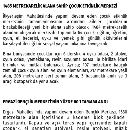
1485 METREKARELİK ALANA SAHİP ÇOCUK ETKİNLİK MERKEZİ
İlkyerleşim Mahallesi’nde yapımı devam eden çocuk etkinlik
merkezinin tamamlanmasının ardından aileler çocuklarını
bırakabileceği yeni bir alana sahip olacak. 1484 metrekarelik
alandan oluşacak merkezde toplamda 64 çocuk; eğitim, öğretim,
oyun, el becerisi, uyku ve yemek gibi günlük aktivitelerini
karşılayabileceği bir sosyal yaşam imkânına kavuşacak.
Bina bünyesinde çocuklar için 6 derslik, 4 uyku odası, 2 atölye,
oyun odası, yemekhane, revir, soyunma odası ile birlikte idari
birimler ve mutfak bulunacak. Ayrıca; 107 metrekare kauçuk
zeminli çocuk oyun alanı ve oyun elemanları, 217 metrekare yeşil
alan, 206 metrekare sert zemin alanı, 3 basamaklı amfi ve 3
araçlık otopark da yer alacak.
ERGAZİ GENÇLİK MERKEZİ’NİN YÜZDE 60’I TAMAMLANDI
Ergazi Mahallesi’nde yapımı devam eden Gençlik Merkezi, 1380
metrekare alan içerisinde 3 kademe blok şeklinde
tasarlandı. Kapalı ve açık teras yapı içerisinde; kapalı
otopark, el sanatları atölyesi, resim atölyesi, müzik