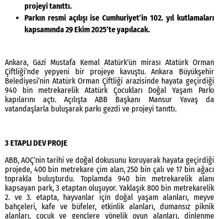
projeyi tanıttı.
Parkın resmi açılışı ise Cumhuriyet’in 102. yıl kutlamaları
kapsamında 29 Ekim 2025’te yapılacak.
Ankara, Gazi Mustafa Kemal Atatürk’ün mirası Atatürk Orman
Çiftliği’nde yepyeni bir projeye kavuştu. Ankara Büyükşehir
Belediyesi’nin Atatürk Orman Çiftliği arazisinde hayata geçirdiği
940 bin metrekarelik Atatürk Çocukları Doğal Yaşam Parkı
kapılarını açtı. Açılışta ABB Başkanı Mansur Yavaş da
vatandaşlarla buluşarak parkı gezdi ve projeyi tanıttı.
3 ETAPLI DEV PROJE
ABB, AOÇ’nin tarihi ve doğal dokusunu koruyarak hayata geçirdiği
projede, 400 bin metrekare çim alan, 250 bin çalı ve 17 bin ağacı
toprakla buluşturdu. Toplamda 940 bin metrekarelik alanı
kapsayan park, 3 etaptan oluşuyor. Yaklaşık 800 bin metrekarelik
2. ve 3. etapta, hayvanlar için doğal yaşam alanları, meyve
bahçeleri, kafe ve büfeler, etkinlik alanları, dumansız piknik
alanları, çocuk ve gençlere yönelik oyun alanları, dinlenme