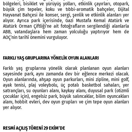
bölgeleri, bisiklet ve yürüyüş yolları, etkinlik çayırları, otopark,
büyük çim tepeler, koku ve tıbbi-aromatik bahçeler, Dijital
Hayvanat Bahçesi ile konser, sergi, şenlik ve etkinlik alanları yer
alıyor. Ayrıca park içerisinde, Gazi Mustafa Kemal Atatürk ve
Atatürk Orman Çiftliği’ne ait fotoğrafların sergilendiği alanlarla
ABB, vatandaşlara hem zaman yolculuğu yaptırıyor hem de
AOÇ’nin tarihî önemini vurguluyor.
FARKLI YAŞ GRUPLARINA YÖNELİK OYUN ALANLARI
Farklı yaş gruplarına yönelik olarak planlanan oyun alanları
sayesinde park, aynı zamanda dev bir eğlence merkezi olacak.
Oyun alanlarında, ahşap oyun parkurları, mini zipline, mini golf,
ayak tenisi, plaj voleybolu, üç potalı basketbol sahaları, yer
satrançları, su oyunları alanı, kaykay alanı, duyusal park (otizmli
çocuklar için), engelsiz park, büyük salıncaklar, bilim oyuncakları
alanı, hobbit evleri, dev oyun grupları ve çim tepe oyun alanları
yer alıyor.
RESMİ AÇILIŞ TÖRENİ 29 EKİM’DE