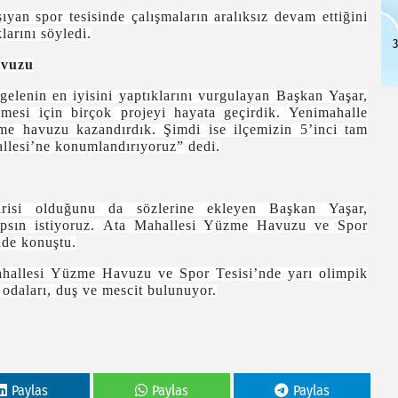
ıyan spor tesisinde çalışmaların aralıksız devam ettiğini
larını söyledi.
3
avuzu
gelenin en iyisini yaptıklarını vurgulayan Başkan
Yaşar,
mesi için birçok projeyi hayata geçirdik. Yenimahalle
me havuzu kazandırdık. Şimdi ise ilçemizin 5’inci tam
llesi’ne konumlandırıyoruz” dedi.
irisi olduğunu da sözlerine ekleyen Başkan Yaşar,
apsın istiyoruz. Ata Mahallesi Yüzme Havuzu ve Spor
inde konuştu.
ahallesi Yüzme Havuzu ve Spor Tesisi’nde yarı olimpik
odaları, duş ve mescit bulunuyor.
Paylas
Paylas
Paylas