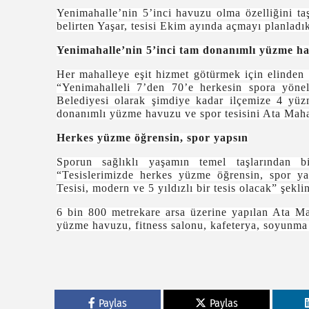
Yenimahalle’nin 5’inci havuzu olma özelliğini taş
belirten Yaşar, tesisi Ekim ayında açmayı planladık
Yenimahalle’nin 5’inci tam donanımlı yüzme h
Her mahalleye eşit hizmet götürmek için elinden 
“Yenimahalleli 7’den 70’e herkesin spora yönel
Belediyesi olarak şimdiye kadar ilçemize 4 yüz
donanımlı yüzme havuzu ve spor tesisini Ata Maha
Herkes yüzme öğrensin, spor yapsın
Sporun sağlıklı yaşamın temel taşlarından b
“Tesislerimizde herkes yüzme öğrensin, spor y
Tesisi, modern ve 5 yıldızlı bir tesis olacak” şekl
6 bin 800 metrekare arsa üzerine yapılan Ata M
yüzme havuzu, fitness salonu, kafeterya, soyunma 
Paylas
Paylas