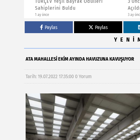
şlı
TÜRÇEV Yeşil Bayrak Ödülleri
3’üncü 
Sahiplerini Buldu
Açıldı
1 ay önce
3 ay önce
Paylas
Paylas
YENİ
ATA MAHALLESI EKIM AYINDA HAVUZUNA KAVUŞUYOR
Tarih: 19.07.2022 17:35:00
0 Yorum