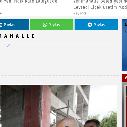
Yeni Halk Kafe Lalegül’de
Yenimahalle Belediyesi’nde
Çevreci Çiçek Üretim Modeli
4 ay önce
Paylas
Paylas
Paylas
0
MAHALLE