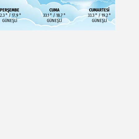
PERŞEMBE
CUMA
CUMARTESI
2.3 ° / 17.9 °
33.1 ° / 18.7 °
33.3 ° / 19.2 °
GÜNEŞLI
GÜNEŞLI
GÜNEŞLI