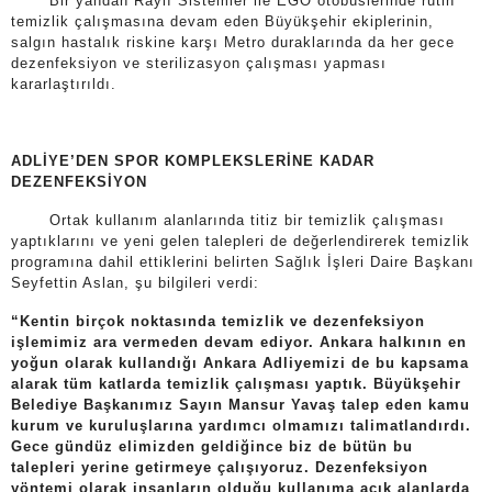
Bir yandan Raylı Sistemler ile EGO otobüslerinde rutin
temizlik çalışmasına devam eden Büyükşehir ekiplerinin,
salgın hastalık riskine karşı Metro duraklarında da her gece
dezenfeksiyon ve sterilizasyon çalışması yapması
kararlaştırıldı.
ADLİYE’DEN SPOR KOMPLEKSLERİNE KADAR
DEZENFEKSİYON
Ortak kullanım alanlarında titiz bir temizlik çalışması
yaptıklarını ve yeni gelen talepleri de değerlendirerek temizlik
programına dahil ettiklerini belirten Sağlık İşleri Daire Başkanı
Seyfettin Aslan, şu bilgileri verdi:
“Kentin birçok noktasında temizlik ve dezenfeksiyon
işlemimiz ara vermeden devam ediyor. Ankara halkının en
yoğun olarak kullandığı Ankara Adliyemizi de bu kapsama
alarak tüm katlarda temizlik çalışması yaptık. Büyükşehir
Belediye Başkanımız Sayın Mansur Yavaş talep eden kamu
kurum ve kuruluşlarına yardımcı olmamızı talimatlandırdı.
Gece gündüz elimizden geldiğince biz de bütün bu
talepleri yerine getirmeye çalışıyoruz. Dezenfeksiyon
yöntemi olarak insanların olduğu kullanıma açık alanlarda