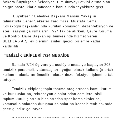
Ankara Büyükşehir Belediyesi tüm dünyayı etkisi altına alan
salgın hastalıklarla mücadele konusunda teyakkuza geçti.
Büyükşehir Belediye Başkanı Mansur Yavaş’ın
talimatıyla Genel Sekreter Yardımcısı Mustafa Kemal
Çokakoğlu başkanlığında kurulan komisyon; dezenfeksiyon ve
sterilizasyon çalışmalarını 7/24 takibe alırken, Çevre Koruma
ve Kontrol Daire Başkanlığı bünyesinde hizmet veren
BELPLAS A.Ş. ekiplerinin izinleri geçici bir emre kadar
kaldırıldı.
TEMİZLİK EKİPLERİ 7/24 MESAİDE
Sahada
7/24 üç vardiya usulüyle mesaiye başlayan 205
temizlik personeli, vatandaşların yoğun olarak kullandığı ortak
kullanım alanlarını öncelikli olarak dezenfeksiyon işlemine tabi
tutuyor.
Temizlik ekipleri; toplu taşıma araçlarından kamu kurum
ve kuruluşlarına, rekreasyon alanlarından camilere, sivil
toplum kuruluşlarının binalarından spor komplekslerine,
kamusal alanlardan duruşma salonlarına kadar birçok noktada
gece gündüz çalışıyor.