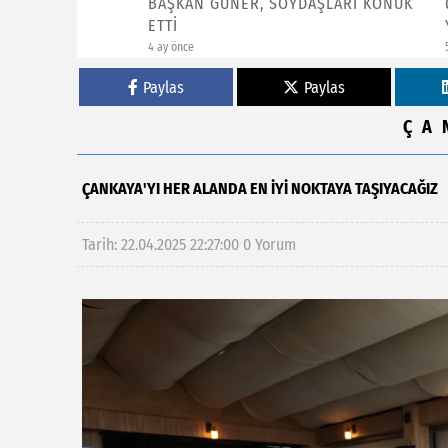
BAŞKAN GÜNER, SOYDAŞLARI KONUK
ÇANKAYA
ETTİ
YÜZÜ “
4 ay önce
5 ay önce
Paylas
Paylas
ÇA
ÇANKAYA'YI HER ALANDA EN İYİ NOKTAYA TAŞIYACAĞIZ
Tarih: 22.04.2025 22:27:00
0 Yorum