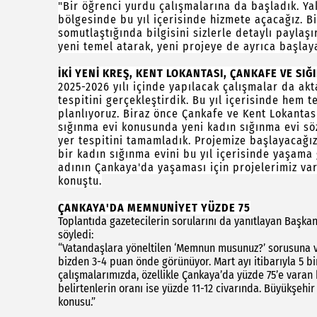
"Bir öğrenci yurdu çalışmalarına da başladık. Ya
bölgesinde bu yıl içerisinde hizmete açacağız. Bi
somutlaştığında bilgisini sizlerle detaylı paylaşır
yeni temel atarak, yeni projeye de ayrıca başlaya
İKİ YENİ KREŞ, KENT LOKANTASI, ÇANKAFE VE SIĞ
2025-2026 yılı içinde yapılacak çalışmalar da akt
tespitini gerçekleştirdik. Bu yıl içerisinde hem 
planlıyoruz. Biraz önce Çankafe ve Kent Lokantas
sığınma evi konusunda yeni kadın sığınma evi sö
yer tespitini tamamladık. Projemize başlayacağ
bir kadın sığınma evini bu yıl içerisinde yaşama
adının Çankaya'da yaşaması için projelerimiz va
konuştu.
ÇANKAYA'DA MEMNUNİYET YÜZDE 75
Toplantıda gazetecilerin sorularını da yanıtlayan Başka
söyledi:
“Vatandaşlara yöneltilen ‘Memnun musunuz?’ sorusuna ve
bizden 3-4 puan önde görünüyor. Mart ayı itibarıyla 5 bi
çalışmalarımızda, özellikle Çankaya’da yüzde 75’e varan
belirtenlerin oranı ise yüzde 11-12 civarında. Büyükşehir
konusu.”