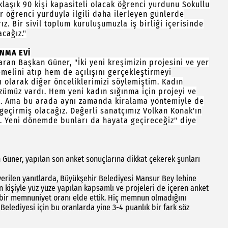
klaşık 90 kişi kapasiteli olacak öğrenci yurdunu Sokullu
r öğrenci yurduyla ilgili daha ilerleyen günlerde
ız. Bir sivil toplum kuruluşumuzla iş birliği içerisinde
cağız."
INMA EVİ
aran Başkan Güner, "İki yeni kreşimizin projesini ve yer
temelini atıp hem de açılışını gerçekleştirmeyi
ı olarak diğer önceliklerimizi söylemiştim. Kadın
zümüz vardı. Hem yeni kadın sığınma için projeyi ve
ız. Ama bu arada aynı zamanda kiralama yöntemiyle de
 geçirmiş olacağız. Değerli sanatçımız Volkan Konak'ın
r. Yeni dönemde bunları da hayata geçireceğiz" diye
n Güner, yapılan son anket sonuçlarına dikkat çekerek şunları
rilen yanıtlarda, Büyükşehir Belediyesi Mansur Bey lehine
n kişiyle yüz yüze yapılan kapsamlı ve projeleri de içeren anket
 bir memnuniyet oranı elde ettik. Hiç memnun olmadığını
 Belediyesi için bu oranlarda yine 3-4 puanlık bir fark söz