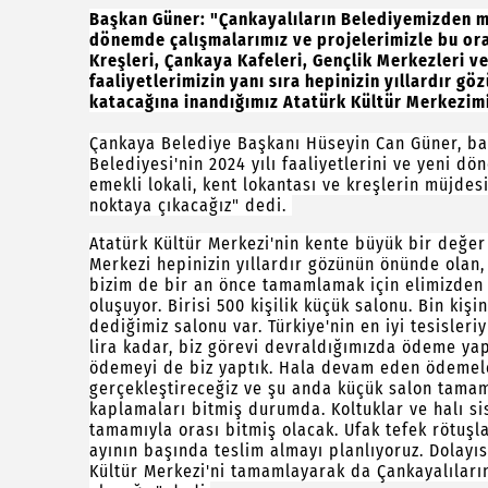
Başkan Güner: "Çankayalıların Belediyemizden me
dönemde çalışmalarımız ve projelerimizle bu ora
Kreşleri, Çankaya Kafeleri, Gençlik Merkezleri ve
faaliyetlerimizin yanı sıra hepinizin yıllardır 
katacağına inandığımız Atatürk Kültür Merkezim
Çankaya Belediye Başkanı Hüseyin Can Güner, ba
Belediyesi'nin 2024 yılı faaliyetlerini ve yeni dö
emekli lokali, kent lokantası ve kreşlerin müjdes
noktaya çıkacağız" dedi.
Atatürk Kültür Merkezi'nin kente büyük bir değer
Merkezi hepinizin yıllardır gözünün önünde olan
bizim de bir an önce tamamlamak için elimizden g
oluşuyor. Birisi 500 kişilik küçük salonu. Bin kiş
dediğimiz salonu var. Türkiye'nin en iyi tesisler
lira kadar, biz görevi devraldığımızda ödeme yapı
ödemeyi de biz yaptık. Hala devam eden ödemeler
gerçekleştireceğiz ve şu anda küçük salon tama
kaplamaları bitmiş durumda. Koltuklar ve halı 
tamamıyla orası bitmiş olacak. Ufak tefek rötuşl
ayının başında teslim almayı planlıyoruz. Dolayı
Kültür Merkezi'ni tamamlayarak da Çankayalıları