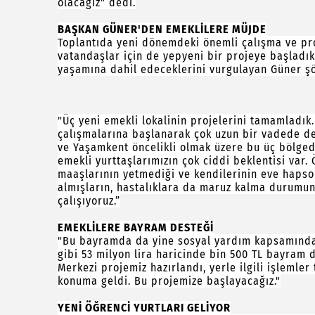
olacağız" dedi.
BAŞKAN GÜNER'DEN EMEKLİLERE MÜJDE
Toplantıda yeni dönemdeki önemli çalışma ve pro
vatandaşlar için de yepyeni bir projeye başladık
yaşamına dahil edeceklerini vurgulayan Güner şö
"Üç yeni emekli lokalinin projelerini tamamladık.
çalışmalarına başlanarak çok uzun bir vadede değ
ve Yaşamkent öncelikli olmak üzere bu üç bölged
emekli yurttaşlarımızın çok ciddi beklentisi var.
maaşlarının yetmediği ve kendilerinin eve hapsol
almışların, hastalıklara da maruz kalma durumun
çalışıyoruz.”
EMEKLİLERE BAYRAM DESTEĞİ
"Bu bayramda da yine sosyal yardım kapsamında o
gibi 53 milyon lira haricinde bin 500 TL bayram
Merkezi projemiz hazırlandı, yerle ilgili işlemler
konuma geldi. Bu projemize başlayacağız."
YENİ ÖĞRENCİ YURTLARI GELİYOR