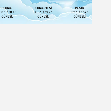
CUMA
CUMARTESI
PAZAR
3.1 ° / 18.7 °
33.3 ° / 19.2 °
32.1 ° / 17.4 °
GÜNEŞLI
GÜNEŞLI
GÜNEŞLI