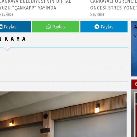
 BELEDİYESİ’NİN DİJİTAL
ÇANKAYALI ÖĞRENCİLERE SI
ÇANKAPP” YAYINDA
ÖNCESİ STRES YÖNETİMİ EĞİ
5 ay önce
Paylas
Paylas
Paylas
0
NKAYA