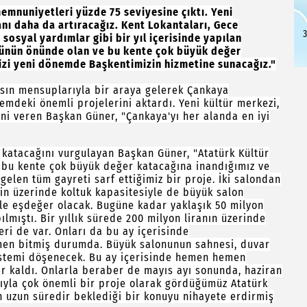
mnuniyetleri yüzde 75 seviyesine çıktı. Yeni
nı daha da artıracağız. Kent Lokantaları, Gece
3
 sosyal yardımlar gibi bir yıl içerisinde yapılan
gözünün önünde olan ve bu kente çok büyük değer
izi yeni dönemde Başkentimizin hizmetine sunacağız."
sın mensuplarıyla bir araya gelerek Çankaya
nemdeki önemli projelerini aktardı. Yeni kültür merkezi,
ini veren Başkan Güner, "Çankaya'yı her alanda en iyi
 katacağını vurgulayan Başkan Güner, "Atatürk Kültür
, bu kente çok büyük değer katacağına inandığımız ve
elen tüm gayreti sarf ettiğimiz bir proje. İki salondan
inin üzerinde koltuk kapasitesiyle de büyük salon
iyle eşdeğer olacak. Bugüne kadar yaklaşık 50 milyon
lmıştı. Bir yıllık sürede 200 milyon liranın üzerinde
i de var. Onları da bu ay içerisinde
men bitmiş durumda. Büyük salonunun sahnesi, duvar
sistemi döşenecek. Bu ay içerisinde hemen hemen
ar kaldı. Onlarla beraber de mayıs ayı sonunda, haziran
sıyla çok önemli bir proje olarak gördüğümüz Atatürk
n uzun süredir beklediği bir konuyu nihayete erdirmiş