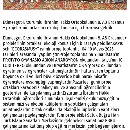
Etimesgut-Erzurumlu İbrahim Hakkı Ortaokulunun 8. AB Erasmus
+ projelerinin ortakları ekoloji konusu için biraraya geldiler
Etimesgut-Erzurumlu İbrahim Hakkı Ortaokulunun 8. AB Erasmus+
projelerinin ortakları ekoloji konusu için biraraya geldiler.KA210
sch “ECORASMUS+” isimli proje toplantısı 04-10 Mayıs 2025
tarihleri arasında yapılmıştır.Proje toplantısına Yunanistan’ın
PROTYPO GYMNASIO AGION ANARGYRON okulundan,İtalya’nın IC
LODI TERZO okulundan ve Hırvatistan’ın OŠ Vrgorac okulundan
öğretmen ve öğrenciler katılmışlardır.Bir hafta süren toplantı
boyunca okul velileri büyük özveride bulunarak misafir
öğrencilere evsahipliği yapmışlardır.Pazartesi günü proje
ortakları Karadeniz halkoyunu ve anasınıfı öğrencilerinin
gösterileri ile karşılanmışlardır.Erzurumlu İbrahim Hakkı
Ortaokulu öğrencileri sunumları ile,ülkemizi,okulumuzu,eğitim
sistemimizi ve ekoloji kulüplerinin yaptıkları çalışmaları
anlatmışlardır. Ortak okullar da ekoloji kulüplerinin yaptıkları
çalışmaları paylaşmışlardır. Tüm proje ekibi Satuk Buğra Han
Türk İslam Sanatları Merkezinde geleneksel sanatımız EBRU
çalışmalarına katılmış olup eğitim merkezini çok beğenmişlerdir.