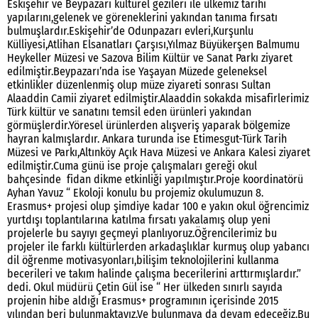
Eskişehir ve Beypazarı kültürel gezileri ile ülkemiz tarihi
yapılarını,gelenek ve göreneklerini yakından tanıma fırsatı
bulmuşlardır.Eskişehir’de Odunpazarı evleri,Kurşunlu
Külliyesi,Atlihan Elsanatları Çarşısı,Yılmaz Büyükerşen Balmumu
Heykeller Müzesi ve Sazova Bilim Kültür ve Sanat Parkı ziyaret
edilmiştir.Beypazarı’nda ise Yaşayan Müzede geleneksel
etkinlikler düzenlenmiş olup müze ziyareti sonrası Sultan
Alaaddin Camii ziyaret edilmiştir.Alaaddin sokakda misafirlerimiz
Türk kültür ve sanatını temsil eden ürünleri yakından
görmüşlerdir.Yöresel ürünlerden alışveriş yaparak bölgemize
hayran kalmışlardır. Ankara turunda ise Etimesgut-Türk Tarih
Müzesi ve Parkı,Altınköy Açık Hava Müzesi ve Ankara Kalesi ziyaret
edilmiştir.Cuma günü ise proje çalışmaları gereği okul
bahçesinde fidan dikme etkinliği yapılmıştır.Proje koordinatörü
Ayhan Yavuz “ Ekoloji konulu bu projemiz okulumuzun 8.
Erasmus+ projesi olup şimdiye kadar 100 e yakın okul öğrencimiz
yurtdışı toplantılarına katılma fırsatı yakalamış olup yeni
projelerle bu sayıyı geçmeyi planlıyoruz.Öğrencilerimiz bu
projeler ile farklı kültürlerden arkadaşlıklar kurmuş olup yabancı
dil öğrenme motivasyonları,bilişim teknolojilerini kullanma
becerileri ve takım halinde çalışma becerilerini arttırmışlardır.”
dedi. Okul müdürü Çetin Gül ise “ Her ülkeden sınırlı sayıda
projenin hibe aldığı Erasmus+ programının içerisinde 2015
yılından beri bulunmaktayız.Ve bulunmaya da devam edeceğiz.Bu