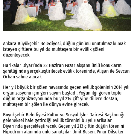
Ankara Büyükşehir Belediyesi, düğün gününü unutulmaz kılmak
isteyen çiftlere bu yıl da muhteşem bir evlilik şöleni
düzenleyecek.
Harikalar Diyarı’nda 22 Haziran Pazar akşamı ünlü konukların
şahitliğinde gerçekleştirilecek evlilik töreninde, Alişan ile Sevcan
Orhan sahne alacak.
Her yıl büyük bir şölen havasında geçen evlilik şöleninin 2014 yılı
organizasyonu için geri sayım başladı. Yoğun ilgi gören toplu
düğün organizasyonunda bu yıl 214 çift yine dillere destan,
muhteşem bir şölen ile dünya evine girecek.
Büyükşehir Belediyesi Kültür ve Sosyal İşler Dairesi Başkanlığı,
geleneksel hale getirdiği evlilik törenini bu yıl Harikalar
Diyarı’nda gerçekleştirecek. Geçen yıl 213 çiftin düğün törenini
Hipodrom alanında ünlü sanatçılar Ümit Besen, Pınar Dilşeker