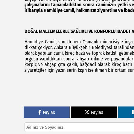
çalışmalarını tamamladıktan sonra camimizin yetki ve
itibarıyla Hamidiye Camii, halkımızın ziyaretine ve ibad
DOĞAL MALZEMELERLE SAĞLIKLI VE KONFORLU İBADET 
Hamidiye Camii, son dönem Osmanlı mimarisiyle inşa ed
dikkat çekiyor. Ankara Büyükşehir Belediyesi tarafınd
olarak yapılan cami, kireç bazlı ve toprak katkılı gelene
örgüsü yapıldıktan sonra, ahşap dikme ve payandalarla
kerpiç ve ahşap çıta çakılı, bağdadi olarak kireç bazlı
ziyaretçiler için yazın serin kışın ise ılıman bir ortam su
Paylas
Paylas