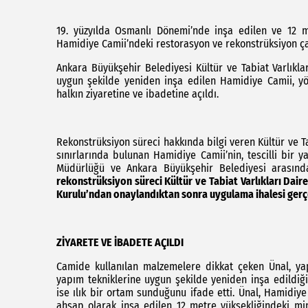
19. yüzyılda Osmanlı Dönemi’nde inşa edilen ve 12 m
Hamidiye Camii’ndeki restorasyon ve rekonstrüksiyon ç
Ankara Büyükşehir Belediyesi Kültür ve Tabiat Varlıkla
uygun şekilde yeniden inşa edilen Hamidiye Camii, yö
halkın ziyaretine ve ibadetine açıldı.
Rekonstrüksiyon süreci hakkında bilgi veren Kültür ve T
sınırlarında bulunan Hamidiye Camii’nin, tescilli bir y
Müdürlüğü ve Ankara Büyükşehir Belediyesi arasında 
rekonstrüksiyon süreci Kültür ve Tabiat Varlıkları Dai
Kurulu’ndan onaylandıktan sonra uygulama ihalesi gerç
ZİYARETE VE İBADETE AÇILDI
Camide kullanılan malzemelere dikkat çeken Ünal, yapı
yapım tekniklerine uygun şekilde yeniden inşa edildiğin
ise ılık bir ortam sunduğunu ifade etti. Ünal, Hamidiy
ahşap olarak inşa edilen 12 metre yüksekliğindeki mi