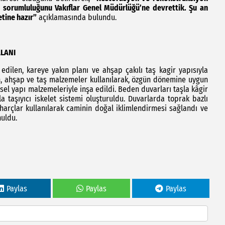
 sorumluluğunu Vakıflar Genel Müdürlüğü’ne devrettik. Şu an
etine hazır”
açıklamasında bulundu.
ALANI
ilen, kareye yakın planı ve ahşap çakılı taş kagir yapısıyla
an, ahşap ve taş malzemeler kullanılarak, özgün dönemine uygun
ksel yapı malzemeleriyle inşa edildi. Beden duvarları taşla kâgir
 taşıyıcı iskelet sistemi oluşturuldu. Duvarlarda toprak bazlı
 harçlar kullanılarak caminin doğal iklimlendirmesi sağlandı ve
nuldu.
Paylas
Paylas
Paylas