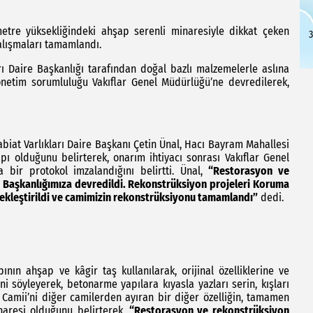
etre yüksekliğindeki ahşap serenli minaresiyle dikkat çeken
3
alışmaları tamamlandı.
rı Daire Başkanlığı tarafından doğal bazlı malzemelerle aslına
netim sorumluluğu Vakıflar Genel Müdürlüğü’ne devredilerek,
abiat Varlıkları Daire Başkanı Çetin Ünal, Hacı Bayram Mahallesi
apı olduğunu belirterek, onarım ihtiyacı sonrası Vakıflar Genel
bir protokol imzalandığını belirtti. Ünal,
“Restorasyon ve
re Başkanlığımıza devredildi. Rekonstrüksiyon projeleri Koruma
ekleştirildi ve camimizin rekonstrüksiyonu tamamlandı”
dedi.
nın ahşap ve kâgir taş kullanılarak, orijinal özelliklerine ve
i söyleyerek, betonarme yapılara kıyasla yazları serin, kışları
e Camii’ni diğer camilerden ayıran bir diğer özelliğin, tamamen
naresi olduğunu belirterek,
“Restorasyon ve rekonstrüksiyon