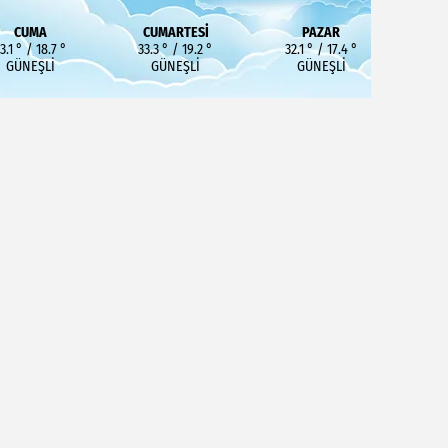
CUMA
CUMARTESI
PAZAR
3.1 ° / 18.7 °
33.3 ° / 19.2 °
32.1 ° / 17.4 °
GÜNEŞLI
GÜNEŞLI
GÜNEŞLI