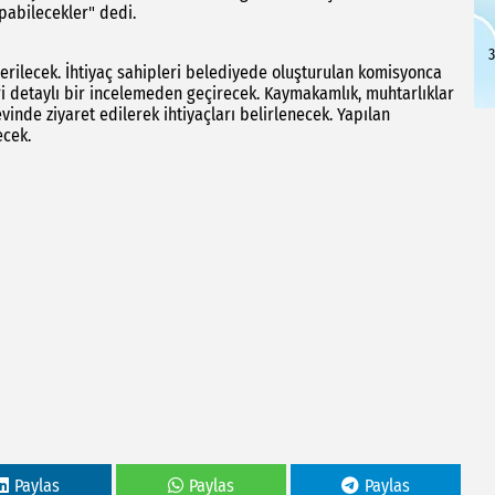
apabilecekler" dedi.
3
verilecek. İhtiyaç sahipleri belediyede oluşturulan komisyonca
ri detaylı bir incelemeden geçirecek. Kaymakamlık, muhtarlıklar
evinde ziyaret edilerek ihtiyaçları belirlenecek. Yapılan
ecek.
Paylas
Paylas
Paylas