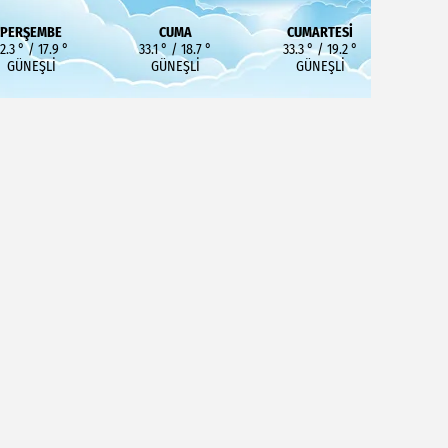
PERŞEMBE
CUMA
CUMARTESI
2.3 ° / 17.9 °
33.1 ° / 18.7 °
33.3 ° / 19.2 °
GÜNEŞLI
GÜNEŞLI
GÜNEŞLI