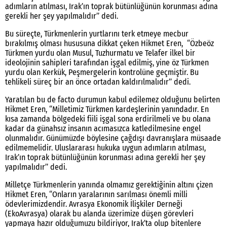
adımların atılması, Irak’ın toprak bütünlüğünün korunması adına
gerekli her şey yapılmalıdır’’ dedi.
Bu süreçte, Türkmenlerin yurtlarını terk etmeye mecbur
bırakılmış olması hususuna dikkat çeken Hikmet Eren, “Özbeöz
Türkmen yurdu olan Musul, Tuzhurmatu ve Telafer ilkel bir
ideolojinin sahipleri tarafından işgal edilmiş, yine öz Türkmen
yurdu olan Kerkük, Peşmergelerin kontrolüne geçmiştir. Bu
tehlikeli süreç bir an önce ortadan kaldırılmalıdır’’ dedi.
Yaratılan bu de facto durumun kabul edilemez olduğunu belirten
Hikmet Eren, “Milletimiz Türkmen kardeşlerinin yanındadır. En
kısa zamanda bölgedeki fiili işgal sona erdirilmeli ve bu olana
kadar da günahsız insanın acımasızca katledilmesine engel
olunmalıdır. Günümüzde böylesine çağdışı davranışlara müsaade
edilmemelidir. Uluslararası hukuka uygun adımların atılması,
Irak’ın toprak bütünlüğünün korunması adına gerekli her şey
yapılmalıdır’’ dedi.
Milletçe Türkmenlerin yanında olmamız gerektiğinin altını çizen
Hikmet Eren, “Onların yaralarının sarılması önemli milli
ödevlerimizdendir. Avrasya Ekonomik İlişkiler Derneği
(EkoAvrasya) olarak bu alanda üzerimize düşen görevleri
yapmaya hazır olduğumuzu bildiriyor, Irak’ta olup bitenlere