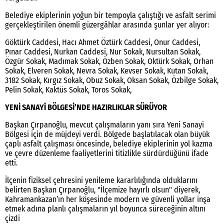
Belediye ekiplerinin yoğun bir tempoyla çalıştığı ve asfalt serimi
gerçekleştirilen önemli güzergâhlar arasında şunlar yer alıyor:
Göktürk Caddesi, Hacı Ahmet Öztürk Caddesi, Onur Caddesi,
Pınar Caddesi, Nurkan Caddesi, Nur Sokak, Nursultan Sokak,
Özgür Sokak, Madımak Sokak, Özben Sokak, Oktürk Sokak, Orhan
Sokak, Elveren Sokak, Nevra Sokak, Kevser Sokak, Kutan Sokak,
3182 Sokak, Kırgız Sokak, Obuz Sokak, Oksan Sokak, Özbilge Sokak,
Pelin Sokak, Kaktüs Sokak, Toros Sokak,
YENİ SANAYİ BÖLGESİ’NDE HAZIRLIKLAR SÜRÜYOR
Başkan Çırpanoğlu, mevcut çalışmaların yanı sıra Yeni Sanayi
Bölgesi için de müjdeyi verdi. Bölgede başlatılacak olan büyük
çaplı asfalt çalışması öncesinde, belediye ekiplerinin yol kazma
ve çevre düzenleme faaliyetlerini titizlikle sürdürdüğünü ifade
etti.
İlçenin fiziksel çehresini yenileme kararlılığında olduklarını
belirten Başkan Çırpanoğlu, "İlçemize hayırlı olsun" diyerek,
Kahramankazan’ın her köşesinde modern ve güvenli yollar inşa
etmek adına planlı çalışmaların yıl boyunca süreceğinin altını
çizdi