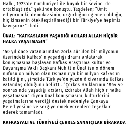
Halkı, 1923’de Cumhuriyet ile büyük bir sevinci de
ortaklaştırdı.” şeklinde konuştu. Taşdelen; “Ümit
ediyorum ki, demokrasinin, özgürlüğün egemen olduğu,
hiç kimsenin ötekileştirilmediği bir Türkiye’ye hepimiz
kavuşuruz.” dedi.
ÜNAL: “KAFKASLARIN YAŞADIĞI ACILARI ALLAH HİÇBİR
HALKA YAŞATMASIN”
150 yıl önce vatanlarından zorla sürülen bir milyonun
üzerindeki Kafkas’ın yaşadığı dramı anlatarak
konuşmasına başlayan Kafkas Araştırma Kültür ve
Dayanışma Vakfı Başkanı Muhittin Ünal ise o dönem
nüfusu on milyon olan Osmanlı’ya bir milyon Kafkas’ın
katıldığını, şimdide Türkiye’de yüzde 6 civarında Kafkas
vatandaş olduğunu belirtti. “Çerkes Halklarının 1864 ve
sonrasında yaşadığı acıları, ızdırabı Allah hiçbir halka
yaşatmasın.” diyen Ünal konuşmasını, kültürlerini
yaşatmalarına verdiği destek nedeniyle Çankaya
Belediyesi’ne ve sergiye emek verenlere teşekkür
ederek tamamladı.
KAFKASYALI VE TÜRKİYELİ ÇERKES SANATÇILAR BİRARADA