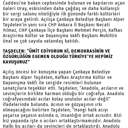
Caddesi’ne bakan cephesinde bulunan ve kapılarını açan
Galeri Uray, eskisinden daha çağdaş ve daha kullanışlı
bir sergi salonu niteliğiyle ilk gününde farklı kültürleri
bir araya getirdi. Açılışa Çankaya Belediye Başkanı Alper
Taşdelen’in yanı sıra CHP Ankara İl Başkanı Necati
Yılmaz, CHP Çankaya İlçe Başkanı Mehmet Perçin, Kafkas
Araştırma Kültür ve Dayanışma Vakfı Başkanı Muhittin
Ünal ve çok sayıda vatandaş katıldı.
TAŞDELEN: “ÜMİT EDİYORUM Kİ, DEMOKRASİNİN VE
ÖZGÜRLÜĞÜN EGEMEN OLDUĞU TÜRKİYE’YE HEPİMİZ
KAVUŞURUZ”
Açılış öncesi bir konuşma yapan Çankaya Belediye
Başkanı Alper Taşdelen, Kafkas Araştırma Kültür ve
Dayanışma Vakfı ile sergide resimleri bulunan
sanatçılara teşekkür etti. Taşdelen; “Anadolu, acıların ve
sevinçlerin birlikte harman olduğu bir coğrafya. Anadolu
coğrafyasındaki acılar kolay unutulur acılar değil”
ifadelerinde bulundu. Acının ve gözyaşının ırkı
olmayacağını belirten Taşdelen; “Hangi halk acıyı
yaşarsa yaşasın aslında o, insanlığın ortak acısıdır. Bizi
biz yapanda işte o acıları ortaklaştırmamızdır. Anadolu
Halkı bu acıları da sevinçleri de ortaklaştırdı. Anadolu