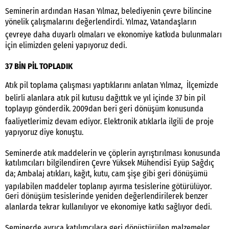
Seminerin ardından Hasan Yılmaz, belediyenin çevre bilincine
yönelik çalışmalarını değerlendirdi. Yılmaz, Vatandaşların
çevreye daha duyarlı olmaları ve ekonomiye katkıda bulunmaları
için elimizden geleni yapıyoruz dedi.
37 BİN PİL TOPLADIK
Atık pil toplama çalışması yaptıklarını anlatan Yılmaz, İlçemizde
belirli alanlara atık pil kutusu dağıttık ve yıl içinde 37 bin pil
toplayıp gönderdik. 2009dan beri geri dönüşüm konusunda
faaliyetlerimiz devam ediyor. Elektronik atıklarla ilgili de proje
yapıyoruz diye konuştu.
Seminerde atık maddelerin ve çöplerin ayrıştırılması konusunda
katılımcıları bilgilendiren Çevre Yüksek Mühendisi Eyüp Sağdıç
da; Ambalaj atıkları, kağıt, kutu, cam şişe gibi geri dönüşümü
yapılabilen maddeler toplanıp ayırma tesislerine götürülüyor.
Geri dönüşüm tesislerinde yeniden değerlendirilerek benzer
alanlarda tekrar kullanılıyor ve ekonomiye katkı sağlıyor dedi.
Seminerde ayrıca katılımcılara geri dönüştürülen malzemeler