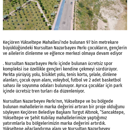
Keçiören Yükseltepe Mahallesi’nde bulunan 97 bin metrekare
büyüklüğündeki Nursultan Nazarbayev Parkı çocukların, gençlerin
ve ailelerin dinlenme ve eğlence merkezi olmaya devam ediyor
. Nursultan Nazarbayev Parkı içinde bulunan ücretsiz spor
kompleksi ise özellikle gençleri kendine çekmeyi sürdürüyor.
Parkta yürüyüş yolu, bisiklet yolu, tenis kortu, şelale, dinlene
alanları, çocuk oyun alanı, voleybol, futbol ve 2 adet basketbol
sahası ile soyunma odaları bulunuyor. Ayrıca çocuklar için park
içinde ücretsiz tren turları da düzenleniyor.
Nursultan Nazarbeyev Parkı’nın, Yükseltepe ve bu bölgede
bulunan mahallelerin marka değerini artıran bir proje olduğunu
söyleyen Keçiören Belediye Başkanı Turgut Altınok, “Sancaktepe,
Yükseltepe ve Şehit Kubilay mahallelerimize yaptığımız
yatırımlarla bu bölgelerimizin marka değerini artırdık.
Yükseltepe ağaçlandırma alanı ve Nursultan Nazarbeyev