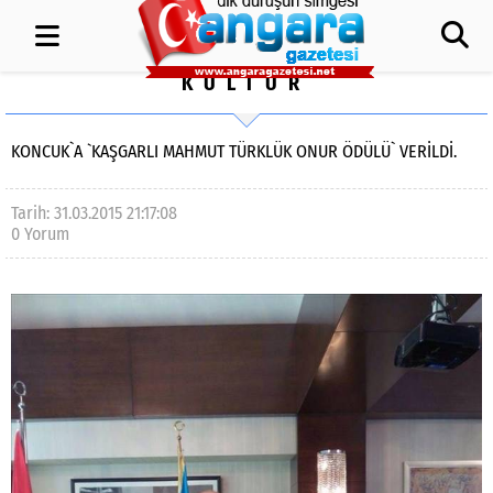
KÜLTÜR
KONCUK`A `KAŞGARLI MAHMUT TÜRKLÜK ONUR ÖDÜLÜ` VERILDI.
Tarih: 31.03.2015 21:17:08
0 Yorum