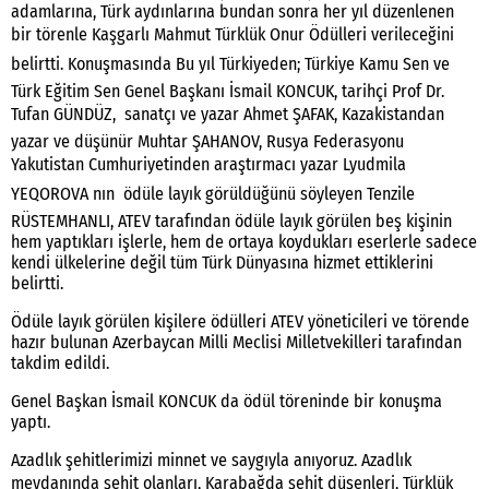
adamlarına, Türk aydınlarına bundan sonra her yıl düzenlenen
bir törenle Kaşgarlı Mahmut Türklük Onur Ödülleri verileceğini
belirtti. Konuşmasında Bu yıl Türkiyeden; Türkiye Kamu Sen ve
Türk Eğitim Sen Genel Başkanı İsmail KONCUK, tarihçi Prof Dr.
Tufan GÜNDÜZ, sanatçı ve yazar Ahmet ŞAFAK, Kazakistandan
yazar ve düşünür Muhtar ŞAHANOV, Rusya Federasyonu
Yakutistan Cumhuriyetinden araştırmacı yazar Lyudmila
YEQOROVA nın ödüle layık görüldüğünü söyleyen Tenzile
RÜSTEMHANLI, ATEV tarafından ödüle layık görülen beş kişinin
hem yaptıkları işlerle, hem de ortaya koydukları eserlerle sadece
kendi ülkelerine değil tüm Türk Dünyasına hizmet ettiklerini
belirtti.
Ödüle layık görülen kişilere ödülleri ATEV yöneticileri ve törende
hazır bulunan Azerbaycan Milli Meclisi Milletvekilleri tarafından
takdim edildi.
Genel Başkan İsmail KONCUK da ödül töreninde bir konuşma
yaptı.
Azadlık şehitlerimizi minnet ve saygıyla anıyoruz. Azadlık
meydanında şehit olanları, Karabağda şehit düşenleri, Türklük