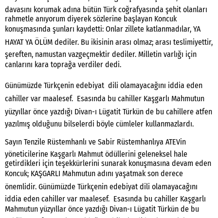
davasını korumak adına bütün Türk coğrafyasında şehit olanları
rahmetle anıyorum diyerek sözlerine başlayan Koncuk
konuşmasında şunları kaydetti: Onlar zillete katlanmadılar, YA
HAYAT YA ÖLÜM dediler. Bu ikisinin arası olmaz; arası teslimiyettir,
şereften, namustan vazgeçmektir dediler. Milletin varlığı için
canlarını kara toprağa verdiler dedi.
Günümüzde Türkçenin edebiyat dili olamayacağını iddia eden
cahiller var maalesef. Esasında bu cahiller Kaşgarlı Mahmutun
yüzyıllar önce yazdığı Divan-ı Lügatit Türkün de bu cahillere atfen
yazılmış olduğunu bilselerdi böyle cümleler kullanmazlardı.
Sayın Tenzile Rüstemhanlı ve Sabir Rüstemhanlıya ATEVin
yöneticilerine Kaşgarlı Mahmut ödüllerini geleneksel hale
getirdikleri için teşekkürlerini sunarak konuşmasına devam eden
Koncuk; KAŞGARLI Mahmutun adını yaşatmak son derece
önemlidir. Günümüzde Türkçenin edebiyat dili olamayacağını
iddia eden cahiller var maalesef. Esasında bu cahiller Kaşgarlı
Mahmutun yüzyıllar önce yazdığı Divan-ı Lügatit Türkün de bu