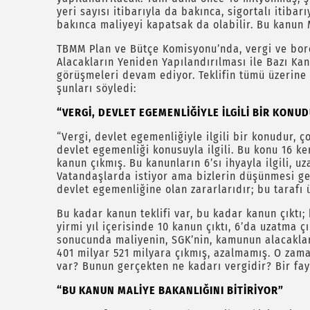
yeri sayısı itibarıyla da bakınca, sigortalı itibar
bakınca maliyeyi kapatsak da olabilir. Bu kanun M
TBMM Plan ve Bütçe Komisyonu’nda, vergi ve borç
Alacakların Yeniden Yapılandırılması ile Bazı Kan
görüşmeleri devam ediyor. Teklifin tümü üzerine
şunları söyledi:
“VERGİ, DEVLET EGEMENLİĞİYLE İLGİLİ BİR KON
“Vergi, devlet egemenliğiyle ilgili bir konudur, 
devlet egemenliği konusuyla ilgili. Bu konu 16 k
kanun çıkmış. Bu kanunların 6’sı ihyayla ilgili, u
Vatandaşlarda istiyor ama bizlerin düşünmesi ge
devlet egemenliğine olan zararlarıdır; bu taraf
Bu kadar kanun teklifi var, bu kadar kanun çıktı;
yirmi yıl içerisinde 10 kanun çıktı, 6’da uzatma ç
sonucunda maliyenin, SGK’nin, kamunun alacaklar
401 milyar 521 milyara çıkmış, azalmamış. O zam
var? Bunun gerçekten ne kadarı vergidir? Bir fayd
“BU KANUN MALİYE BAKANLIĞINI BİTİRİYOR”