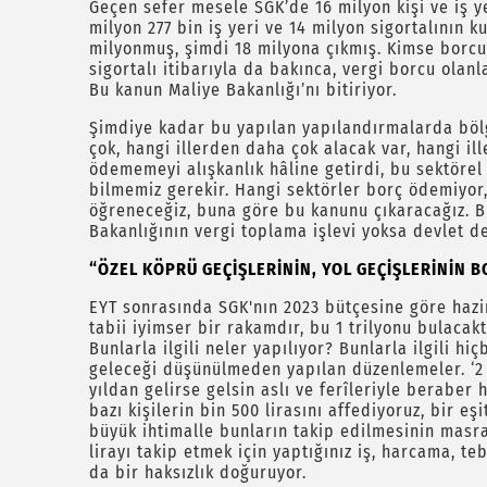
Geçen sefer mesele SGK’de 16 milyon kişi ve iş 
milyon 277 bin iş yeri ve 14 milyon sigortalının 
milyonmuş, şimdi 18 milyona çıkmış. Kimse borcun
sigortalı itibarıyla da bakınca, vergi borcu olanl
Bu kanun Maliye Bakanlığı’nı bitiriyor.
Şimdiye kadar bu yapılan yapılandırmalarda bö
çok, hangi illerden daha çok alacak var, hangi ill
ödememeyi alışkanlık hâline getirdi, bu sektörel 
bilmemiz gerekir. Hangi sektörler borç ödemiyor
öğreneceğiz, buna göre bu kanunu çıkaracağız. B
Bakanlığının vergi toplama işlevi yoksa devlet de
“ÖZEL KÖPRÜ GEÇİŞLERİNİN, YOL GEÇİŞLERİNİN 
EYT sonrasında SGK'nın 2023 bütçesine göre hazi
tabii iyimser bir rakamdır, bu 1 trilyonu bulacakt
Bunlarla ilgili neler yapılıyor? Bunlarla ilgili h
geleceği düşünülmeden yapılan düzenlemeler. ‘2 bi
yıldan gelirse gelsin aslı ve ferîleriyle beraber h
bazı kişilerin bin 500 lirasını affediyoruz, bir e
büyük ihtimalle bunların takip edilmesinin masra
lirayı takip etmek için yaptığınız iş, harcama, te
da bir haksızlık doğuruyor.