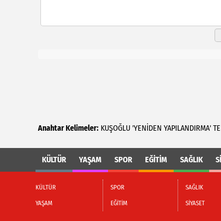
Anahtar Kelimeler:
KUŞOĞLU
'YENİDEN
YAPILANDIRMA'
TE
KÜLTÜR
YAŞAM
SPOR
EĞİTİM
SAĞLIK
S
KÜLTÜR
SPOR
SAĞLIK
YAŞAM
EĞİTİM
SİYASET