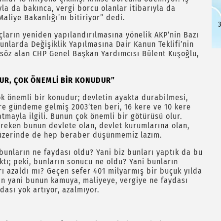
ıyla da bakınca, vergi borcu olanlar itibarıyla da
aliye Bakanlığı’nı bitiriyor” dedi.
3
ların yeniden yapılandırılmasına yönelik AKP’nin Bazı
unlarda Değişiklik Yapılmasına Dair Kanun Teklifi’nin
 söz alan CHP Genel Başkan Yardımcısı Bülent Kuşoğlu,
UDUR, ÇOK ÖNEMLİ BİR KONUDUR”
çok önemli bir konudur; devletin ayakta durabilmesi,
ere gündeme gelmiş 2003’ten beri, 16 kere ve 10 kere
zatmayla ilgili. Bunun çok önemli bir götürüsü olur.
reken bunun devlete olan, devlet kurumlarına olan,
ı üzerinde de hep beraber düşünmemiz lazım.
 bunların ne faydası oldu? Yani biz bunları yaptık da bu
ıktı; peki, bunların sonucu ne oldu? Yani bunların
ı azaldı mı? Geçen sefer 401 milyarmış bir buçuk yılda
an yani bunun kamuya, maliyeye, vergiye ne faydası
ası yok artıyor, azalmıyor.