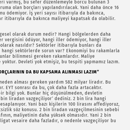
yeri varmış, bu sefer düzenlemeyle borcu bulunan 3
kuruma olan borçları yapılandırılacak. Yani daha önce 16
u ödemiyor. İş yeri sayısı itibarıyla da bakınca,
ar itibarıyla da bakınca maliyeyi kapatsak da olabilir.
lgesel olarak durum nedir? Hangi bölgelerden daha
er vergisini ödüyor, hangi iller ödemiyor, hangi iller
olarak nasıldır? Sektörler itibarıyla bunları da
, hangi sektörlerde sorun var? Ekonomiyi bu rakamlarla
unlar bilinmesi gereken rakamlardır. Maliye
 yoktur. Devleti yok etmişiz, bu tespiti yapmamız lazım.
BORÇLARININ DA BU KAPSAMA ALINMASI LAZIM”
neden alması gereken yardım 582 milyar liradır. Bu
ır. EYT sonrası da bu, çok daha fazla artacaktır.
içbir bilgi yok. Bunlar hiç düşünülmeden, devletin
n liradan vazgeçiliyor’ dediniz. 2 bin lira hangi
esaplanıyor. Yani bazı kişilerin 100 lirasını affediyoruz,
şitsizlik söz konusu. 2 bin liradan vazgeçilmesinin sebebi
fının, maliyetinin daha yüksek olmasıdır. Yani 2 bin
bligat vesaire daha fazladır, o nedenle vazgeçiliyor bu