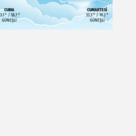
CUMA
CUMARTESI
3.1 ° / 18.7 °
33.3 ° / 19.2 °
GÜNEŞLI
GÜNEŞLI