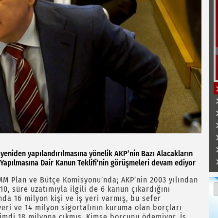
yeniden yapılandırılmasına yönelik AKP’nin Bazı Alacakların
k Yapılmasına Dair Kanun Teklifi’nin görüşmeleri devam ediyor
MM Plan ve Bütçe Komisyonu’nda; AKP’nin 2003 yılından
10, süre uzatımıyla ilgili de 6 kanun çıkardığını
da 16 milyon kişi ve iş yeri varmış, bu sefer
eri ve 14 milyon sigortalının kuruma olan borçları
şimdi 18 milyona çıkmış. Kimse borcunu ödemiyor. İş