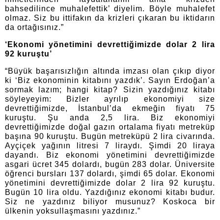
bahsedilince muhalefettik’ diyelim.
Böyle muhalefet
olmaz.
Siz bu ittifakın da krizleri çıkaran bu iktidarın
da ortağısınız.”
‘Ekonomi yönetimini devrettiğimizde dolar 2 lira
92 kuruştu’
“Büyük başarısızlığın altında imzası olan çıkıp diyor
ki ‘Biz ekonominin kitabını yazdık’.
Say
ın Erdoğan’a
sormak lazım; hangi kitap?
Sizin yazdığınız kitabı
söyleyeyim:
Bizler ayrılıp ekonomiyi size
devrettiğimizde, İstanbul’da ekmeğin fiyatı 75
kuruştu. Şu anda 2,5 lira.
Biz ekonomiyi
devrettiğimizde doğal gazın ortalama fiyatı metreküp
başına 90 kuruştu. Bugün metreküpü 2 lira civarında.
Ayçiçek yağının litresi 7 liraydı. Şimdi 20 liraya
dayandı.
Biz ekonomi yönetimini devrettiğimizde
asgari ücret 345 dolardı, bugün 283 dolar.
Üniversite
öğrenci bursları 137 dolardı, şimdi 65 dolar.
Ekonomi
yönetimini devrettiğimizde dolar 2 lira 92 kuruştu.
Bugün 10 lira oldu.
Yazdığınız ekonomi kitabı budur.
Siz ne yazdınız biliyor musunuz? Koskoca bir
ülkenin yoksullaşmasını yazdınız.”