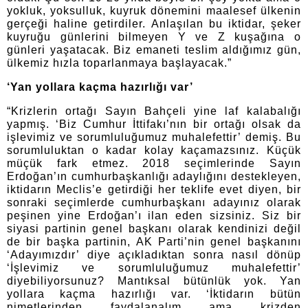
yokluk, yoksulluk, kuyruk dönemini maalesef ülkenin
gerçeği haline getirdiler.
Anlaşılan bu iktidar, şeker
kuyruğu günlerini bilmeyen Y ve Z kuşağına o
günleri yaşatacak. Biz emaneti teslim aldığımız gün,
ülkemiz hızla toparlanmaya başlayacak.”
‘Yan yollara kaçma hazırlığı var’
“Krizlerin ortağı Sayın Bahçeli yine laf kalabalığı
yapmış. ‘Biz Cumhur İttifakı’nın bir ortağı olsak da
işlevimiz ve sorumluluğumuz muhalefettir’ demiş. Bu
sorumluluktan o kadar kolay kaçamazsınız. Küçük
müçük fark etmez. 2018 seçimlerinde Sayın
Erdoğan’ın cumhurbaşkanlığı adaylığını destekleyen,
iktidarın Meclis’e getirdiği her teklife evet diyen, bir
sonraki seçimlerde cumhurbaşkanı adayınız olarak
peşinen yine Erdoğan’ı ilan eden sizsiniz.
Siz bir
siyasi partinin genel başkanı olarak kendinizi değil
de bir başka partinin, AK Parti’nin genel başkanını
‘Adayımızdır’ diye açıkladıktan sonra nasıl dönüp
‘İşlevimiz ve sorumluluğumuz muhalefettir’
diyebiliyorsunuz? Mantıksal bütünlük yok. Yan
yollara kaçma hazırlığı var. ‘İktidarın bütün
nimetlerinden faydalanalım ama krizden