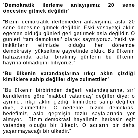
‘Demokratik ilerleme anlayışımız 20 sene
öncesine gitmek değildir’
“Bizim demokratik ilerlemeden anlayışımız asla 20
sene öncesine gitmek değildir.
Eski vesayetçi aklın
egemen olduğu günleri geri getirmek asla değildir.
O
günleri ‘tam demokrasi’ olarak saymıyoruz.
Yetki ve
imkânların elimizde olduğu her dönemde
demokrasiyi yükseltme gayretinde olduk.
Bu ülkenin
hafızasında acılar bırakmış günlerin bu ülkenin
hayrına olmadığını biliyoruz.”
‘Bu ülkenin vatandaşlarına ırkçı aklın çizdiği
kimliklere sahip değiller diye zulmettiler’
“Bu ülkenin birbirinden değerli vatandaşlarına, sırf
kendilerine göre ‘makbul vatandaş’ değiller diye; o
ayrımcı, ırkçı aklın çizdiği kimliklere sahip değiller
diye, zulmettiler.
O nedenle, bizim demokrasi
hedefimiz, asla geçmişin tozlu sayfalarında yer
almıyor.
Bizim demokrasi hayalimiz; herkesin eşit
vatandaş olduğu bir ülkedir. O acıların bir daha
yaşanmayacağı bir ülkedir.”