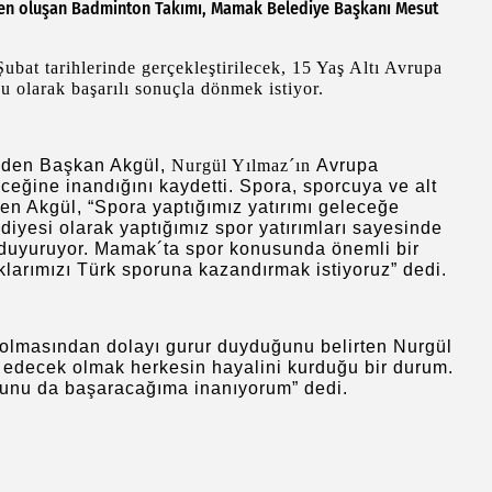
den oluşan Badminton Takımı, Mamak Belediye Başkanı Mesut
bat tarihlerinde gerçekleştirilecek, 15 Yaş Altı Avrupa
 olarak başarılı sonuçla dönmek istiyor.
 eden Başkan Akgül,
Nurgül Yılmaz´ın
Avrupa
ğine inandığını kaydetti. Spora, sporcuya ve alt
zen Akgül, “Spora yaptığımız yatırımı geleceğe
iyesi olarak yaptığımız spor yatırımları sayesinde
 duyuruyor
. Mamak´ta spor konusunda önemli bir
klarımızı Türk sporuna kazandırmak istiyoruz” dedi.
olmasından dolayı gurur duyduğunu belirten Nurgül
 edecek olmak herkesin hayalini kurduğu bir durum.
 Bunu da başaracağıma inanıyorum” dedi.