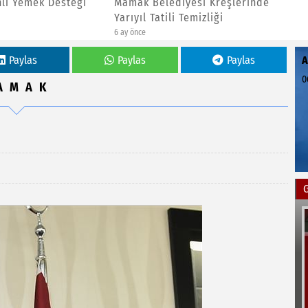
elediyesi Kreşlerinde
Toplumsal Belleğimize Işık 
Tatili Temizliği
Gösterim
6 ay önce
Paylas
Paylas
Paylas
0
AMAK