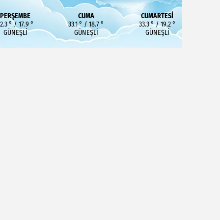
PERŞEMBE
CUMA
CUMARTESI
2.3 ° / 17.9 °
33.1 ° / 18.7 °
33.3 ° / 19.2 °
GÜNEŞLI
GÜNEŞLI
GÜNEŞLI