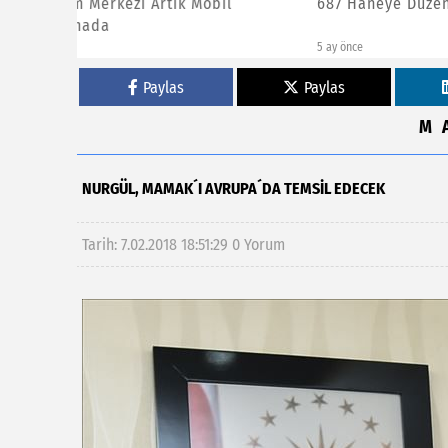
l
687 Haneye Düzenli Yemek Desteği
Mamak B
Yarıyıl 
5 ay önce
6 ay önce
Paylas
Paylas
M
NURGÜL, MAMAK´I AVRUPA´DA TEMSIL EDECEK
Tarih: 7.02.2018 18:51:29
0 Yorum