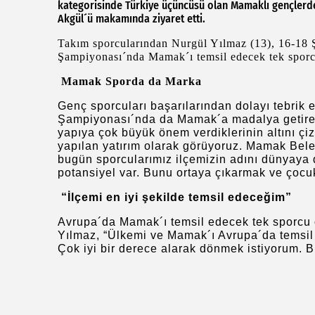
kategorisinde Türkiye üçüncüsü olan Mamaklı gençler
Akgül´ü makamında ziyaret etti.
Takım sporcularından Nurgül Yılmaz (13), 16-18 Şu
Şampiyonası´nda Mamak´ı temsil edecek tek sporcu
Mamak Sporda da Marka
Genç sporcuları başarılarından dolayı tebrik
Şampiyonası´nda da Mamak´a madalya getirece
yapıya çok büyük önem verdiklerinin altını çi
yapılan yatırım olarak görüyoruz. Mamak Beled
bugün sporcularımız ilçemizin adını dünyaya
potansiyel var. Bunu ortaya çıkarmak ve çocu
“İlçemi en iyi şekilde temsil edeceğim”
Avrupa´da Mamak´ı temsil edecek tek sporcu 
Yılmaz, “Ülkemi ve Mamak´ı Avrupa´da temsil
Çok iyi bir derece alarak dönmek istiyorum.