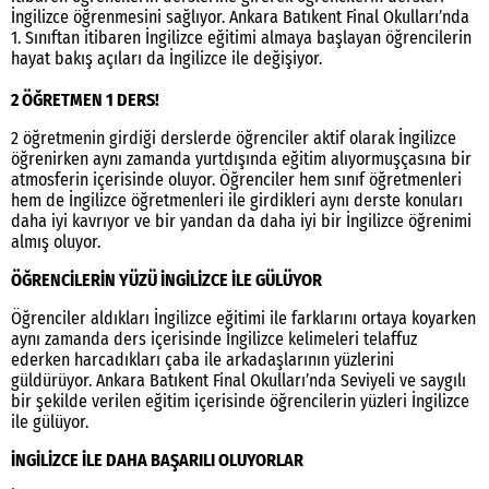
İngilizce öğrenmesini sağlıyor. Ankara Batıkent Final Okulları’nda
1. Sınıftan itibaren İngilizce eğitimi almaya başlayan öğrencilerin
hayat bakış açıları da İngilizce ile değişiyor.
2 ÖĞRETMEN 1 DERS!
2 öğretmenin girdiği derslerde öğrenciler aktif olarak İngilizce
öğrenirken aynı zamanda yurtdışında eğitim alıyormuşçasına bir
atmosferin içerisinde oluyor. Öğrenciler hem sınıf öğretmenleri
hem de İngilizce öğretmenleri ile girdikleri aynı derste konuları
daha iyi kavrıyor ve bir yandan da daha iyi bir İngilizce öğrenimi
almış oluyor.
ÖĞRENCİLERİN YÜZÜ İNGİLİZCE İLE GÜLÜYOR
Öğrenciler aldıkları İngilizce eğitimi ile farklarını ortaya koyarken
aynı zamanda ders içerisinde İngilizce kelimeleri telaffuz
ederken harcadıkları çaba ile arkadaşlarının yüzlerini
güldürüyor. Ankara Batıkent Final Okulları’nda Seviyeli ve saygılı
bir şekilde verilen eğitim içerisinde öğrencilerin yüzleri İngilizce
ile gülüyor.
İNGİLİZCE İLE DAHA BAŞARILI OLUYORLAR