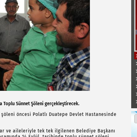
da Toplu Sünnet Şöleni gerçekleştirecek.
 şöleni öncesi Polatlı Duatepe Devlet Hastanesinde
 ve aileleriyle tek tek ilgilenen Belediye Başkanı
psamında 14 Eylül tarihinde toplu sünnet şöleni