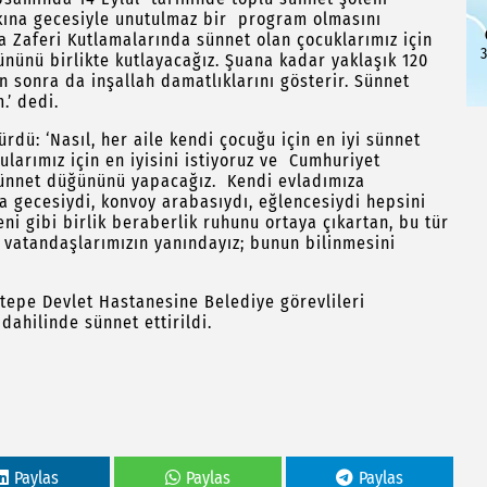
, kına gecesiyle unutulmaz bir program olmasını
ya Zaferi Kutlamalarında sünnet olan çocuklarımız için
3
nünü birlikte kutlayacağız. Şuana kadar yaklaşık 120
 sonra da inşallah damatlıklarını gösterir. Sünnet
.’ dedi.
rdü: ‘Nasıl, her aile kendi çocuğu için en iyi sünnet
larımız için en iyisini istiyoruz ve Cumhuriyet
 sünnet düğününü yapacağız. Kendi evladımıza
na gecesiydi, konvoy arabasıydı, eğlencesiydi hepsini
eni gibi birlik beraberlik ruhunu ortaya çıkartan, bu tür
n vatandaşlarımızın yanındayız; bunun bilinmesini
atepe Devlet Hastanesine Belediye görevlileri
dahilinde sünnet ettirildi.
Paylas
Paylas
Paylas