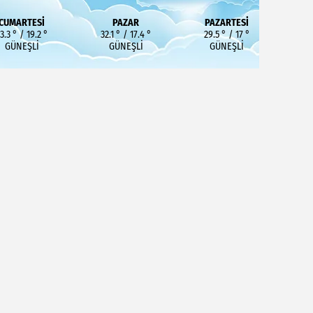
CUMARTESI
PAZAR
PAZARTESI
3.3 ° / 19.2 °
32.1 ° / 17.4 °
29.5 ° / 17 °
GÜNEŞLI
GÜNEŞLI
GÜNEŞLI