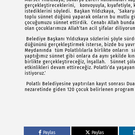
gerçekleştireceklerini, konvoyuyla, kıyafetiyle
istediklerini söyledi. Başkan Yıldızkaya, ‘Sakar
toplu sünnet düğünü yaparak onların bu mutlu gü
çocuğumuzu sünnet ettirdik. Cenabı Allah bundan
olan çocuklarımıza Allah’tan acil şifalar diliyorum
Belediye Başkanı Yıldızkaya sözlerini şöyle sürdü
düğününü gerçekleştirmek isterse, bizde bu yavru
Meydanında tüm Polatlılılarla birlikte onların
yaptığımız sünnet gibi onlara da aynı şekilde kı
birlikte gerçekleştireceğiz, İnşallah. Sünnet şöl
etkinlikleri devam ettireceğiz. Polatlı’da yaşaya
istiyoruz.’
Polatlı Belediyesine yaptırılan kayıt sonrası Du
nezaretinde giden 120 çocuk belirlenen program 
Paylas
Paylas