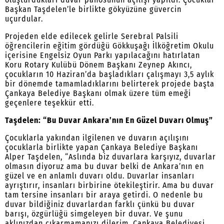
Başkan Taşdelen’le birlikte gökyüzüne güvercin
uçurdular.
Projeden elde edilecek gelirle Serebral Palsili
öğrencilerin eğitim gördüğü Gökkuşağı İlköğretim Okulu
içerisine Engelsiz Oyun Parkı yapılacağını hatırlatan
Koru Rotary Kulübü Dönem Başkanı Zeynep Akıncı,
çocukların 10 Haziran’da başladıkları çalışmayı 3,5 aylık
bir dönemde tamamladıklarını belirterek projede başta
Çankaya Belediye Başkanı olmak üzere tüm emeği
geçenlere teşekkür etti.
Taşdelen: “Bu Duvar Ankara’nın En Güzel Duvarı Olmuş”
Çocuklarla yakından ilgilenen ve duvarın açılışını
çocuklarla birlikte yapan Çankaya Belediye Başkanı
Alper Taşdelen, “Aslında biz duvarlara karşıyız, duvarlar
olmasın diyoruz ama bu duvar belki de Ankara’nın en
güzel ve en anlamlı duvarı oldu. Duvarlar insanları
ayrıştırır, insanları birbirine ötekileştirir. Ama bu duvar
tam tersine insanları bir araya getirdi. O nedenle bu
duvar bildiğiniz duvarlardan farklı çünkü bu duvar
barışı, özgürlüğü simgeleyen bir duvar. Ve şunu
aklınızdan çıkarmamanızı dilerim. Çankaya Belediyesi