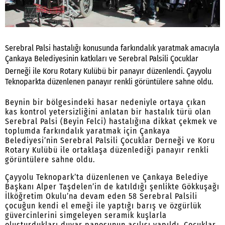
Serebral Palsi hastalığı konusunda farkındalık yaratmak amacıyla
Çankaya Belediyesinin katkıları ve Serebral Palsili Çocuklar
Derneği ile Koru Rotary Kulübü bir panayır düzenlendi. Çayyolu
Teknoparkta düzenlenen panayır renkli görüntülere sahne oldu.
Beynin bir bölgesindeki hasar nedeniyle ortaya çıkan
kas kontrol yetersizliğini anlatan bir hastalık türü olan
Serebral Palsi (Beyin Felci) hastalığına dikkat çekmek ve
toplumda farkındalık yaratmak için Çankaya
Belediyesi’nin Serebral Palsili Çocuklar Derneği ve Koru
Rotary Kulübü ile ortaklaşa düzenlediği panayır renkli
görüntülere sahne oldu.
Çayyolu Teknopark’ta düzenlenen ve Çankaya Belediye
Başkanı Alper Taşdelen’in de katıldığı şenlikte Gökkuşağı
İlköğretim Okulu’na devam eden 58 Serebral Palsili
çocuğun kendi el emeği ile yaptığı barış ve özgürlük
güvercinlerini simgeleyen seramik kuşlarla
oluşturdukları duvar panosunun açılışı yapıldı. Çocuklar