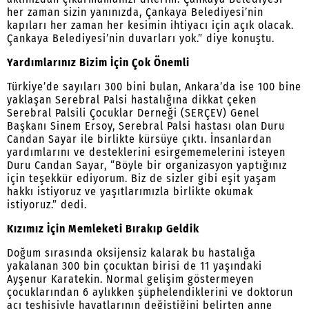
her zaman sizin yanınızda, Çankaya Belediyesi’nin
kapıları her zaman her kesimin ihtiyacı için açık olacak.
Çankaya Belediyesi’nin duvarları yok.” diye konuştu.
Yardımlarınız Bizim İçin Çok Önemli
Türkiye’de sayıları 300 bini bulan, Ankara’da ise 100 bine
yaklaşan Serebral Palsi hastalığına dikkat çeken
Serebral Palsili Çocuklar Derneği (SERÇEV) Genel
Başkanı Sinem Ersoy, Serebral Palsi hastası olan Duru
Candan Sayar ile birlikte kürsüye çıktı. İnsanlardan
yardımlarını ve desteklerini esirgememelerini isteyen
Duru Candan Sayar, “Böyle bir organizasyon yaptığınız
için teşekkür ediyorum. Biz de sizler gibi eşit yaşam
hakkı istiyoruz ve yaşıtlarımızla birlikte okumak
istiyoruz.” dedi.
Kızımız İçin Memleketi Bırakıp Geldik
Doğum sırasında oksijensiz kalarak bu hastalığa
yakalanan 300 bin çocuktan birisi de 11 yaşındaki
Ayşenur Karatekin. Normal gelişim göstermeyen
çocuklarından 6 aylıkken şüphelendiklerini ve doktorun
acı teşhisiyle hayatlarının değiştiğini belirten anne