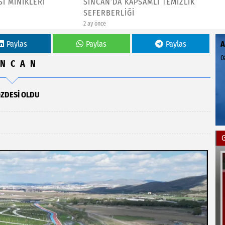
DA KAPSAMLI TEMİZLİK
SİNCAN’DA KENTSEL DÖNÜŞ
ERLİĞİ
HAMLESİ BAŞLIYOR
2 ay önce
Paylas
Paylas
Paylas
0
İNCAN
ÖZDESİ OLDU