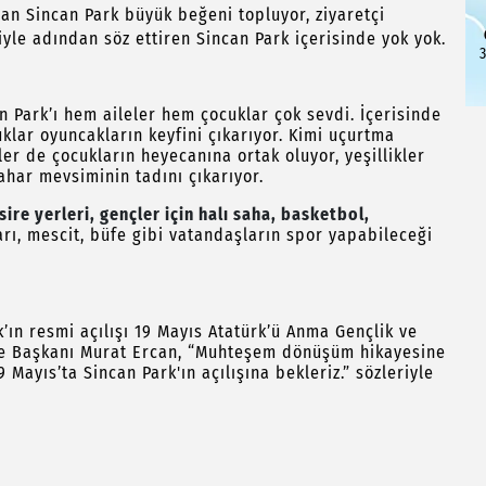
lan Sincan Park büyük beğeni topluyor, ziyaretçi
ğiyle adından söz ettiren Sincan Park içerisinde yok yok.
3
n Park’ı hem aileler hem çocuklar çok sevdi. İçerisinde
klar oyuncakların keyfini çıkarıyor. Kimi uçurtma
ler de çocukların heyecanına ortak oluyor, yeşillikler
har mevsiminin tadını çıkarıyor.
ire yerleri, gençler için halı saha, basketbol,
arı, mescit, büfe gibi vatandaşların spor yapabileceği
’ın resmi açılışı 19 Mayıs Atatürk’ü Anma Gençlik ve
ye Başkanı Murat Ercan, “Muhteşem dönüşüm hikayesine
 Mayıs’ta Sincan Park'ın açılışına bekleriz.” sözleriyle