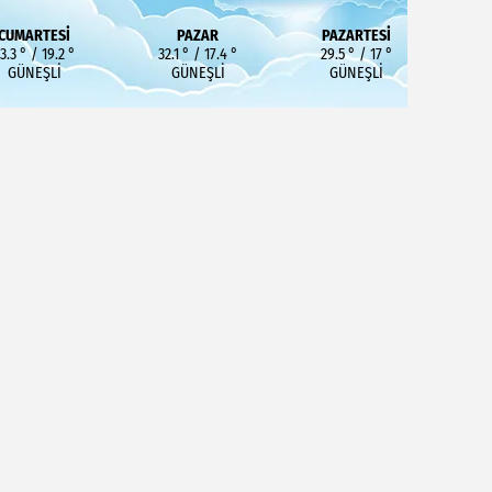
CUMARTESI
PAZAR
PAZARTESI
3.3 ° / 19.2 °
32.1 ° / 17.4 °
29.5 ° / 17 °
GÜNEŞLI
GÜNEŞLI
GÜNEŞLI