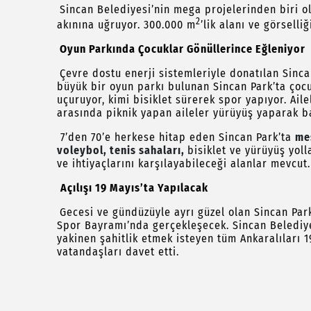
Sincan Belediyesi’nin mega projelerinden biri o
2
akınına uğruyor. 300.000 m
’lik alanı ve görselli
Oyun Parkında Çocuklar Gönüllerince Eğleniyor
Çevre dostu enerji sistemleriyle donatılan Sinca
büyük bir oyun parkı bulunan Sincan Park’ta çocu
uçuruyor, kimi bisiklet sürerek spor yapıyor. Aile
arasında piknik yapan aileler yürüyüş yaparak ba
7’den 70’e herkese hitap eden Sincan Park’ta
mes
voleybol, tenis sahaları,
bisiklet ve yürüyüş yoll
ve ihtiyaçlarını karşılayabileceği alanlar mevcut.
Açılışı 19 Mayıs’ta Yapılacak
Gecesi ve gündüzüyle ayrı güzel olan Sincan Park
Spor Bayramı’nda gerçekleşecek. Sincan Beledi
yakinen şahitlik etmek isteyen tüm Ankaralıları 19
vatandaşları davet etti.