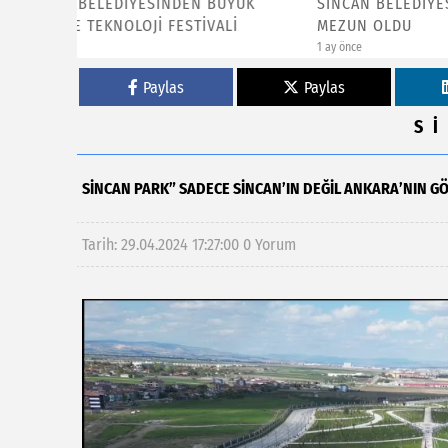
ÜYÜK
SİNCAN BELEDİYESİ MİNİKLERİ
SİNCAN’
Lİ
MEZUN OLDU
SEFERB
1 ay önce
2 ay önce
Paylas
Paylas
S
SİNCAN PARK” SADECE SİNCAN’IN DEĞİL ANKARA’NIN G
Tarih: 29.04.2024 17:27:00
0 Yorum