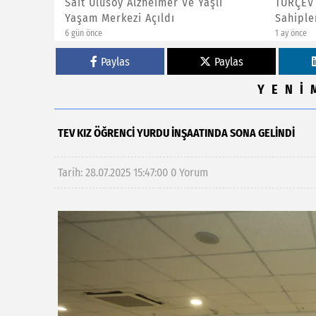
şlı
TÜRÇEV Yeşil Bayrak Ödülleri
3’üncü 
Sahiplerini Buldu
Açıldı
1 ay önce
3 ay önce
Paylas
Paylas
YENİ
TEV KIZ ÖĞRENCI YURDU INŞAATINDA SONA GELINDI
Tarih: 28.07.2025 15:47:00
0 Yorum