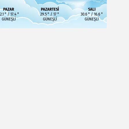
PAZAR
PAZARTESI
SALI
2.1 ° / 17.4 °
29.5 ° / 17 °
30.6 ° / 16.6 °
GÜNEŞLI
GÜNEŞLI
GÜNEŞLI