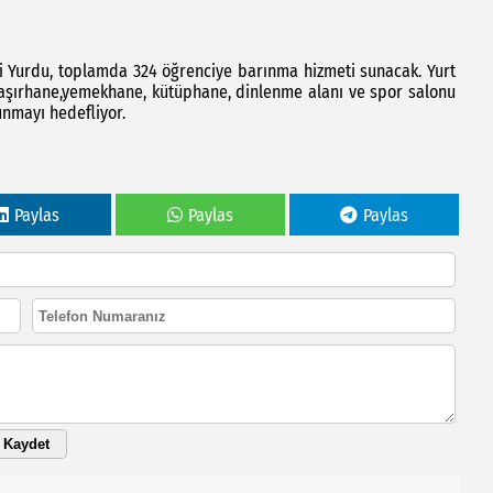
ci Yurdu, toplamda 324 öğrenciye barınma hizmeti sunacak. Yurt
çamaşırhane,yemekhane, kütüphane, dinlenme alanı ve spor salonu
unmayı hedefliyor.
Paylas
Paylas
Paylas
Kaydet