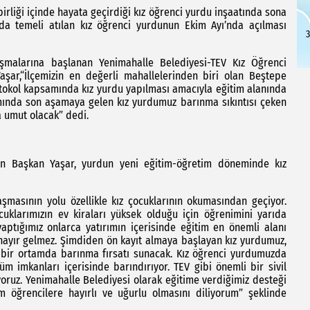
 birliği içinde hayata geçirdiği kız öğrenci yurdu inşaatında sona
nda temeli atılan kız öğrenci yurdunun Ekim Ayı’nda açılması
3
şmalarına başlanan Yenimahalle Belediyesi-TEV Kız Öğrenci
şar,“İlçemizin en değerli mahallelerinden biri olan Beştepe
tokol kapsamında kız yurdu yapılması amacıyla eğitim alanında
ımında son aşamaya gelen kız yurdumuz barınma sıkıntısı çeken
 umut olacak” dedi.
lan Başkan Yaşar, yurdun yeni eğitim-öğretim döneminde kız
şmasının yolu özellikle kız çocuklarının okumasından geçiyor.
uklarımızın ev kiraları yüksek olduğu için öğrenimini yarıda
aptığımız onlarca yatırımın içerisinde eğitim en önemli alanı
n hayır gelmez. Şimdiden ön kayıt almaya başlayan kız yurdumuz,
 bir ortamda barınma fırsatı sunacak. Kız öğrenci yurdumuzda
üm imkanları içerisinde barındırıyor. TEV gibi önemli bir sivil
yoruz. Yenimahalle Belediyesi olarak eğitime verdiğimiz desteği
 öğrencilere hayırlı ve uğurlu olmasını diliyorum” şeklinde