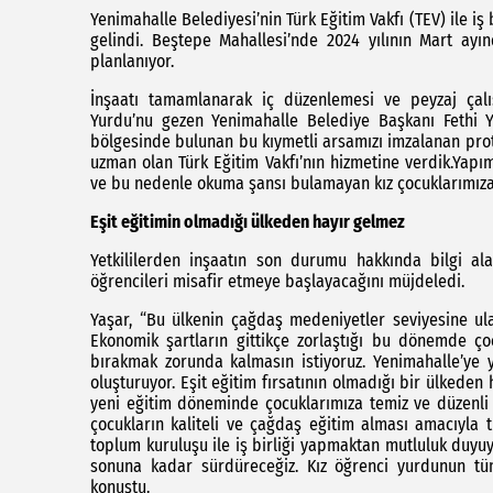
Yenimahalle Belediyesi’nin Türk Eğitim Vakfı (TEV) ile iş
gelindi. Beştepe Mahallesi’nde 2024 yılının Mart ayı
planlanıyor.
İnşaatı tamamlanarak iç düzenlemesi ve peyzaj çalı
Yurdu’nu gezen Yenimahalle Belediye Başkanı Fethi Ya
bölgesinde bulunan bu kıymetli arsamızı imzalanan pro
uzman olan Türk Eğitim Vakfı’nın hizmetine verdik.Yap
ve bu nedenle okuma şansı bulamayan kız çocuklarımıza
Eşit eğitimin olmadığı ülkeden hayır gelmez
Yetkililerden inşaatın son durumu hakkında bilgi a
öğrencileri misafir etmeye başlayacağını müjdeledi.
Yaşar, “Bu ülkenin çağdaş medeniyetler seviyesine ula
Ekonomik şartların gittikçe zorlaştığı bu dönemde çoc
bırakmak zorunda kalmasın istiyoruz. Yenimahalle’ye y
oluşturuyor. Eşit eğitim fırsatının olmadığı bir ülkede
yeni eğitim döneminde çocuklarımıza temiz ve düzenli
çocukların kaliteli ve çağdaş eğitim alması amacıyla t
toplum kuruluşu ile iş birliği yapmaktan mutluluk duyu
sonuna kadar sürdüreceğiz. Kız öğrenci yurdunun tüm
konuştu.