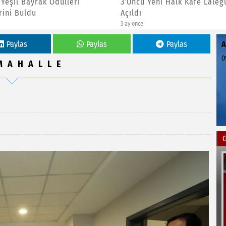
Yeni Halk Kafe Lalegül’de
Yenimahalle Belediyesi’nde
Çevreci Çiçek Üretim Model
4 ay önce
Paylas
Paylas
Paylas
0
MAHALLE