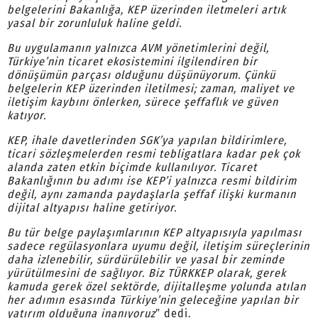
belgelerini Bakanlığa, KEP üzerinden iletmeleri artık
yasal bir zorunluluk haline geldi.
Bu uygulamanın yalnızca AVM yönetimlerini değil,
Türkiye’nin ticaret ekosistemini ilgilendiren bir
dönüşümün parçası olduğunu düşünüyorum. Çünkü
belgelerin KEP üzerinden iletilmesi; zaman, maliyet ve
iletişim kaybını önlerken, sürece şeffaflık ve güven
katıyor.
KEP, ihale davetlerinden SGK’ya yapılan bildirimlere,
ticari sözleşmelerden resmi tebligatlara kadar pek çok
alanda zaten etkin biçimde kullanılıyor. Ticaret
Bakanlığının bu adımı ise KEP’i yalnızca resmi bildirim
değil, aynı zamanda paydaşlarla şeffaf ilişki kurmanın
dijital altyapısı haline getiriyor.
Bu tür belge paylaşımlarının KEP altyapısıyla yapılması
sadece regülasyonlara uyumu değil, iletişim süreçlerinin
daha izlenebilir, sürdürülebilir ve yasal bir zeminde
yürütülmesini de sağlıyor. Biz TÜRKKEP olarak, gerek
kamuda gerek özel sektörde, dijitalleşme yolunda atılan
her adımın esasında Türkiye’nin geleceğine yapılan bir
yatırım olduğuna inanıyoruz
” dedi.