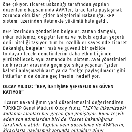
öne çıkıyor. Ticaret Bakanlığı tarafından yapılan
düzenleme kapsamında AVM’ler, kiracılarla paylaşmak
zorunda oldukları gider belgelerini Bakanlığa, KEP
sistemi üzerinden iletmekle yükümlü hale geldi.
KEP üzerinden gönderilen belgeler; zaman damgalı,
inkar edilemez, değiştirilemez ve hukuki açıdan geçerli
delil niteliği taşıyor. Tüm bu özellikler sayesinde Ticaret
Bakanlığı, belgeleri hızlı ve güvenli bir şekilde
toplayabilecek; denetimlerini daha etkin biçimde
yürütebilecek. Aynı zamanda bu sistem, AVM yönetimleri
ile kiracılar arasında geçmişte sıkça yaşanan “gider
kalemi anlaşmazlıkları” ya da “belge paylaşılmadı” gibi
ihtilafların da önüne geçilmesini hedefliyor.
OLCAY YILDIZ: “KEP, İLETİŞİME ŞEFFAFLIK VE GÜVEN
KATIYOR”
Ticaret Bakanlığının yeni düzenlemesini değerlendiren
TÜRKKEP Genel Müdürü Olcay Yıldız, “
KEP’in ülkemizdeki
kullanım alanları her geçen gün genişliyor. Bunu teşvik
eden son adımlardan biri de Ticaret Bakanlığımız
tarafından atıldı. Yapılan yeni düzenleme ile AVM’lerin,
kiracılarla paylaşmak zorunda oldukları gider