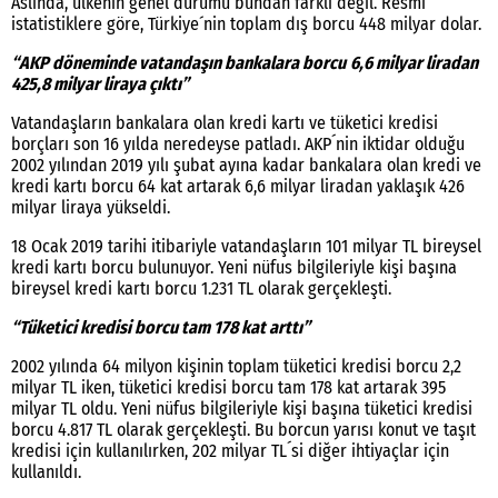
Aslında, ülkenin genel durumu bundan farklı değil. Resmi
istatistiklere göre, Türkiye´nin toplam dış borcu 448 milyar dolar.
“AKP döneminde vatandaşın bankalara borcu
6,6 milyar liradan
425,8 milyar liraya çıktı”
Vatandaşların bankalara olan kredi kartı ve tüketici kredisi
borçları son 16 yılda neredeyse patladı. AKP´nin iktidar olduğu
2002 yılından 2019 yılı şubat ayına kadar bankalara olan kredi ve
kredi kartı borcu 64 kat artarak 6,6 milyar liradan yaklaşık 426
milyar liraya yükseldi.
18 Ocak 2019 tarihi itibariyle vatandaşların 101 milyar TL bireysel
kredi kartı borcu bulunuyor. Yeni nüfus bilgileriyle kişi başına
bireysel kredi kartı borcu 1.231 TL olarak gerçekleşti.
“Tüketici kredisi borcu tam 178 kat arttı”
2002 yılında 64 milyon kişinin toplam tüketici kredisi borcu 2,2
milyar TL iken, tüketici kredisi borcu tam 178 kat artarak 395
milyar TL oldu. Yeni nüfus bilgileriyle kişi başına tüketici kredisi
borcu 4.817 TL olarak gerçekleşti. Bu borcun yarısı konut ve taşıt
kredisi için kullanılırken, 202 milyar TL´si diğer ihtiyaçlar için
kullanıldı.