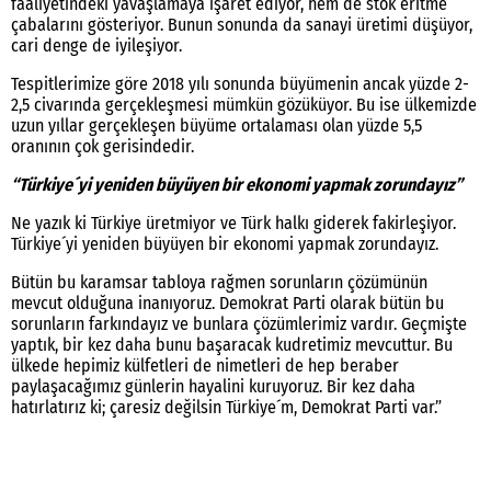
faaliyetindeki yavaşlamaya işaret ediyor, hem de stok eritme
çabalarını gösteriyor. Bunun sonunda da sanayi üretimi düşüyor,
cari denge de iyileşiyor.
Tespitlerimize göre 2018 yılı sonunda büyümenin ancak yüzde 2-
2,5 civarında gerçekleşmesi mümkün gözüküyor. Bu ise ülkemizde
uzun yıllar gerçekleşen büyüme ortalaması olan yüzde 5,5
oranının çok gerisindedir.
“Türkiye´yi yeniden büyüyen bir ekonomi yapmak zorundayız”
Ne yazık ki Türkiye üretmiyor ve Türk halkı giderek fakirleşiyor.
Türkiye´yi yeniden büyüyen bir ekonomi yapmak zorundayız.
Bütün bu karamsar tabloya rağmen sorunların çözümünün
mevcut olduğuna inanıyoruz. Demokrat Parti olarak bütün bu
sorunların farkındayız ve bunlara çözümlerimiz vardır. Geçmişte
yaptık, bir kez daha bunu başaracak kudretimiz mevcuttur. Bu
ülkede hepimiz külfetleri de nimetleri de hep beraber
paylaşacağımız günlerin hayalini kuruyoruz. Bir kez daha
hatırlatırız ki; çaresiz değilsin Türkiye´m, Demokrat Parti var.”