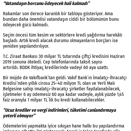
“Vatandaşın borcunu ödeyecek hali kalmadı”
Rakamlar son derece karanlık bir tabloyu gösteriyor. Ama
bundan daha önemlisi vatandaşın ciddi bir bölümünün bunu
ödeyecek gücü kalmadı.
Seçim öncesi tüm kesim ve sektörlere kredi yağdırma harekâtı
başladı. Artık kredi alacak durumu olmayanların borçları ise
yeniden yapılandırılıyor.
T.C. Ziraat Bankası 30 milyar TL tutarında çiftçi kredisini Haziran
2019 sonuna öteledi. Cep telefonlarında taksit sayısı
artırıldı. BDDK ihtiyaç kredilerinde vadeyi 60 aya uzattı.
Bir müjde de Vakıfbank´tan geldi. Vakıf Bank´ın İmalatçı-İhracatçı
Kredisi´nden yıllık cirosu 25–40 milyon TL olan ve Yerli Malı
Belgesine sahip imalatçı-ihracatçı şirketler faydalanabilecek,
işletmeler 6 ay ödemesiz 60 aya kadar vadeyle, aylık yüzde 1,45
faiz oranıyla 1 milyar TL´lik bu kredi kullanabilecekler.
“Ucuz krediler ve vergi indirimleri, tüketimi canlandırmaya
yeterli olmuyor”
Ödemelerini yapmakta iyice sıkışan hane halkı bu yapılandırma