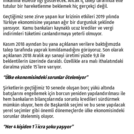
imkanına elbette ilgi gösterecek. Ancak iç talep tarafında elle
tutulur bir hareketlenme beklemek hiç gerçekçi değil.
Geçtiğimiz sene zirve yapan kur krizinin etkileri 2019 yılında
Türkiye ekonomisine yaşanan ağır bir durgunluk şeklinde
yansıyor. Kamu bankaları kaynaklı ucuz krediler ve vergi
indirimleri tüketimi canlandırmaya yeterli olmuyor.
Kasım 2018 ayından bu yana açıklanan verilere baktığımızda
talep tarafında yaprak kımıldamadığını görüyoruz. Son olarak
açıklanan 2018 Aralık ayı sanayi üretimi yüzde 9,8 ile
beklentilerin üzerinde daraldı. Özellikle ara malı ithalatındaki
daralma yüzde 15´lere varıyor.
“Ülke ekonomisindeki sorunlar öteleniyor”
Şirketlerin geçtiğimiz 10 senede oluşan borç yükü altında
batışlarını engellemek için borcun yeniden yapılandırılması ile
hem bankaların bilançolarında sorunlu kredileri sürdürmek
mümkün oluyor, hem de Başkanlık seçimi ve bu sene yapılacak
yerel seçimler gibi önemli dönemeçlerde ülke ekonomisindeki
sorunlar ötelenmiş oluyor.
“Her 4 kişiden 1´i icra şoku yaşıyor”