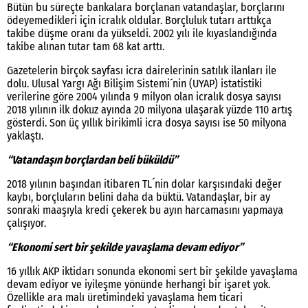
Bütün bu süreçte bankalara borçlanan vatandaşlar, borçlarını
ödeyemedikleri için icralık oldular. Borçluluk tutarı arttıkça
takibe düşme oranı da yükseldi. 2002 yılı ile kıyaslandığında
takibe alınan tutar tam 68 kat arttı.
Gazetelerin birçok sayfası icra dairelerinin satılık ilanları ile
dolu. Ulusal Yargı Ağı Bilişim Sistemi´nin (UYAP) istatistiki
verilerine göre 2004 yılında 9 milyon olan icralık dosya sayısı
2018 yılının ilk dokuz ayında 20 milyona ulaşarak yüzde 110 artış
gösterdi. Son üç yıllık birikimli icra dosya sayısı ise 50 milyona
yaklaştı.
“Vatandaşın borçlardan beli büküldü”
2018 yılının başından itibaren TL´nin dolar karşısındaki değer
kaybı, borçluların belini daha da büktü. Vatandaşlar, bir ay
sonraki maaşıyla kredi çekerek bu ayın harcamasını yapmaya
çalışıyor.
“Ekonomi sert bir şekilde yavaşlama devam ediyor”
16 yıllık AKP iktidarı sonunda ekonomi sert bir şekilde yavaşlama
devam ediyor ve iyileşme yönünde herhangi bir işaret yok.
Özellikle ara malı üretimindeki yavaşlama hem ticari