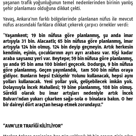
yaşanan trafik yoğunluğunun temel nedenlerinden birinin yanlış
şehir planlaması olduğuna dikkat çekti.
Yavaş, Ankara’nın farklı bölgelerinde planlanan nüfus ile mevcut
nüfus arasındaki farklara dikkat çekerek çarpıcı örnekler verdi:
“
Yaşamkent; 19 bin nüfusa göre planlanmış, şu anda imar
artışıyla 31 bin. Alacaatlı; 65 bin nüfusa göre planlanmış, imar
artışıyla 124 bin olmuş. 124 bin deyip geçmeyin. Artık herkesin
kendinin, eşinin, çocuklarının ayrı ayrı arabası var. Kişi kadar
araba saysanız yeri var. Beytepe; 59 bin nüfusa göre planlanmış,
şu anda 95 bin ama 100 binleri geçecek. Dodurga, 9 bin nüfusa
göre planlanmış. Geçen yayınlandık, tam 500 bin nüfus oraya
gidiyor. Bunların hepsi Eskişehir Yolunu kullanacak, hepsi aynı
yolları kullanacak. Yeni yollar yok, gelişebilecek imkân yok.
Dolayısıyla İncek Mahallesi; 19 bine planlanmış, 108 bin olmuş.
Sürekli olarak bu imar artışları nedeniyle artık İncek
Bulvarı’ndan yukarı çıkarken sağa-sola o binalara bakın. O her
bir daireyi dört araçtan hesap etmek zorundayız.”
“AVM’LER TRAFİĞİ KİLİTLİYOR”