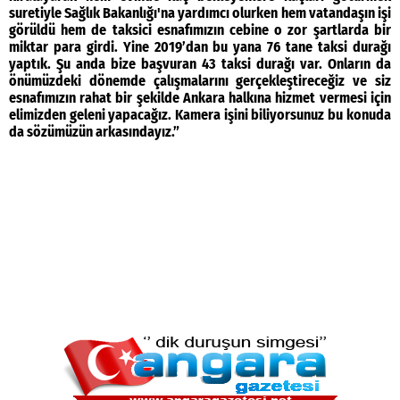
suretiyle Sağlık Bakanlığı'na yardımcı olurken hem vatandaşın işi
görüldü hem de taksici esnafımızın cebine o zor şartlarda bir
miktar para girdi. Yine 2019’dan bu yana 76 tane taksi durağı
yaptık. Şu anda bize başvuran 43 taksi durağı var. Onların da
önümüzdeki dönemde çalışmalarını gerçekleştireceğiz ve siz
esnafımızın rahat bir şekilde Ankara halkına hizmet vermesi için
elimizden geleni yapacağız. Kamera işini biliyorsunuz bu konuda
da sözümüzün arkasındayız.”