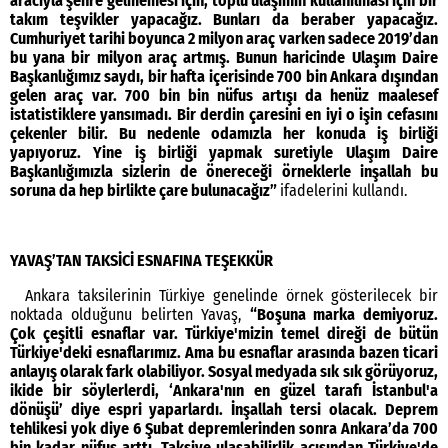
aracıyla şehre gelmemesi için, toplu ulaşımın kullanılması için bir
takım teşvikler yapacağız. Bunları da beraber yapacağız.
Cumhuriyet tarihi boyunca 2 milyon araç varken sadece 2019’dan
bu yana bir milyon araç artmış. Bunun haricinde Ulaşım Daire
Başkanlığımız saydı, bir hafta içerisinde 700 bin Ankara dışından
gelen araç var. 700 bin bin nüfus artışı da henüz maalesef
istatistiklere yansımadı. Bir derdin çaresini en iyi o işin cefasını
çekenler bilir. Bu nedenle odamızla her konuda iş birliği
yapıyoruz. Yine iş birliği yapmak suretiyle Ulaşım Daire
Başkanlığımızla sizlerin de önereceği örneklerle inşallah bu
soruna da hep birlikte çare bulunacağız”
ifadelerini kullandı.
YAVAŞ’TAN TAKSİCİ ESNAFINA TEŞEKKÜR
Ankara taksilerinin Türkiye genelinde örnek gösterilecek bir
noktada olduğunu belirten Yavaş,
“Boşuna marka demiyoruz.
Çok çeşitli esnaflar var. Türkiye'mizin temel direği de bütün
Türkiye'deki esnaflarımız. Ama bu esnaflar arasında bazen ticari
anlayış olarak fark olabiliyor. Sosyal medyada sık sık görüyoruz,
ikide bir söylerlerdi, ‘Ankara'nın en güzel tarafı İstanbul'a
dönüşü’ diye espri yaparlardı. İnşallah tersi olacak. Deprem
tehlikesi yok diye 6 Şubat depremlerinden sonra Ankara’da 700
bin kadar nüfus arttı. Taksiye ulaşabilirlik açısından Türkiye'de