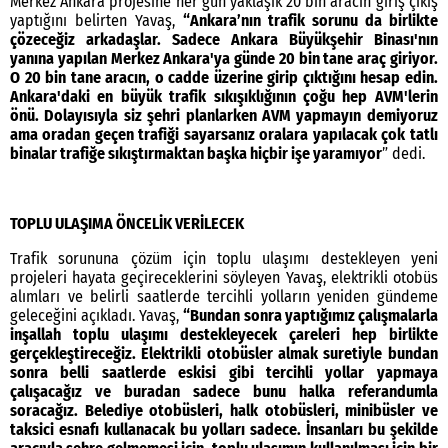
Merkez Ankara projesine her gün yaklaşık 20 bin aracın giriş çıkış
yaptığını belirten Yavaş,
“Ankara’nın trafik sorunu da birlikte
çözeceğiz arkadaşlar. Sadece Ankara Büyükşehir Binası'nın
yanına yapılan Merkez Ankara'ya günde 20 bin tane araç giriyor.
O 20 bin tane aracın, o cadde üzerine girip çıktığını hesap edin.
Ankara'daki en büyük trafik sıkışıklığının çoğu hep AVM'lerin
önü. Dolayısıyla siz şehri planlarken AVM yapmayın demiyoruz
ama oradan geçen trafiği sayarsanız oralara yapılacak çok tatlı
binalar trafiğe sıkıştırmaktan başka hiçbir işe yaramıyor
” dedi.
TOPLU ULAŞIMA ÖNCELİK VERİLECEK
Trafik sorununa çözüm için toplu ulaşımı destekleyen yeni
projeleri hayata geçireceklerini söyleyen Yavaş, elektrikli otobüs
alımları ve belirli saatlerde tercihli yolların yeniden gündeme
geleceğini açıkladı. Yavaş,
“Bundan sonra yaptığımız çalışmalarla
inşallah toplu ulaşımı destekleyecek çareleri hep birlikte
gerçekleştireceğiz. Elektrikli otobüsler almak suretiyle bundan
sonra belli saatlerde eskisi gibi tercihli yollar yapmaya
çalışacağız ve buradan sadece bunu halka referandumla
soracağız. Belediye otobüsleri, halk otobüsleri, minibüsler ve
taksici esnafı kullanacak bu yolları sadece. İnsanları bu şekilde