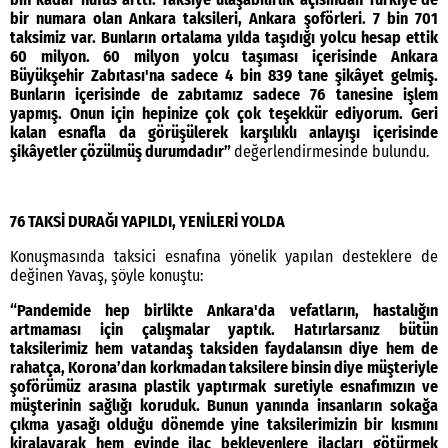
bir numara olan Ankara taksileri, Ankara şoförleri. 7 bin 701
taksimiz var. Bunların ortalama yılda taşıdığı yolcu hesap ettik
60 milyon. 60 milyon yolcu taşıması içerisinde Ankara
Büyükşehir Zabıtası'na sadece 4 bin 839 tane şikâyet gelmiş.
Bunların içerisinde de zabıtamız sadece 76 tanesine işlem
yapmış. Onun için hepinize çok çok teşekkür ediyorum. Geri
kalan esnafla da görüşülerek karşılıklı anlayışı içerisinde
şikâyetler çözülmüş durumdadır”
değerlendirmesinde bulundu.
76 TAKSİ DURAĞI YAPILDI, YENİLERİ YOLDA
Konuşmasında taksici esnafına yönelik yapılan desteklere de
değinen Yavaş, şöyle konuştu:
“Pandemide hep birlikte Ankara'da vefatların, hastalığın
artmaması için çalışmalar yaptık. Hatırlarsanız bütün
taksilerimiz hem vatandaş taksiden faydalansın diye hem de
rahatça, Korona’dan korkmadan taksilere binsin diye müşteriyle
şoförümüz arasına plastik yaptırmak suretiyle esnafımızın ve
müşterinin sağlığı koruduk. Bunun yanında insanların sokağa
çıkma yasağı olduğu dönemde yine taksilerimizin bir kısmını
kiralayarak hem evinde ilaç bekleyenlere ilaçları götürmek