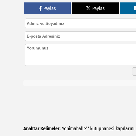
Paylas
Paylas
Anahtar Kelimeler:
Yenimahalle’
’
kütüphanesi
kapılarını