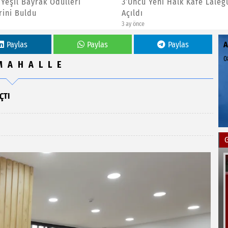
Yeni Halk Kafe Lalegül’de
Yenimahalle Belediyesi’nde
Çevreci Çiçek Üretim Modeli
4 ay önce
Paylas
Paylas
Paylas
0
MAHALLE
ÇTI