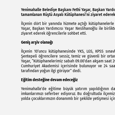
Yenimahalle Belediye Başkanı Fethi Yaşar, Başkan Yardı
tamamlanan Rüştü Asyalı Kütüphanesi’ni ziyaret ederek 
İlçenin dört bir yanında hizmete açtığı kütüphanelerl
Yaşar, Başkan Yardımcısı Yaşar Neslihanoğlu ile birli
ziyaret ederek öğrencilerle sohbet etti.
Geniş arşiv olanağı
İlçenin 10’uncu kütüphanesinde YKS, LGS, KPSS sına
Şentepeli öğrencilere sessiz, temiz ve güvenli bir or
Yaşar, “Kütüphanelerimiz sabah 09.00’dan akşam saat 2
Cumhuriyet Akademisi içerisinde bulunuyor ve 24 saat 
tarafından yoğun ilgi görüyor” dedi.
Eğitim desteğine devam edeceğiz
Yenimahalle’de eğitime büyük yatırım yapıldığının d
imkanlarımızı seferber ediyoruz. Bu doğrultuda ilçemiz
yolda çocuklarımızın donanımlı bir şekilde yetişmesi iç