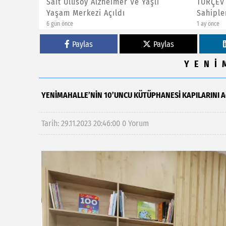
şlı
TÜRÇEV Yeşil Bayrak Ödülleri
3’üncü 
Sahiplerini Buldu
Açıldı
1 ay önce
3 ay önce
Paylas
Paylas
YENİ
YENIMAHALLE’NIN 10’UNCU KÜTÜPHANESI KAPILARINI A
Tarih: 29.11.2023 20:46:00
0 Yorum