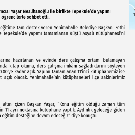
mcısı Yaşar Neslihanoğlu ile birlikte Tepekule’de yapımı
3
öğrencilerle sohbet etti.
e eğitime tam destek veren Yenimahalle Belediye Başkanı Fethi
kte Tepekule’de yapımı tamamlanan Rüştü Asyalı Kütüphanesi’ni
vlarına hazırlanan ve evinde ders çalışma ortamı bulamayan
tamda kitap okuma, ders çalışma imkânı sağladıklarını söyleyen
0.00’ye kadar açık. Yapımı tamamlanan 11’inci kütüphanemiz ise
açık olacak. Yenimahalle’nin kütüphaneleri ilçe sakinlerimiz
a altını çizen Başkan Yaşar, “Konu eğitim olduğu zaman tüm
in 11 ayrı noktasına kütüphane yaptık. Aydınlık geleceğe giden
in eğitim desteğine devam edeceğiz” diye konuştu.