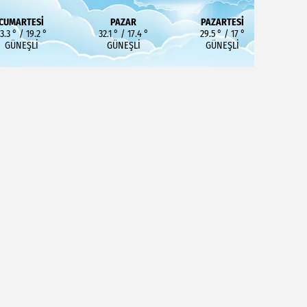
CUMARTESI
PAZAR
PAZARTESI
3.3 ° / 19.2 °
32.1 ° / 17.4 °
29.5 ° / 17 °
GÜNEŞLI
GÜNEŞLI
GÜNEŞLI