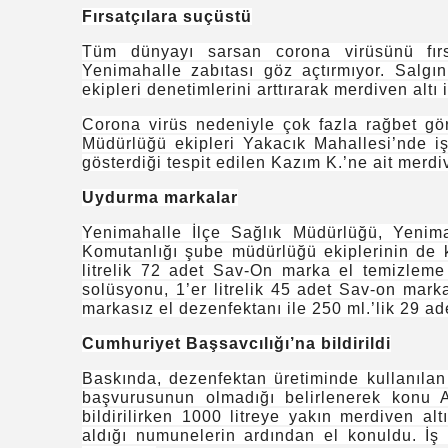
Fırsatçılara suçüstü
Tüm dünyayı sarsan corona virüsünü fırsa
Yenimahalle zabıtası göz açtırmıyor. Salgı
ekipleri denetimlerini arttırarak merdiven altı 
Corona virüs nedeniyle çok fazla rağbet gö
Müdürlüğü ekipleri Yakacık Mahallesi’nde iş
gösterdiği tespit edilen Kazım K.’ne ait merdiv
Uydurma markalar
Yenimahalle İlçe Sağlık Müdürlüğü, Yenim
Komutanlığı şube müdürlüğü ekiplerinin de 
litrelik 72 adet Sav-On marka el temizleme
solüsyonu, 1’er litrelik 45 adet Sav-on markal
markasız el dezenfektanı ile 250 ml.’lik 29 ad
Cumhuriyet Başsavcılığı’na bildirildi
Baskında, dezenfektan üretiminde kullanılan
başvurusunun olmadığı belirlenerek konu 
bildirilirken 1000 litreye yakın merdiven al
aldığı numunelerin ardından el konuldu. İş 