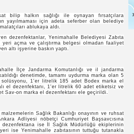
3
t bilip halkın sağlığı ile oynayan fırsatçılara
nın yayılmaması için adeta seferber olan belediye
imalatçıları ablukaya aldı.
ren dezenfektanlar, Yenimahalle Belediyesi Zabıta
 yeri açma ve çalıştırma belgesi olmadan faaliyet
en altı işyerine baskın yaptı.
ahalle İlçe Jandarma Komutanlığı ve il jandarma
katıldığı denetimde, tamamı uydurma marka olan 5
 solüsyonu, 1’er litrelik 185 adet Bodex marka el
ı el dezenfektanı, 1’er litrelik 60 adet etiketsiz ve
et Sav-on marka el dezenfektanı ele geçirildi.
 malzemelerin Sağlık Bakanlığı onayının ve ruhsat
Ankara Adliyesi nöbetçi Cumhuriyet Başsavcısına
tı dezenfektana ise İl Sağlık Müdürlüğü ekiplerinin
yeri ise Yenimahalle zabıtasının tuttuğu tutanakla