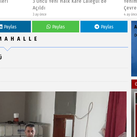
Yeni Halk Kafe Lalegül’de
Yenimahalle Belediyesi’nde
Çevreci Çiçek Üretim Modeli
4 ay önce
Paylas
Paylas
Paylas
0
MAHALLE
Ü