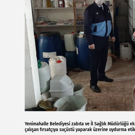
Yenimahalle Belediyesi zabıta ve İl Sağlık Müdürlüğü e
çalışan fırsatçıya suçüstü yaparak üzerine uydurma etik