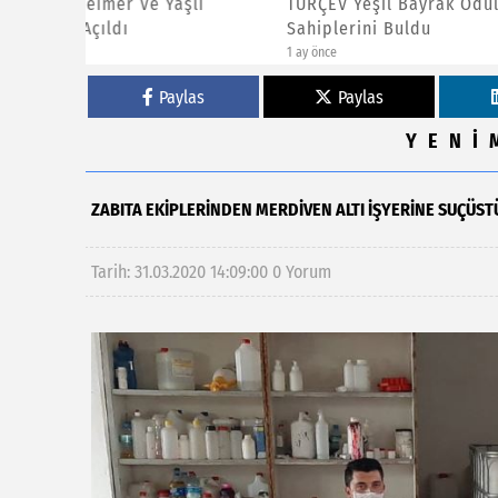
şlı
TÜRÇEV Yeşil Bayrak Ödülleri
3’üncü 
Sahiplerini Buldu
Açıldı
1 ay önce
3 ay önce
Paylas
Paylas
YENİ
ZABITA EKIPLERINDEN MERDIVEN ALTI IŞYERINE SUÇÜST
Tarih: 31.03.2020 14:09:00
0 Yorum