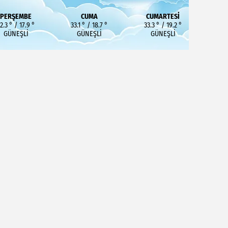
PERŞEMBE
CUMA
CUMARTESI
2.3 ° / 17.9 °
33.1 ° / 18.7 °
33.3 ° / 19.2 °
GÜNEŞLI
GÜNEŞLI
GÜNEŞLI