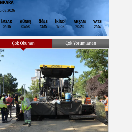
ANKARA
6.08.2026
İMSAK
GÜNEŞ
ÖĞLE
İKİNDİ
AKŞAM
YATSI
04:16
05:58
13:15
17:08
20:23
21:57
Çok Okunan
Çok Yorumlanan