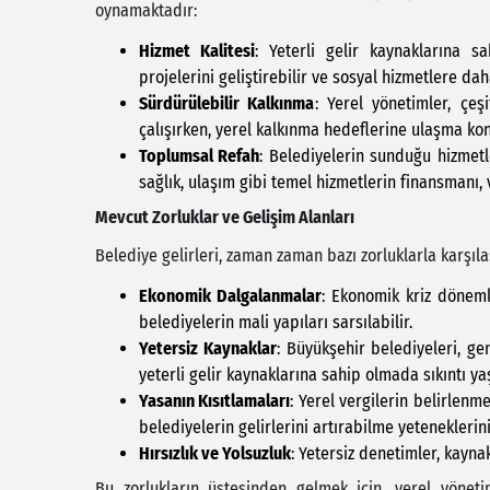
oynamaktadır:
Hizmet Kalitesi
: Yeterli gelir kaynaklarına sa
projelerini geliştirebilir ve sosyal hizmetlere dah
Sürdürülebilir Kalkınma
: Yerel yönetimler, çeşi
çalışırken, yerel kalkınma hedeflerine ulaşma ko
Toplumsal Refah
: Belediyelerin sunduğu hizmetle
sağlık, ulaşım gibi temel hizmetlerin finansmanı, 
Mevcut Zorluklar ve Gelişim Alanları
Belediye gelirleri, zaman zaman bazı zorluklarla karşılaş
Ekonomik Dalgalanmalar
: Ekonomik kriz döneml
belediyelerin mali yapıları sarsılabilir.
Yetersiz Kaynaklar
: Büyükşehir belediyeleri, gen
yeterli gelir kaynaklarına sahip olmada sıkıntı yaş
Yasanın Kısıtlamaları
: Yerel vergilerin belirlenm
belediyelerin gelirlerini artırabilme yeteneklerini 
Hırsızlık ve Yolsuzluk
: Yetersiz denetimler, kaynak
Bu zorlukların üstesinden gelmek için, yerel yönetim