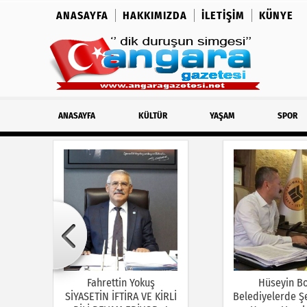
ANASAYFA
HAKKIMIZDA
İLETIŞIM
KÜNYE
ANASAYFA
KÜLTÜR
YAŞAM
SPOR
Fahrettin Yokuş
Hüseyin B
SİYASETİN İFTİRA VE KİRLİ
Belediyelerde Şe