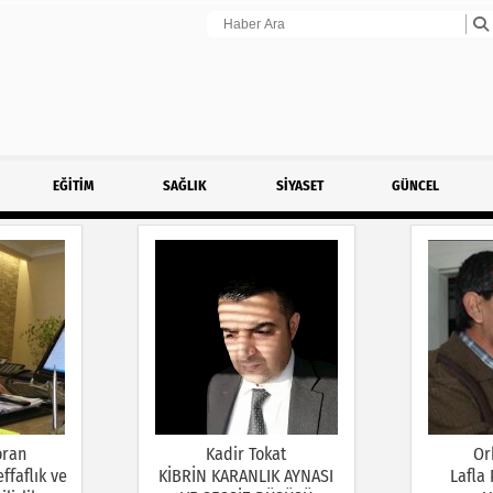
EĞİTİM
SAĞLIK
SİYASET
GÜNCEL
oran
Kadir Tokat
Or
ffaflık ve
KİBRİN KARANLIK AYNASI
Lafla