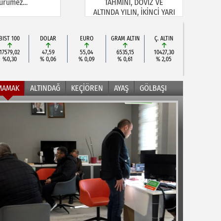
ürümez…
TAHMİNİ, DÖVİZ VE
ALTINDA YILIN, İKİNCİ YARI
BEKLENTİSİ!
BIST 100
DOLAR
EURO
GRAM ALTIN
Ç. ALTIN
17579,02
47,59
55,04
6535,15
10427,30
%0,30
% 0,06
% 0,09
% 0,61
% 2,05
MAMAK
ALTINDAĞ
KEÇİÖREN
AYAŞ
GÖLBAŞI