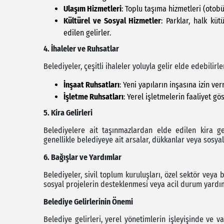
Ulaşım Hizmetleri
: Toplu taşıma hizmetleri (otobü
Kültürel ve Sosyal Hizmetler
: Parklar, halk küt
edilen gelirler.
4. İhaleler ve Ruhsatlar
Belediyeler, çeşitli ihaleler yoluyla gelir elde edebilirler
İnşaat Ruhsatları
: Yeni yapıların inşasına izin ver
İşletme Ruhsatları
: Yerel işletmelerin faaliyet gö
5. Kira Gelirleri
Belediyelere ait taşınmazlardan elde edilen kira ge
genellikle belediyeye ait arsalar, dükkanlar veya sosyal
6. Bağışlar ve Yardımlar
Belediyeler, sivil toplum kuruluşları, özel sektör veya 
sosyal projelerin desteklenmesi veya acil durum yardım
Belediye Gelirlerinin Önemi
Belediye gelirleri, yerel yönetimlerin işleyişinde ve v