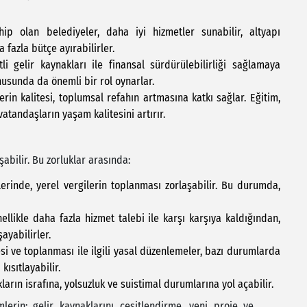
hip olan belediyeler, daha iyi hizmetler sunabilir, altyapı
a fazla bütçe ayırabilirler.
tli gelir kaynakları ile finansal sürdürülebilirliği sağlamaya
nusunda da önemli bir rol oynarlar.
rin kalitesi, toplumsal refahın artmasına katkı sağlar. Eğitim,
vatandaşların yaşam kalitesini artırır.
abilir. Bu zorluklar arasında:
erinde, yerel vergilerin toplanması zorlaşabilir. Bu durumda,
ellikle daha fazla hizmet talebi ile karşı karşıya kaldığından,
ayabilirler.
esi ve toplanması ile ilgili yasal düzenlemeler, bazı durumlarda
kısıtlayabilir.
ların israfına, yolsuzluk ve suistimal durumlarına yol açabilir.
lerin; gelir kaynaklarını çeşitlendirme, yeni proje ve