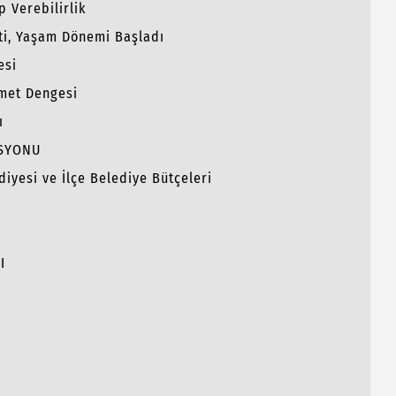
 Verebilirlik
ti, Yaşam Dönemi Başladı
esi
met Dengesi
ı
İSYONU
diyesi ve İlçe Belediye Bütçeleri
I