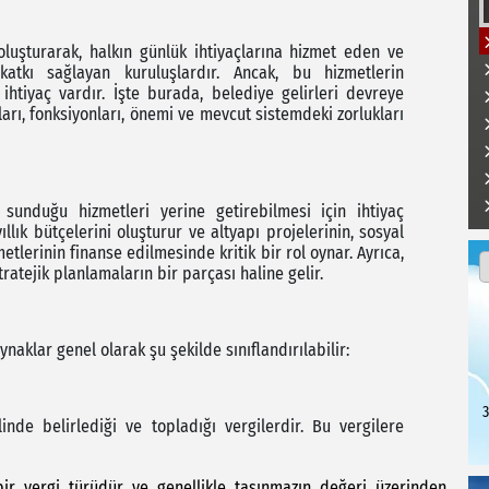
oluşturarak, halkın günlük ihtiyaçlarına hizmet eden ve
atkı sağlayan kuruluşlardır. Ancak, bu hizmetlerin
ihtiyaç vardır. İşte burada, belediye gelirleri devreye
arı, fonksiyonları, önemi ve mevcut sistemdeki zorlukları
n sunduğu hizmetleri yerine getirebilmesi için ihtiyaç
llık bütçelerini oluşturur ve altyapı projelerinin, sosyal
etlerinin finanse edilmesinde kritik bir rol oynar. Ayrıca,
ratejik planlamaların bir parçası haline gelir.
aynaklar genel olarak şu şekilde sınıflandırılabilir:
3
linde belirlediği ve topladığı vergilerdir. Bu vergilere
bir vergi türüdür ve genellikle taşınmazın değeri üzerinden