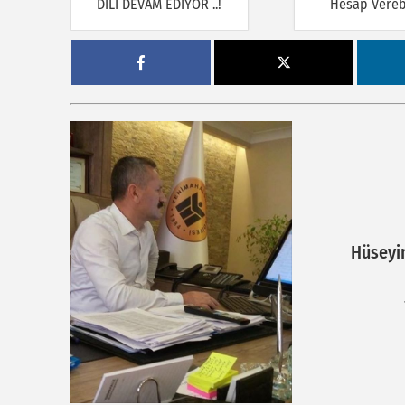
DİLİ DEVAM EDİYOR ..!
Hesap Verebi
Hüseyi