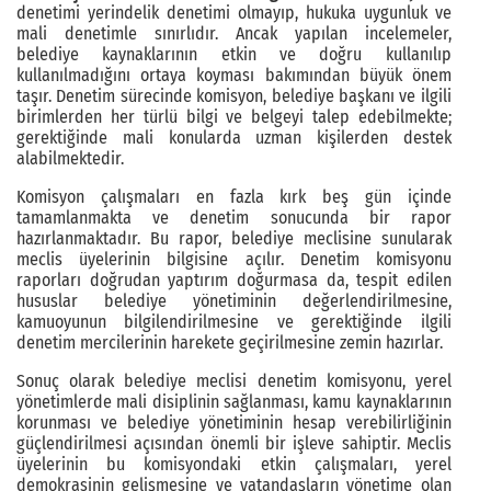
denetimi yerindelik denetimi olmayıp, hukuka uygunluk ve
mali denetimle sınırlıdır. Ancak yapılan incelemeler,
belediye kaynaklarının etkin ve doğru kullanılıp
kullanılmadığını ortaya koyması bakımından büyük önem
taşır. Denetim sürecinde komisyon, belediye başkanı ve ilgili
birimlerden her türlü bilgi ve belgeyi talep edebilmekte;
gerektiğinde mali konularda uzman kişilerden destek
alabilmektedir.
Komisyon çalışmaları en fazla kırk beş gün içinde
tamamlanmakta ve denetim sonucunda bir rapor
hazırlanmaktadır. Bu rapor, belediye meclisine sunularak
meclis üyelerinin bilgisine açılır. Denetim komisyonu
raporları doğrudan yaptırım doğurmasa da, tespit edilen
hususlar belediye yönetiminin değerlendirilmesine,
kamuoyunun bilgilendirilmesine ve gerektiğinde ilgili
denetim mercilerinin harekete geçirilmesine zemin hazırlar.
Sonuç olarak belediye meclisi denetim komisyonu, yerel
yönetimlerde mali disiplinin sağlanması, kamu kaynaklarının
korunması ve belediye yönetiminin hesap verebilirliğinin
güçlendirilmesi açısından önemli bir işleve sahiptir. Meclis
üyelerinin bu komisyondaki etkin çalışmaları, yerel
demokrasinin gelişmesine ve vatandaşların yönetime olan