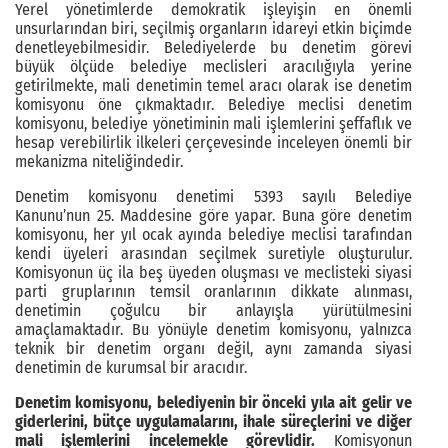
Yerel yönetimlerde demokratik işleyişin en önemli
unsurlarından biri, seçilmiş organların idareyi etkin biçimde
denetleyebilmesidir. Belediyelerde bu denetim görevi
büyük ölçüde belediye meclisleri aracılığıyla yerine
getirilmekte, mali denetimin temel aracı olarak ise denetim
komisyonu öne çıkmaktadır. Belediye meclisi denetim
komisyonu, belediye yönetiminin mali işlemlerini şeffaflık ve
hesap verebilirlik ilkeleri çerçevesinde inceleyen önemli bir
mekanizma niteliğindedir.
Denetim komisyonu denetimi 5393 sayılı Belediye
Kanunu’nun 25. Maddesine göre yapar. Buna göre denetim
komisyonu, her yıl ocak ayında belediye meclisi tarafından
kendi üyeleri arasından seçilmek suretiyle oluşturulur.
Komisyonun üç ila beş üyeden oluşması ve meclisteki siyasi
parti gruplarının temsil oranlarının dikkate alınması,
denetimin çoğulcu bir anlayışla yürütülmesini
amaçlamaktadır. Bu yönüyle denetim komisyonu, yalnızca
teknik bir denetim organı değil, aynı zamanda siyasi
denetimin de kurumsal bir aracıdır.
Denetim komisyonu, belediyenin bir önceki yıla ait gelir ve
giderlerini, bütçe uygulamalarını, ihale süreçlerini ve diğer
mali işlemlerini incelemekle görevlidir.
Komisyonun