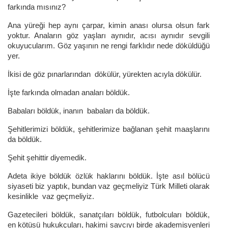
farkında mısınız?
Ana yüreği hep aynı çarpar, kimin anası olursa olsun fark
yoktur. Anaların göz yaşları aynıdır, acısı aynıdır sevgili
okuyucularım. Göz yaşının ne rengi farklıdır nede döküldüğü
yer.
İkisi de göz pınarlarından dökülür, yürekten acıyla dökülür.
İşte farkında olmadan anaları böldük.
Babaları böldük, inanın babaları da böldük.
Şehitlerimizi böldük, şehitlerimize bağlanan şehit maaşlarını
da böldük.
Şehit şehittir diyemedik.
Adeta ikiye böldük özlük haklarını böldük. İşte asıl bölücü
siyaseti biz yaptık, bundan vaz geçmeliyiz Türk Milleti olarak
kesinlikle vaz geçmeliyiz.
Gazetecileri böldük, sanatçıları böldük, futbolcuları böldük,
en kötüsü hukukçuları, hakimi savcıyı birde akademisyenleri