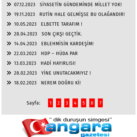
TEŞEKKÜRLER FENER BAHÇE!
07.12.2023
SİYASETİN GÜNDEMİNDE MİLLET YOK!
19.11.2023
RUTİN HALE GELMİŞSE BU OLAĞANDIR!
10.05.2023
ELBETTE TARAFIM !
28.04.2023
SON ÇIKŞI GEÇTİK.
14.04.2023
EBLEHMİSİN KARDEŞİM!
22.03.2023
HDP – HÜDA PAR
13.03.2023
HADİ HAYIRLISI!
28.02.2023
YİNE UNUTACAKMIYIZ !
18.02.2023
NEREM DOĞRU Kİ!
Sayfa:
1
2
3
4
5
6
7