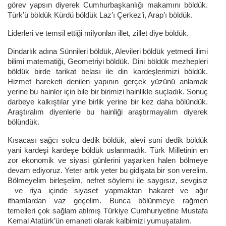
görev yapsın diyerek Cumhurbaşkanlığı makamını böldük.
Türk’ü böldük Kürdü böldük Laz’ı Çerkez’i, Arap’ı böldük.
Liderleri ve temsil ettiği milyonları illet, zillet diye böldük.
Dindarlık adına Sünnileri böldük, Alevileri böldük yetmedi ilimi
bilimi matematiği, Geometriyi böldük. Dini böldük mezhepleri
böldük birde tarikat belası ile din kardeşlerimizi böldük.
Hizmet hareketi denilen yapının gerçek yüzünü anlamak
yerine bu hainler için bile bir birimizi hainlikle suçladık. Sonuç
darbeye kalkıştılar yine birlik yerine bir kez daha bölündük.
Araştıralım diyenlerle bu hainliği araştırmayalım diyerek
bölündük.
Kısacası sağcı solcu dedik böldük, alevi suni dedik böldük
yani kardeşi kardeşe böldük uslanmadık. Türk Milletinin en
zor ekonomik ve siyasi günlerini yaşarken halen bölmeye
devam ediyoruz. Yeter artık yeter bu gidişata bir son verelim.
Bölmeyelim birleşelim, nefret söylemi ile saygısız, sevgisiz
ve riya içinde siyaset yapmaktan hakaret ve ağır
ithamlardan vaz geçelim. Bunca bölünmeye rağmen
temelleri çok sağlam atılmış Türkiye Cumhuriyetine Mustafa
Kemal Atatürk’ün emaneti olarak kalbimizi yumuşatalım.