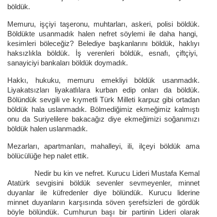
böldük.
Memuru, işçiyi taşeronu, muhtarları, askeri, polisi böldük.
Böldükte usanmadık halen nefret söylemi ile daha hangi,
kesimleri böleceğiz? Belediye başkanlarını böldük, haklıyı
haksızlıkla böldük. İş verenleri böldük, esnafı, çiftçiyi,
sanayiciyi bankaları böldük doymadık.
Hakkı, hukuku, memuru emekliyi böldük usanmadık.
Liyakatsızları liyakatlılara kurban edip onları da böldük.
Bölündük sevgili ve kıymetli Türk Milleti karpuz gibi ortadan
böldük hala uslanmadık. Bölmediğimiz ekmeğimiz kalmıştı
onu da Suriyelilere bakacağız diye ekmeğimizi soğanımızı
böldük halen uslanmadık.
Mezarları, apartmanları, mahalleyi, ili, ilçeyi böldük ama
bölücülüğe hep nalet ettik.
Nedir bu kin ve nefret. Kurucu Lideri Mustafa Kemal
Atatürk sevgisini böldük sevenler sevmeyenler, minnet
duyanlar ile küfredenler diye bölündük. Kurucu liderine
minnet duyanların karşısında söven şerefsizleri de gördük
böyle bölündük. Cumhurun başı bir partinin Lideri olarak