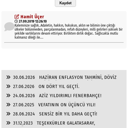
Kaydet
Hamit Üçer
27.09.2019 12:26:10
Kaleminize sağlık..Adaletin, hakkın, hukukun, aklın ve bilimin öne çıktığı
ülkeler bölünmeden, parçalanmadan, refah düzeyleri, milli gelirleri yüksek bir
şekilde varlıklarını devam ettiriyor. Birlikten dirlik doğar.. Sağlıcakla mutlu
kalmanız dileği ile....
30.06.2026
HAZİRAN ENFLASYON TAHMİNİ, DÖVİZ
VE ALTINDA YILIN, İKİNCİ YARI BEKLENTİSİ!
27.06.2026
ON DÖRT YIL GEÇTİ.
24.06.2026
AZİZ YILDIRIMLI FENERBAHÇE!
27.06.2025
VEFATININ ON ÜÇÜNCÜ YILI!
28.06.2024
SENSİZ BİR YIL DAHA GEÇTİ!
31.12.2023
TEŞEKKÜRLER GALATASARAY,