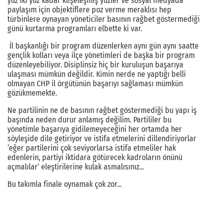
yüz iki yüz kadar klişeleşmiş yüzler ve sosyal medyada
paylaşım için objektiflere poz verme meraklısı hep
türbinlere oynayan yöneticiler basının rağbet göstermediği
günü kurtarma programları elbette ki var.
İl başkanlığı bir program düzenlerken aynı gün aynı saatte
gençlik kolları veya ilçe yönetimleri de başka bir program
düzenleyebiliyor. Disiplinsiz hiç bir kuruluşun başarıya
ulaşması mümkün değildir. Kimin nerde ne yaptığı belli
olmayan CHP il örgütünün başarıyı sağlaması mümkün
gözükmemekte.
Ne partilinin ne de basının rağbet göstermediği bu yapı iş
başında neden durur anlamış değilim. Partililer bu
yönetimle başarıya gidilemeyeceğini her ortamda her
söyleşide dile getiriyor ve istifa etmelerini dillendiriyorlar
‘eğer partilerini çok seviyorlarsa istifa etmeliler hak
edenlerin, partiyi iktidara götürecek kadroların önünü
açmalılar’ eleştirilerine kulak asmalısınız...
Bu takımla finale oynamak çok zor...