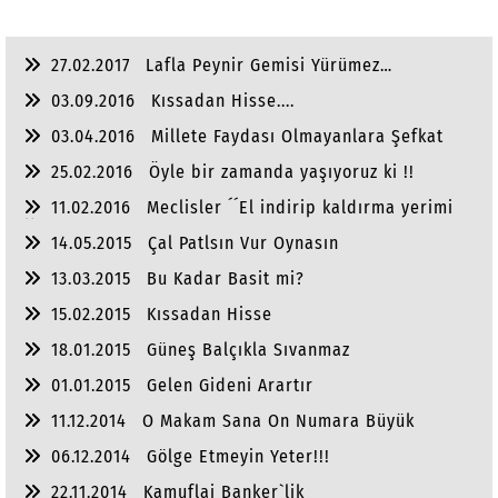
27.02.2017
Lafla Peynir Gemisi Yürümez…
03.09.2016
Kıssadan Hisse....
03.04.2016
Millete Faydası Olmayanlara Şefkat
Gösterme
25.02.2016
Öyle bir zamanda yaşıyoruz ki !!
11.02.2016
Meclisler ´´El indirip kaldırma yerimi
´´?
14.05.2015
Çal Patlsın Vur Oynasın
13.03.2015
Bu Kadar Basit mi?
15.02.2015
Kıssadan Hisse
18.01.2015
Güneş Balçıkla Sıvanmaz
01.01.2015
Gelen Gideni Arartır
11.12.2014
O Makam Sana On Numara Büyük
06.12.2014
Gölge Etmeyin Yeter!!!
22.11.2014
Kamuflaj Banker`lik