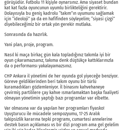
görüşüdür. Futbolu 11 kişiyle oynarsınız. Ama siyaset bundan
kat kat fazla oyuncunun uyumlu birlikteliğini gerektirir.
Dolayısıyla bu geniş kadrolu “takım”ın uyumunu sağlamak
için “ideoloji” ya da en hafifinden söyleyelim; “siyasi çizgi”
diyebileceğimiz bir ortak yön gerekir mutlaka.
Sonrasında da hazırlık.
Yani plan, proje, program.
Nasıl ki maça birkaç gün kala topladığınız takımla iyi bir
oyun çıkaramazsanız, takıma denk düştükçe kattıklarınızla
da o performansı yakalayamazsınız.
CHP Ankara il yönetimi de her oyunda gol yiyeceğe benziyor.
Göreve geldiklerinden beri takım oyunu bir türlü
kuramadıkları gözlemleniyor. İl binasını kahvehaneye
çevirmiş partililere çay kahve ısmarlamaktan başka faaliyeti
olmayan yönetimin yaptığı bazı programlar var elbette.
Var olmasına var da yapılan her programları fiyasko!
Uyuşturucu ile mücadele sempozyumu, 17-25 Aralık
takipsizlik kararına tepki programı, cumartesi annelerine
destek basın açıklaması vs bir dizi program ama gel gelelim