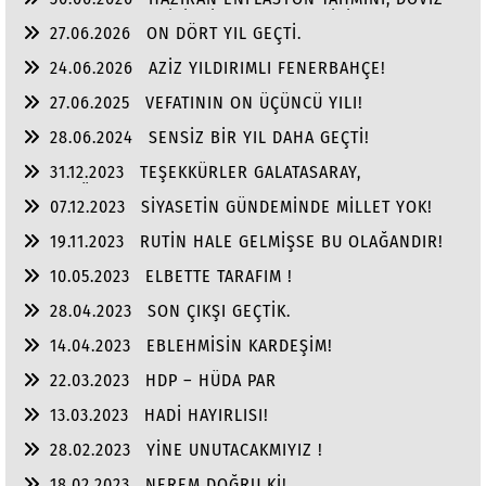
VE ALTINDA YILIN, İKİNCİ YARI BEKLENTİSİ!
27.06.2026
ON DÖRT YIL GEÇTİ.
24.06.2026
AZİZ YILDIRIMLI FENERBAHÇE!
27.06.2025
VEFATININ ON ÜÇÜNCÜ YILI!
28.06.2024
SENSİZ BİR YIL DAHA GEÇTİ!
31.12.2023
TEŞEKKÜRLER GALATASARAY,
TEŞEKKÜRLER FENER BAHÇE!
07.12.2023
SİYASETİN GÜNDEMİNDE MİLLET YOK!
19.11.2023
RUTİN HALE GELMİŞSE BU OLAĞANDIR!
10.05.2023
ELBETTE TARAFIM !
28.04.2023
SON ÇIKŞI GEÇTİK.
14.04.2023
EBLEHMİSİN KARDEŞİM!
22.03.2023
HDP – HÜDA PAR
13.03.2023
HADİ HAYIRLISI!
28.02.2023
YİNE UNUTACAKMIYIZ !
18.02.2023
NEREM DOĞRU Kİ!