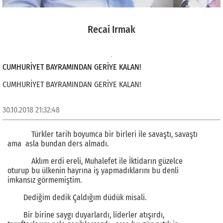
Recai Irmak
CUMHURİYET BAYRAMINDAN GERİYE KALAN!
CUMHURİYET BAYRAMINDAN GERİYE KALAN!
30.10.2018 21:32:48
Türkler tarih boyumca bir birleri ile savaştı, savaştı
ama asla bundan ders almadı.
Aklım erdi ereli, Muhalefet ile İktidarın güzelce
oturup bu ülkenin hayrına iş yapmadıklarını bu denli
imkansız görmemiştim.
Dediğim dedik Çaldığım düdük misali.
Bir birine saygı duyarlardı, liderler atışırdı,