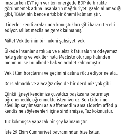
imzalarken EYT için verilen önergede BDP ile birlikte
görünmemek adına insanların mağduriyeti gaale alınmadığı
gibi, TBMM nin bence artık bir önemi kalmamıştır.
Liderler kendi aralarında konuştukları gibi kararı tecelli
ediyor. Millet meclisine gerek kalmamış.
Millet Vekillerinin bir hükmi şahsiyeti yok.
Ülkede insanlar artık Su ve Elektrik faturalarını ödeyemez
hale gelmiş ve vekiller hala Mecliste oturuup halinden
memnun ise bu ülkede hak ve adalet kalmamıştır.
Vekil tüm borçlarını ve geçimini aslına rücu ediyor ne ala..
Ders almadık ve alacağız diye de bir derdimiz yok gibi.
Çünkü İğneyi kendimize çuvaldızı başkasına batırmayı
öğrenemedik, öğrenmekte istemiyoruz. Ben Liderime
sövülüp sayılmasını asla affetmedim ama Liderim affedip
kendisine söylenenleri içine sindirmişse, Tuz kokmuştur.
Tuz kokmuşsa yapacak bir şey kalmamıştır.
İşte 29 Ekim Cumhuriyet bayramından bize kalan,