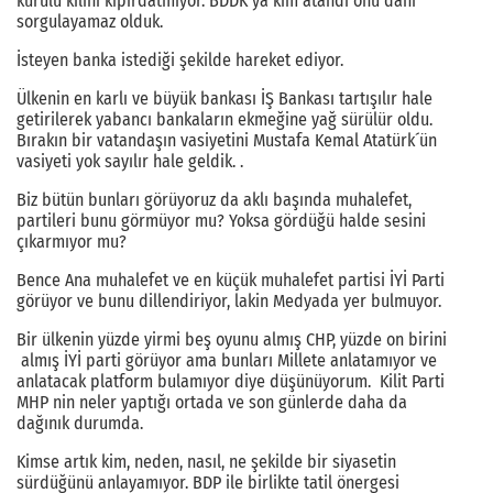
kurulu kılını kıpırdatmıyor. BDDK ya kim atandı onu dahi
sorgulayamaz olduk.
İsteyen banka istediği şekilde hareket ediyor.
Ülkenin en karlı ve büyük bankası İŞ Bankası tartışılır hale
getirilerek yabancı bankaların ekmeğine yağ sürülür oldu.
Bırakın bir vatandaşın vasiyetini Mustafa Kemal Atatürk´ün
vasiyeti yok sayılır hale geldik. .
Biz bütün bunları görüyoruz da aklı başında muhalefet,
partileri bunu görmüyor mu? Yoksa gördüğü halde sesini
çıkarmıyor mu?
Bence Ana muhalefet ve en küçük muhalefet partisi İYİ Parti
görüyor ve bunu dillendiriyor, lakin Medyada yer bulmuyor.
Bir ülkenin yüzde yirmi beş oyunu almış CHP, yüzde on birini
almış İYİ parti görüyor ama bunları Millete anlatamıyor ve
anlatacak platform bulamıyor diye düşünüyorum. Kilit Parti
MHP nin neler yaptığı ortada ve son günlerde daha da
dağınık durumda.
Kimse artık kim, neden, nasıl, ne şekilde bir siyasetin
sürdüğünü anlayamıyor. BDP ile birlikte tatil önergesi