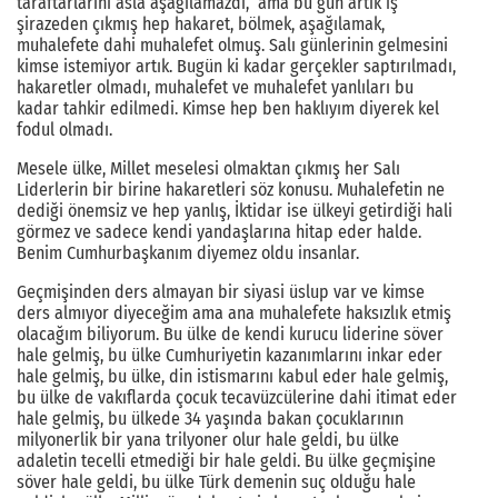
taraftarlarını asla aşağılamazdı, ama bu gün artık iş
şirazeden çıkmış hep hakaret, bölmek, aşağılamak,
muhalefete dahi muhalefet olmuş. Salı günlerinin gelmesini
kimse istemiyor artık. Bugün ki kadar gerçekler saptırılmadı,
hakaretler olmadı, muhalefet ve muhalefet yanlıları bu
kadar tahkir edilmedi. Kimse hep ben haklıyım diyerek kel
fodul olmadı.
Mesele ülke, Millet meselesi olmaktan çıkmış her Salı
Liderlerin bir birine hakaretleri söz konusu. Muhalefetin ne
dediği önemsiz ve hep yanlış, İktidar ise ülkeyi getirdiği hali
görmez ve sadece kendi yandaşlarına hitap eder halde.
Benim Cumhurbaşkanım diyemez oldu insanlar.
Geçmişinden ders almayan bir siyasi üslup var ve kimse
ders almıyor diyeceğim ama ana muhalefete haksızlık etmiş
olacağım biliyorum. Bu ülke de kendi kurucu liderine söver
hale gelmiş, bu ülke Cumhuriyetin kazanımlarını inkar eder
hale gelmiş, bu ülke, din istismarını kabul eder hale gelmiş,
bu ülke de vakıflarda çocuk tecavüzcülerine dahi itimat eder
hale gelmiş, bu ülkede 34 yaşında bakan çocuklarının
milyonerlik bir yana trilyoner olur hale geldi, bu ülke
adaletin tecelli etmediği bir hale geldi. Bu ülke geçmişine
söver hale geldi, bu ülke Türk demenin suç olduğu hale