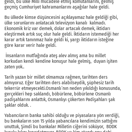
geldi, bu ülke Milli mücadele etmiş komutanlarını, gelmiş
geçmiş Cumhuriyet kahramanlarını aşağılar hale geldi.
Bu ülkede kimse düşüncesini açıklayamaz hale geldiği gibi,
ülke sorunlarını anlatacak televizyon kanalı kalmadı.
Ekonomik kriz var demek, dolar artacak demek, iktidarı
eleştirmek artık suç olur hale geldi. İktidarın istemediği her
karar artık tanınmaz hale geldi ki, yargı iktidarın isteğine
göre karar verir hale geldi.
İnsanların mutfağında ateş alev almış ama bu millet
korkudan kendi kendine konuşur hale gelmiş, duyan işiten
zaten yok..
Tarih yazan bir millet olmamıza rağmen, tarihten ders
almıyoruz. Eğer tarihten ders alabilseydik, şüphesiz tarih
tekerrür etmeyecekti.Osmanlı´nın neden yıkıldığı konusunda,
gerçekleri hep saklandı, böbürlene, böbürlene Osmanlı
padişahlarını anlattık, Osmanlıyı çökerten Padişahları şak
şaklar olduk. .
Yabancıların banka sahibi olduğu ve piyasalara yön verdiği,
bu bankaların son 15 yılda yabancılara kendimizin sattığını
unuttuk, Şimdi bu bankalar Milletin ciğerini söküyor, BDDK