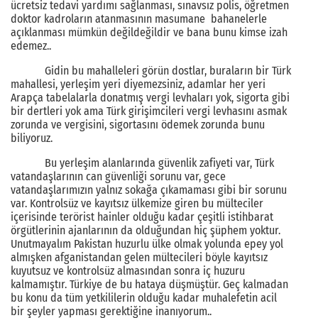
ücretsiz tedavi yardımı sağlanması, sınavsız polis, öğretmen
doktor kadroların atanmasının masumane bahanelerle
açıklanması mümkün değildeğildir ve bana bunu kimse izah
edemez..
Gidin bu mahalleleri görün dostlar, buraların bir Türk
mahallesi, yerleşim yeri diyemezsiniz, adamlar her yeri
Arapça tabelalarla donatmış vergi levhaları yok, sigorta gibi
bir dertleri yok ama Türk girişimcileri vergi levhasını asmak
zorunda ve vergisini, sigortasını ödemek zorunda bunu
biliyoruz.
Bu yerleşim alanlarında güvenlik zafiyeti var, Türk
vatandaşlarının can güvenliği sorunu var, gece
vatandaşlarımızın yalnız sokağa çıkamaması gibi bir sorunu
var. Kontrolsüz ve kayıtsız ülkemize giren bu mülteciler
içerisinde terörist hainler olduğu kadar çeşitli istihbarat
örgütlerinin ajanlarının da olduğundan hiç şüphem yoktur.
Unutmayalım Pakistan huzurlu ülke olmak yolunda epey yol
almışken afganistandan gelen mültecileri böyle kayıtsız
kuyutsuz ve kontrolsüz almasından sonra iç huzuru
kalmamıştır. Türkiye de bu hataya düşmüştür. Geç kalmadan
bu konu da tüm yetkililerin olduğu kadar muhalefetin acil
bir şeyler yapması gerektiğine inanıyorum..