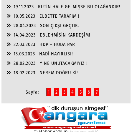
19.11.2023
RUTİN HALE GELMİŞSE BU OLAĞANDIR!
10.05.2023
ELBETTE TARAFIM !
28.04.2023
SON ÇIKŞI GEÇTİK.
14.04.2023
EBLEHMİSİN KARDEŞİM!
22.03.2023
HDP – HÜDA PAR
13.03.2023
HADİ HAYIRLISI!
28.02.2023
YİNE UNUTACAKMIYIZ !
18.02.2023
NEREM DOĞRU Kİ!
Sayfa:
1
2
3
4
5
6
7
© Haber yazılımı