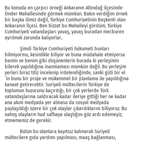
Bu konuda en çarpıcı örneği Ankaranın Altındağ ilçesinde
Önder Mahallesinde görmek mümkün. Bakın verdiğim örnek
bir başka ilimiz değil, Türkiye Cumhuriyetinin Başkenti olan
Ankaranın İlçesi. Ben bizzat bu Mahalleyi gördüm, Türkiye
Cumhuriyeti vatandaşları yavaş, yavaş buradan mecburen
ayrılmak zorunda kalıyorlar..
Şimdi Türkiye Cumhuriyeti hükumeti bunları
bilmiyormu, kesinlikle biliyor ve buna müdahale etmiyorsa
benim ve benim gibi düşünenlerin burada ki yerleşimin
bilerek yapıldığına inanmaması mümkün değil. Bu yerleşim
yerleri biraz titiz incelenip irdelendiğinde, sanki gizli bir el
´in bunu bir proje ve mükemmel bir planlama ile yapıldığına
kanaat getirecektir. Suriyeli mültecilerin Türkiye de
toplumun huzurunu kaçırdığı, bir çok yerlerde Türk
vatandaşlarına saldıracak kadar ileriye gittiği her ne kadar
ana akım medyada yer almasa da sosyal medyada
paylaşıldığı üzere bir çok olaylar çıkardıklarını biliyoruz. Bu
nahoş olayların had safhaya ulaştığını göz ardı edemeyiz,
etmememiz de gerekir.
Bütün bu olanlara kayıtsız kalınarak Suriyeli
mültecilere gıda yardımı yapılması, maaş bağlanması,