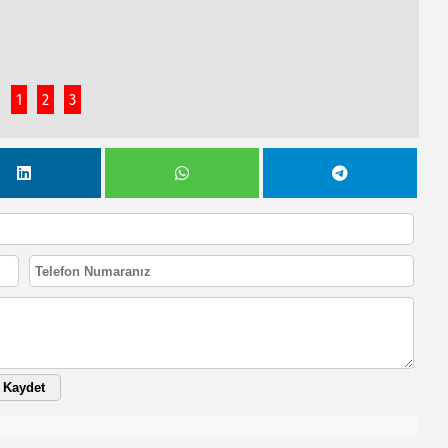
!
1
2
3
Kaydet