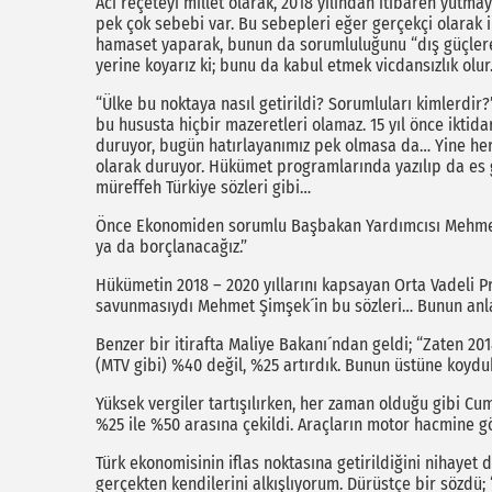
Acı reçeteyi millet olarak, 2018 yılından itibaren yutm
pek çok sebebi var. Bu sebepleri eğer gerçekçi olarak 
hamaset yaparak, bunun da sorumluluğunu “dış güçlere”
yerine koyarız ki; bunu da kabul etmek vicdansızlık olur
“Ülke bu noktaya nasıl getirildi? Sorumluları kimlerdir?
bu hususta hiçbir mazeretleri olamaz. 15 yıl önce iktida
duruyor, bugün hatırlayanımız pek olmasa da… Yine her
olarak duruyor. Hükümet programlarında yazılıp da es g
müreffeh Türkiye sözleri gibi…
Önce Ekonomiden sorumlu Başbakan Yardımcısı Mehmet Şi
ya da borçlanacağız.”
Hükümetin 2018 – 2020 yıllarını kapsayan Orta Vadeli Pr
savunmasıydı Mehmet Şimşek´in bu sözleri… Bunun anlamı 
Benzer bir itirafta Maliye Bakanı´ndan geldi; “Zaten 2018
(MTV gibi) %40 değil, %25 artırdık. Bunun üstüne koydu
Yüksek vergiler tartışılırken, her zaman olduğu gibi C
%25 ile %50 arasına çekildi. Araçların motor hacmine g
Türk ekonomisinin iflas noktasına getirildiğini nihayet dü
gerçekten kendilerini alkışlıyorum. Dürüstçe bir sözdü