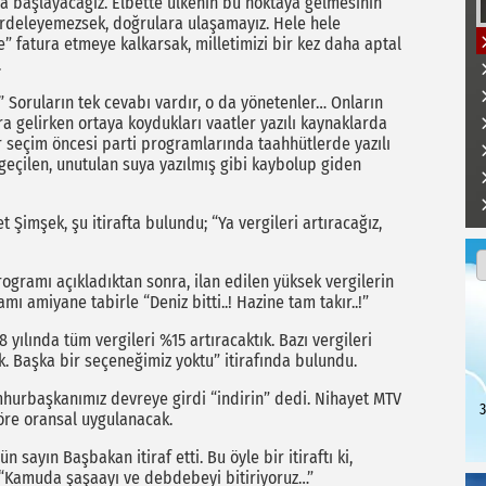
aya başlayacağız. Elbette ülkenin bu noktaya gelmesinin
irdeleyemezsek, doğrulara ulaşamayız. Hele hele
 fatura etmeye kalkarsak, milletimizi bir kez daha aptal
.
” Soruların tek cevabı vardır, o da yönetenler… Onların
ra gelirken ortaya koydukları vaatler yazılı kaynaklarda
 seçim öncesi parti programlarında taahhütlerde yazılı
eçilen, unutulan suya yazılmış gibi kaybolup giden
mşek, şu itirafta bulundu; “Ya vergileri artıracağız,
ogramı açıkladıktan sonra, ilan edilen yüksek vergilerin
amiyane tabirle “Deniz bitti..! Hazine tam takır..!”
 yılında tüm vergileri %15 artıracaktık. Bazı vergileri
k. Başka bir seçeneğimiz yoktu” itirafında bulundu.
umhurbaşkanımız devreye girdi “indirin” dedi. Nihayet MTV
3
öre oransal uygulanacak.
n sayın Başbakan itiraf etti. Bu öyle bir itiraftı ki,
; “Kamuda şaşaayı ve debdebeyi bitiriyoruz…”