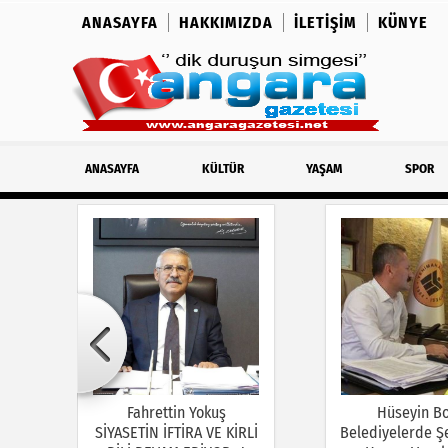
ANASAYFA
HAKKIMIZDA
İLETIŞIM
KÜNYE
ANASAYFA
KÜLTÜR
YAŞAM
SPOR
Fahrettin Yokuş
Hüseyin B
SİYASETİN İFTİRA VE KİRLİ
Belediyelerde Şe