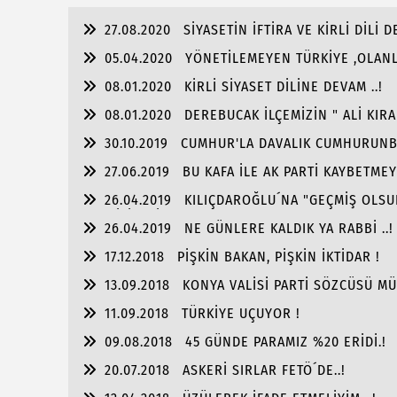
27.08.2020
SİYASETİN İFTİRA VE KİRLİ DİLİ D
05.04.2020
YÖNETİLEMEYEN TÜRKİYE ,OLANLA
08.01.2020
KİRLİ SİYASET DİLİNE DEVAM ..!
08.01.2020
DEREBUCAK İLÇEMİZİN " ALİ KIRA
30.10.2019
CUMHUR'LA DAVALIK CUMHURUNB
27.06.2019
BU KAFA İLE AK PARTİ KAYBETMEY
26.04.2019
KILIÇDAROĞLU´NA "GEÇMİŞ OLSUN
OLABİLİR Mİ ?
26.04.2019
NE GÜNLERE KALDIK YA RABBİ ..!
17.12.2018
PİŞKİN BAKAN, PİŞKİN İKTİDAR !
13.09.2018
KONYA VALİSİ PARTİ SÖZCÜSÜ MÜ
11.09.2018
TÜRKİYE UÇUYOR !
09.08.2018
45 GÜNDE PARAMIZ %20 ERİDİ.!
20.07.2018
ASKERİ SIRLAR FETÖ´DE..!