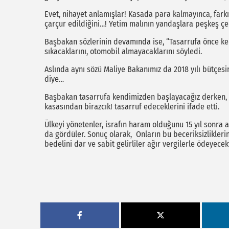
Evet, nihayet anlamışlar! Kasada para kalmayınca, farkı
çarçur edildiğini…! Yetim malının yandaşlara peşkeş çeki
Başbakan sözlerinin devamında ise, “Tasarrufa önce k
sıkacaklarını, otomobil almayacaklarını söyledi.
Aslında aynı sözü Maliye Bakanımız da 2018 yılı bütçesi
diye…
Başbakan tasarrufa kendimizden başlayacağız derken, 
kasasından birazcık! tasarruf edeceklerini ifade etti.
Ülkeyi yönetenler, israfın haram olduğunu 15 yıl sonra an
da gördüler. Sonuç olarak, Onların bu beceriksizliklerin
bedelini dar ve sabit gelirliler ağır vergilerle ödeyecekt