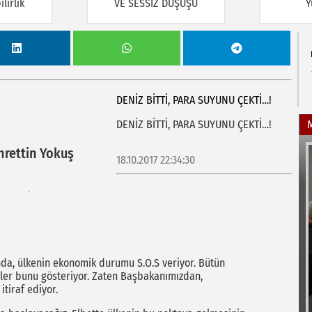
lirlik
VE SESSİZ DÜŞÜŞÜ
Y
DENİZ BİTTİ, PARA SUYUNU ÇEKTİ…!
DENİZ BİTTİ, PARA SUYUNU ÇEKTİ…!
hrettin Yokuş
18.10.2017 22:34:30
rında, ülkenin ekonomik durumu S.O.S veriyor. Bütün
irler bunu gösteriyor. Zaten Başbakanımızdan,
tiraf ediyor.