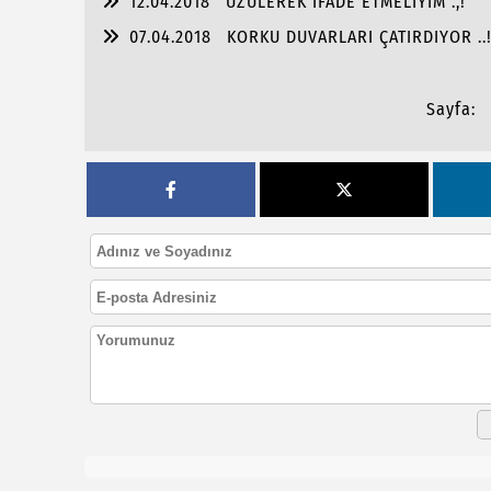
12.04.2018
ÜZÜLEREK İFADE ETMELİYİM .,!
07.04.2018
KORKU DUVARLARI ÇATIRDIYOR ..
Sayfa: