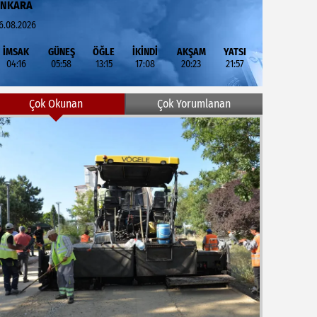
ANKARA
6.08.2026
İMSAK
GÜNEŞ
ÖĞLE
İKİNDİ
AKŞAM
YATSI
04:16
05:58
13:15
17:08
20:23
21:57
Çok Okunan
Çok Yorumlanan