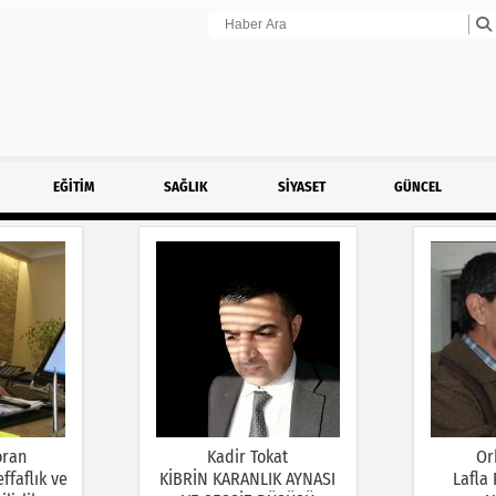
EĞİTİM
SAĞLIK
SİYASET
GÜNCEL
oran
Kadir Tokat
Or
ffaflık ve
KİBRİN KARANLIK AYNASI
Lafla