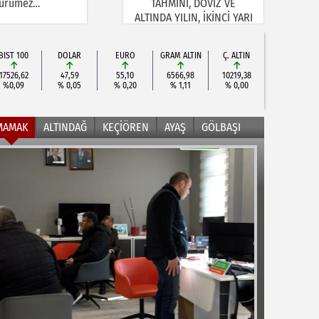
ürümez…
TAHMİNİ, DÖVİZ VE
ALTINDA YILIN, İKİNCİ YARI
BEKLENTİSİ!
BIST 100
DOLAR
EURO
GRAM ALTIN
Ç. ALTIN
17526,62
47,59
55,10
6566,98
10219,38
%0,09
% 0,05
% 0,20
% 1,11
% 0,00
MAMAK
ALTINDAĞ
KEÇİÖREN
AYAŞ
GÖLBAŞI