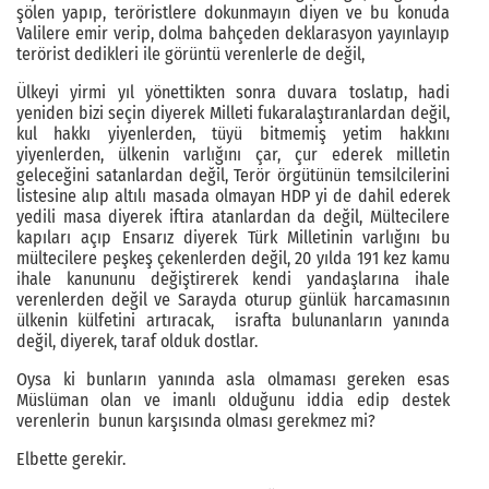
şölen yapıp, teröristlere dokunmayın diyen ve bu konuda
Valilere emir verip, dolma bahçeden deklarasyon yayınlayıp
terörist dedikleri ile görüntü verenlerle de değil,
Ülkeyi yirmi yıl yönettikten sonra duvara toslatıp, hadi
yeniden bizi seçin diyerek Milleti fukaralaştıranlardan değil,
kul hakkı yiyenlerden, tüyü bitmemiş yetim hakkını
yiyenlerden, ülkenin varlığını çar, çur ederek milletin
geleceğini satanlardan değil, Terör örgütünün temsilcilerini
listesine alıp altılı masada olmayan HDP yi de dahil ederek
yedili masa diyerek iftira atanlardan da değil, Mültecilere
kapıları açıp Ensarız diyerek Türk Milletinin varlığını bu
mültecilere peşkeş çekenlerden değil, 20 yılda 191 kez kamu
ihale kanununu değiştirerek kendi yandaşlarına ihale
verenlerden değil ve Sarayda oturup günlük harcamasının
ülkenin külfetini artıracak, israfta bulunanların yanında
değil, diyerek, taraf olduk dostlar.
Oysa ki bunların yanında asla olmaması gereken esas
Müslüman olan ve imanlı olduğunu iddia edip destek
verenlerin bunun karşısında olması gerekmez mi?
Elbette gerekir.