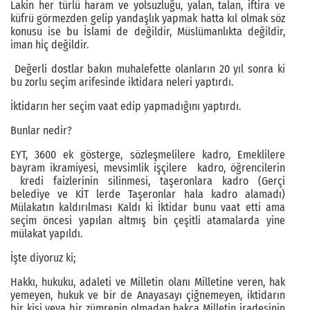
Lakin her türlü haram ve yolsuzluğu, yalan, talan, iftira ve
küfrü görmezden gelip yandaşlık yapmak hatta kıl olmak söz
konusu ise bu İslami de değildir, Müslümanlıkta değildir,
iman hiç değildir.
Değerli dostlar bakın muhalefette olanların 20 yıl sonra ki
bu zorlu seçim arifesinde iktidara neleri yaptırdı.
İktidarın her seçim vaat edip yapmadığını yaptırdı.
Bunlar nedir?
EYT, 3600 ek gösterge, sözleşmelilere kadro, Emeklilere
bayram ikramiyesi, mevsimlik işçilere kadro, öğrencilerin
kredi faizlerinin silinmesi, taşeronlara kadro (Gerçi
belediye ve KİT lerde Taşeronlar hala kadro alamadı)
Mülakatın kaldırılması Kaldı ki İktidar bunu vaat etti ama
seçim öncesi yapılan altmış bin çeşitli atamalarda yine
mülakat yapıldı.
İşte diyoruz ki;
Hakkı, hukuku, adaleti ve Milletin olanı Milletine veren, hak
yemeyen, hukuk ve bir de Anayasayı çiğnemeyen, iktidarın
bir kişi veya bir zümrenin olmadan hakça Milletin iradesinin