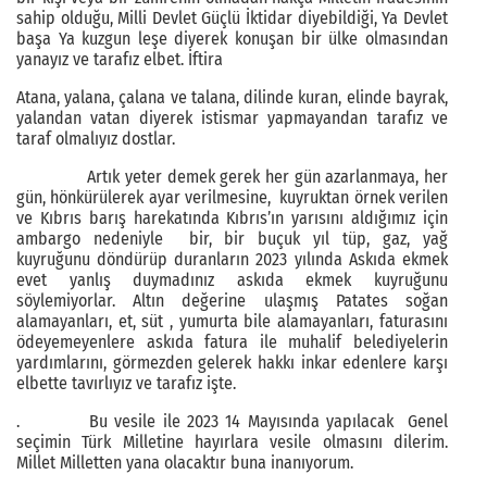
sahip olduğu, Milli Devlet Güçlü İktidar diyebildiği, Ya Devlet
başa Ya kuzgun leşe diyerek konuşan bir ülke olmasından
yanayız ve tarafız elbet. İftira
Atana, yalana, çalana ve talana, dilinde kuran, elinde bayrak,
yalandan vatan diyerek istismar yapmayandan tarafız ve
taraf olmalıyız dostlar.
Artık yeter demek gerek her gün azarlanmaya, her
gün, hönkürülerek ayar verilmesine, kuyruktan örnek verilen
ve Kıbrıs barış harekatında Kıbrıs’ın yarısını aldığımız için
ambargo nedeniyle bir, bir buçuk yıl tüp, gaz, yağ
kuyruğunu döndürüp duranların 2023 yılında Askıda ekmek
evet yanlış duymadınız askıda ekmek kuyruğunu
söylemiyorlar. Altın değerine ulaşmış Patates soğan
alamayanları, et, süt , yumurta bile alamayanları, faturasını
ödeyemeyenlere askıda fatura ile muhalif belediyelerin
yardımlarını, görmezden gelerek hakkı inkar edenlere karşı
elbette tavırlıyız ve tarafız işte.
. Bu vesile ile 2023 14 Mayısında yapılacak Genel
seçimin Türk Milletine hayırlara vesile olmasını dilerim.
Millet Milletten yana olacaktır buna inanıyorum.