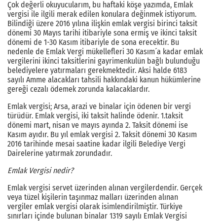
Çok değerli okuyucularım, bu haftaki köşe yazımda, Emlak
vergisi ile ilgili merak edilen konulara değinmek istiyorum.
Bilindiği üzere 2016 yılına ilişkin emlak vergisi birinci taksit
dönemi 30 Mayıs tarihi itibariyle sona ermiş ve ikinci taksit
dönemi de 1-30 Kasım itibariyle de sona erecektir. Bu
nedenle de Emlak Vergi mükellefleri 30 Kasım´a kadar emlak
vergilerini ikinci taksitlerini gayrimenkulün bağlı bulunduğu
belediyelere yatırmaları gerekmektedir. Aksi halde 6183
sayılı Amme alacakları tahsili hakkındaki kanun hükümlerine
gereği cezalı ödemek zorunda kalacaklardır.
Emlak vergisi; Arsa, arazi ve binalar için ödenen bir vergi
türüdür. Emlak vergisi, iki taksit halinde ödenir. 1.taksit
dönemi mart, nisan ve mayıs ayında 2. Taksit dönemi ise
Kasım ayıdır. Bu yıl emlak vergisi 2. Taksit dönemi 30 Kasım
2016 tarihinde mesai saatine kadar ilgili Belediye Vergi
Dairelerine yatırmak zorundadır.
Emlak Vergisi nedir?
Emlak vergisi servet üzerinden alınan vergilerdendir. Gerçek
veya tüzel kişilerin taşınmaz malları üzerinden alınan
vergiler emlak vergisi olarak isimlendirilmiştir. Türkiye
sınırları içinde bulunan binalar 1319 sayılı Emlak Vergisi