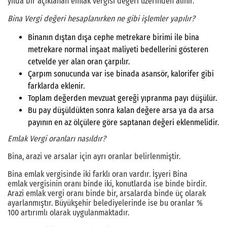
yılda bir açıklanan emlak vergisi değeri üzerinden alınır.
Bina Vergi değeri hesaplanırken ne gibi işlemler yapılır?
Binanın dıştan dışa cephe metrekare birimi ile bina
metrekare normal inşaat maliyeti bedellerini gösteren
cetvelde yer alan oran çarpılır.
Çarpım sonucunda var ise binada asansör, kalorifer gibi
farklarda eklenir.
Toplam değerden mevzuat gereği yıpranma payı düşülür.
Bu pay düşüldükten sonra kalan değere arsa ya da arsa
payının en az ölçülere göre saptanan değeri eklenmelidir.
Emlak Vergi oranları nasıldır?
Bina, arazi ve arsalar için ayrı oranlar belirlenmiştir.
Bina emlak vergisinde iki farklı oran vardır. İşyeri Bina
emlak vergisinin oranı binde iki, konutlarda ise binde birdir.
Arazi emlak vergi oranı binde bir, arsalarda binde üç olarak
ayarlanmıştır. Büyükşehir belediyelerinde ise bu oranlar %
100 artırımlı olarak uygulanmaktadır.