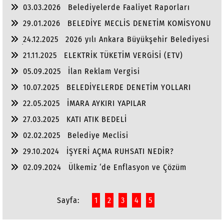
Dengesi
03.03.2026
Belediyelerde Faaliyet Raporları
29.01.2026
BELEDİYE MECLİS DENETİM KOMİSYONU
24.12.2025
2026 yılı Ankara Büyükşehir Belediyesi
ve İlçe Belediye Bütçeleri
21.11.2025
ELEKTRİK TÜKETİM VERGİSİ (ETV)
05.09.2025
İlan Reklam Vergisi
10.07.2025
BELEDİYELERDE DENETİM YOLLARI
22.05.2025
İMARA AYKIRI YAPILAR
27.03.2025
KATI ATIK BEDELİ
02.02.2025
Belediye Meclisi
29.10.2024
İŞYERİ AÇMA RUHSATI NEDİR?
02.09.2024
Ülkemiz ‘de Enflasyon ve Çözüm
Yolları
Sayfa:
1
2
3
4
5