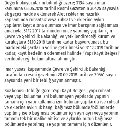
Değerli okuyucularım bilindiği üzere; 3194 sayılı imar
kanununa 03.05.2018 tarihli Resmi Gazetenin 30425 sayısıyla
ek geçici madde eklenerek Afet risklerine hazırlık
kapsamında ruhsatsız veya ruhsat ve eklerine aykırı
yapıların kayıt altına alınması ve imar barışının sağlanması
amacıyla, 31.12.2017 tarihinden önce yapılmış yapılar için
Çevre ve Şehircilik Bakanlığı ve yetkilendireceği kurum ve
kuruluşlara 31.10.2018 tarihine kadar başvurulması, bu
maddedeki şartların yerine getirilmesi ve 31.12.2018 tarihine
kadar, kayıt bedelinin ödenmesi halinde "Yapı Kayıt Belgesi"
verilebileceği hüküm altına alınmıştır.
İmar yasası kapsamında Çevre ve Şehircilik Bakanlığı
tarafından resmi gazetenin 20.09.2018 tarih ve 30541 sayılı
sayısında yeni bir tebliğ yayımlanmıştır.
Söz konusu tebliğe göre; Yapı Kayıt Belgesi; yapı ruhsatı
veya yapı kullanma izni bulunmayan yapılarda yapının
tamamı için yapı kullanma izni bulunan yapılarda ise ruhsat
ve eklerine aykırılık hangi bağımsız bölümde/bölümlerde
yapılmış ise o bağımsız bölümler için ayrı ayrı veya yapının
tamamı tek bir malike ait ise ve aykırılık bütün bağımsız
bölümlerde yapılmış ise yapının tamamı için düzenlenir.