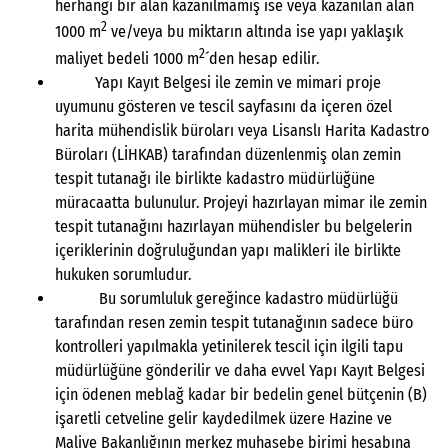
herhangi bir alan kazanılmamış ise veya kazanılan alan
2
1000 m
ve/veya bu miktarın altında ise yapı yaklaşık
2
maliyet bedeli 1000 m
´den hesap edilir.
Yapı Kayıt Belgesi ile zemin ve mimari proje
uyumunu gösteren ve tescil sayfasını da içeren özel
harita mühendislik büroları veya Lisanslı Harita Kadastro
Büroları (LİHKAB) tarafından düzenlenmiş olan zemin
tespit tutanağı ile birlikte kadastro müdürlüğüne
müracaatta bulunulur. Projeyi hazırlayan mimar ile zemin
tespit tutanağını hazırlayan mühendisler bu belgelerin
içeriklerinin doğruluğundan yapı malikleri ile birlikte
hukuken sorumludur.
Bu sorumluluk gereğince kadastro müdürlüğü
tarafından resen zemin tespit tutanağının sadece büro
kontrolleri yapılmakla yetinilerek tescil için ilgili tapu
müdürlüğüne gönderilir ve daha evvel Yapı Kayıt Belgesi
için ödenen meblağ kadar bir bedelin genel bütçenin (B)
işaretli cetveline gelir kaydedilmek üzere Hazine ve
Maliye Bakanlığının merkez muhasebe birimi hesabına