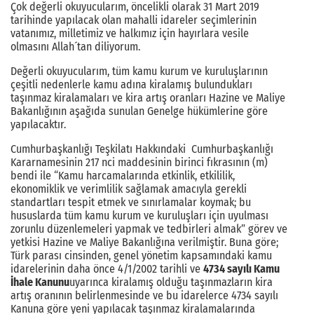
Çok değerli okuyucularım, öncelikli olarak 31 Mart 2019
tarihinde yapılacak olan mahalli idareler seçimlerinin
vatanımız, milletimiz ve halkımız için hayırlara vesile
olmasını Allah´tan diliyorum.
Değerli okuyucularım, tüm kamu kurum ve kuruluşlarının
çeşitli nedenlerle kamu adına kiralamış bulundukları
taşınmaz kiralamaları ve kira artış oranları Hazine ve Maliye
Bakanlığının aşağıda sunulan Genelge hükümlerine göre
yapılacaktır.
Cumhurbaşkanlığı Teşkilatı Hakkındaki Cumhurbaşkanlığı
Kararnamesinin 217 nci maddesinin birinci fıkrasının (m)
bendi ile “Kamu harcamalarında etkinlik, etkililik,
ekonomiklik ve verimlilik sağlamak amacıyla gerekli
standartları tespit etmek ve sınırlamalar koymak; bu
hususlarda tüm kamu kurum ve kuruluşları için uyulması
zorunlu düzenlemeleri yapmak ve tedbirleri almak” görev ve
yetkisi Hazine ve Maliye Bakanlığına verilmiştir. Buna göre;
Türk parası cinsinden, genel yönetim kapsamındaki kamu
idarelerinin daha önce 4/1/2002 tarihli ve
4734 sayılı Kamu
İhale Kanunu
uyarınca kiralamış olduğu taşınmazların kira
artış oranının belirlenmesinde ve bu idarelerce 4734 sayılı
Kanuna göre yeni yapılacak taşınmaz kiralamalarında