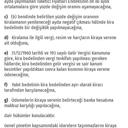
ayda yayımlanan Tüketici Fiyatları Endeksinin on iki aylık
ortalamalara göre yüzde değişim oranını aşamayacağına,
c)
(b) bendinde belirtilen yüzde değişim oranının
kiralamanın yenileneceği ayda negatif çıkması hâlinde kira
bedelinde bir değişiklik yapılmayacağına,
d)
Kiralama ile ilgili vergi, resim ve harçların kiraya verene
ait olduğuna,
e)
31/12/1960 tarihli ve 193 sayılı Gelir Vergisi Kanununa
göre, kira bedelinden vergi tevkifatı yapılması gereken
hâllerde; kira bedelinden gelir vergisi ve sair kanuni
kesintiler yapıldıktan sonra kalan kısmının kiraya verene
ödeneceğine,
f)
Yakıt bedelinin kira bedelinden ayrı olarak kiracı
tarafından karşılanacağına,
g)
Ödemelerin kiraya verenin belirteceği banka hesabına
makbuz karşılığı yapılacağına,
dair hükümler konulacaktır.
Genel yönetim kapsamındaki idarelere taşınmazlarını kiraya