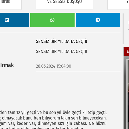
lirlik
VE SESSİZ DÜŞÜŞÜ
Y
SENSİZ BİR YIL DAHA GEÇTİ!
SENSİZ BİR YIL DAHA GEÇTİ!
 Irmak
28.06.2024 15:04:00
en tam 12 yıl geçti ve bu son yıl öyle geçti ki, ezip geçti,
i hiç olmayacak bunu ben biliyorum lakin sen bilmeyeceksin.
gam var, keder var, dinmeyen sızı işin cabası. Ne hüznü
r arkadaş oldu ayrılmıyorlar ki bir birinden.