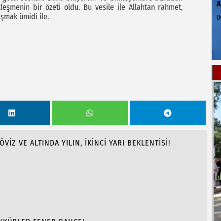
eşmenin bir özeti oldu. Bu vesile ile Allahtan rahmet,
uşmak ümidi ile.
0
İZ VE ALTINDA YILIN, İKİNCİ YARI BEKLENTİSİ!