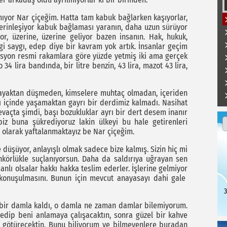
r Nar çiçeğim. Hatta tam kabuk bağlarken kaşıyorlar,
derinleşiyor kabuk bağlaması yaranın, daha uzun sürüyor
or, üzerine, üzerine geliyor bazen insanın. Hak, hukuk,
evgi saygı, edep diye bir kavram yok artık. İnsanlar geçim
lasyon resmi rakamlara göre yüzde yetmiş iki ama gerçek
34 lira bandında, bir litre benzin, 43 lira, mazot 43 lira,
yaktan düşmeden, kimselere muhtaç olmadan, içeriden
ı içinde yaşamaktan gayrı bir derdimiz kalmadı. Nasihat
revaçta şimdi, başı bozukluklar ayrı bir dert desem inanır
z buna şükrediyoruz lakin ülkeyi bu hale getirenleri
n olarak yaftalanmaktayız be Nar çiçeğim.
düşüyor, anlayışlı olmak sadece bize kalmış. Sizin hiç mi
nkörlükle suçlanıyorsun. Daha da saldırıya uğrayan sen
anlı olsalar hakkı hakka teslim ederler. İşlerine gelmiyor
n konuşulmasını. Bunun için mevcut anayasayı dahi gale
3
bir damla kaldı, o damla ne zaman damlar bilemiyorum.
 edip beni anlamaya çalışacaktın, sonra güzel bir kahve
 götürecektin. Bunu biliyorum ve bilmeyenlere buradan