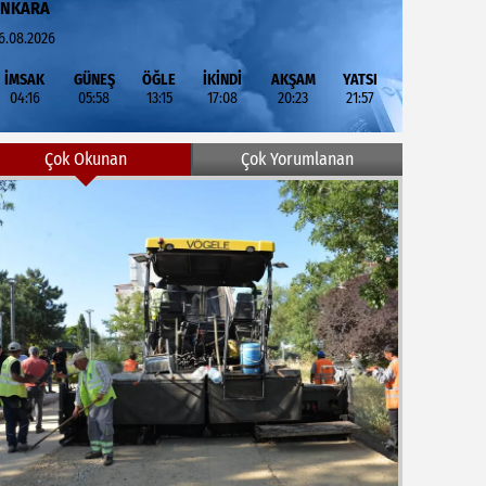
ANKARA
6.08.2026
İMSAK
GÜNEŞ
ÖĞLE
İKİNDİ
AKŞAM
YATSI
04:16
05:58
13:15
17:08
20:23
21:57
Çok Okunan
Çok Yorumlanan