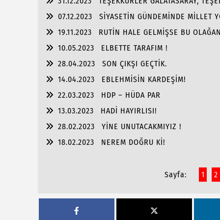
31.12.2023
TEŞEKKÜRLER GALATASARAY, TEŞ
07.12.2023
SİYASETİN GÜNDEMİNDE MİLLET Y
19.11.2023
RUTİN HALE GELMİŞSE BU OLAĞAN
10.05.2023
ELBETTE TARAFIM !
28.04.2023
SON ÇIKŞI GEÇTİK.
14.04.2023
EBLEHMİSİN KARDEŞİM!
22.03.2023
HDP – HÜDA PAR
13.03.2023
HADİ HAYIRLISI!
28.02.2023
YİNE UNUTACAKMIYIZ !
18.02.2023
NEREM DOĞRU Kİ!
Sayfa:
1
2