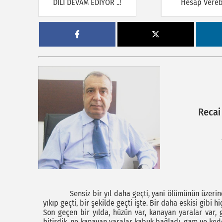
DİLİ DEVAM EDİYOR ..!
Hesap Verebi
Recai
Sensiz bir yıl daha geçti, yani ölümünün üzerind
yıkıp geçti, bir şekilde geçti işte. Bir daha eskisi gib
Son geçen bir yılda, hüzün var, kanayan yaralar var, 
bitirdik, ne kanayan yaralar kabuk bağladı, gam ve kede