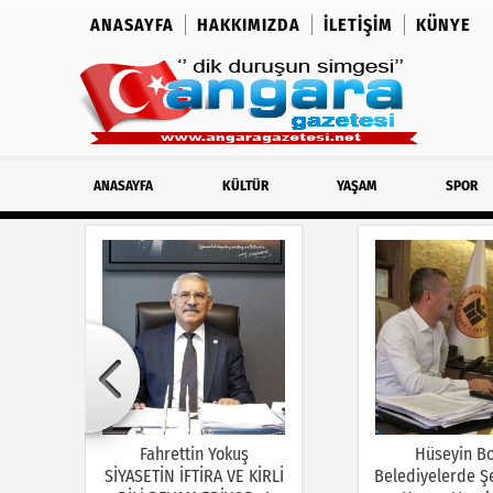
ANASAYFA
HAKKIMIZDA
İLETIŞIM
KÜNYE
ANASAYFA
KÜLTÜR
YAŞAM
SPOR
Fahrettin Yokuş
Hüseyin B
SİYASETİN İFTİRA VE KİRLİ
Belediyelerde Şe