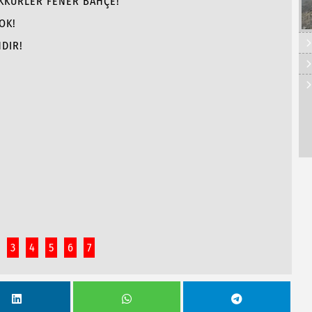
EKKÜRLER FENER BAHÇE!
OK!
DIR!
3
4
5
6
7