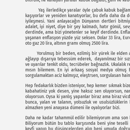
Yaş ilerledikçe yaralar öyle çabuk kabuk bağlamıyo
kaşıyorlar ve yeniden kanatıyorlar, bu defa daha da 
iyileşmesi. Yani anlayacağın Dünyanın dertleri bitmiy
adalet, iyi niyet, diye bir şey kalmadı, hatır gönül, s
derdinde, ama bizi yönetenler se keyif derdinde. Enf
yaşanan enflasyon yüzde yüz seksen. Dolar 33 lira, Euro 
oto gaz 20 lira, altının gramı olmuş 2500 lira.
Yorulmuş bir beden, ezilmiş bir yürek ile elden a
ağlayıp dışarıya tebessüm ederek, dayanılmaz bir sız
ve uyarılar tenkit oldu, tecrübeler bağnazlık. Ukalalık 
mısın bilemem. En iyi arkaaş sosyal medya olmuş bi
sorgulamaktan aciz kalmışız, eleştrsen, sorgulasan hai
Hep fedakarlık bizden isteniyor, hep kemer sıkmak bize 
kabahatiniz yok desen, yine haksız sen oluyorsun, na
oluyorsun. Oysa ki yanlış yapanlar biraz ama biraz vicd
bunca, yalan ve talanın, yolsuzluk ve usulsüzlükleri
almazken yeni anayasa dümeni ile oyalıyorlar bizi.
Daha ne kadar tahammül edilir bilemiyorum ama son 
Biliyorum bütün bu tablo karşısında beni yine teselli
keyfi yapıp bu düşüncelerden alıp beni umuda doğru