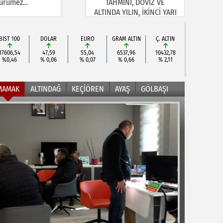
ürümez…
TAHMİNİ, DÖVİZ VE
ALTINDA YILIN, İKİNCİ YARI
BEKLENTİSİ!
BIST 100
DOLAR
EURO
GRAM ALTIN
Ç. ALTIN
17606,54
47,59
55,04
6537,96
10432,78
%0,46
% 0,06
% 0,07
% 0,66
% 2,11
MAMAK
ALTINDAĞ
KEÇİÖREN
AYAŞ
GÖLBAŞI