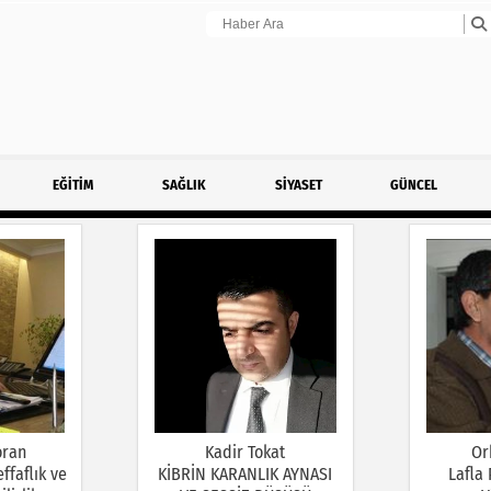
EĞİTİM
SAĞLIK
SİYASET
GÜNCEL
oran
Kadir Tokat
Or
ffaflık ve
KİBRİN KARANLIK AYNASI
Lafla