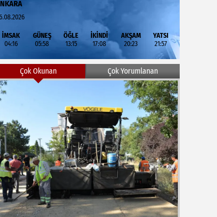
ANKARA
6.08.2026
İMSAK
GÜNEŞ
ÖĞLE
İKİNDİ
AKŞAM
YATSI
04:16
05:58
13:15
17:08
20:23
21:57
Çok Okunan
Çok Yorumlanan