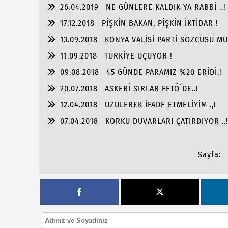
OLABİLİR Mİ ?
26.04.2019
NE GÜNLERE KALDIK YA RABBİ ..!
17.12.2018
PİŞKİN BAKAN, PİŞKİN İKTİDAR !
13.09.2018
KONYA VALİSİ PARTİ SÖZCÜSÜ MÜ
11.09.2018
TÜRKİYE UÇUYOR !
09.08.2018
45 GÜNDE PARAMIZ %20 ERİDİ.!
20.07.2018
ASKERİ SIRLAR FETÖ´DE..!
12.04.2018
ÜZÜLEREK İFADE ETMELİYİM .,!
07.04.2018
KORKU DUVARLARI ÇATIRDIYOR ..
Sayfa: