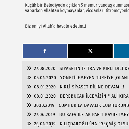
Küçük bir Belediyede açıktan 5 memur yandaş alınması a
yaparken Allahtan koymayanlar, vicdanları titremeyenler 
Biz en iyi Allah´a havale edelim..!
27.08.2020
SİYASETİN İFTİRA VE KİRLİ DİLİ D
05.04.2020
YÖNETİLEMEYEN TÜRKİYE ,OLANLA
08.01.2020
KİRLİ SİYASET DİLİNE DEVAM ..!
08.01.2020
DEREBUCAK İLÇEMİZİN " ALİ KIRA
30.10.2019
CUMHUR'LA DAVALIK CUMHURUNB
27.06.2019
BU KAFA İLE AK PARTİ KAYBETMEY
26.04.2019
KILIÇDAROĞLU´NA "GEÇMİŞ OLSUN