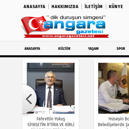
ANASAYFA
HAKKIMIZDA
İLETIŞIM
KÜNYE
ANASAYFA
KÜLTÜR
YAŞAM
SPOR
Fahrettin Yokuş
Hüseyin B
SİYASETİN İFTİRA VE KİRLİ
Belediyelerde Şe