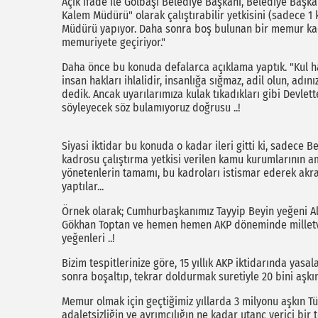
Açık ifade ile Gölbaşı Belediye Başkanı, Belediye Başkan
Kalem Müdürü" olarak çalıştırabilir yetkisini (sadece 1 k
Müdürü yapıyor. Daha sonra boş bulunan bir memur kad
memuriyete geçiriyor."
Daha önce bu konuda defalarca açıklama yaptık. "Kul hak
insan hakları ihlalidir, insanlığa sığmaz, adil olun, ad
dedik. Ancak uyarılarımıza kulak tıkadıkları gibi Devlette 
söyleyecek söz bulamıyoruz doğrusu ..!
Siyasi iktidar bu konuda o kadar ileri gitti ki, sadece B
kadrosu çalıştırma yetkisi verilen kamu kurumlarının am
yönetenlerin tamamı, bu kadroları istismar ederek akrab
yaptılar...
Örnek olarak; Cumhurbaşkanımız Tayyip Beyin yeğeni Al
Gökhan Toptan ve hemen hemen AKP döneminde milletveki
yeğenleri ..!
Bizim tespitlerinize göre, 15 yıllık AKP iktidarında yas
sonra boşaltıp, tekrar doldurmak suretiyle 20 bini aşk
Memur olmak için geçtiğimiz yıllarda 3 milyonu aşkın Tü
adaletsizliğin ve ayrımcılığın ne kadar utanç verici bir