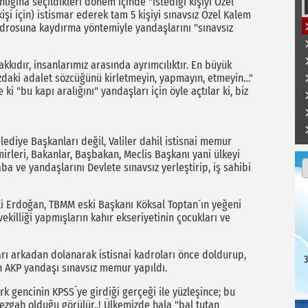
lığına seçildikleri dönem içinde "istediği kişiyi Özel
işi için) istismar ederek tam 5 kişiyi sınavsız Özel Kalem
rosuna kaydırma yöntemiyle yandaşlarını "sınavsız
kıdır, insanlarımız arasında ayrımcılıktır. En büyük
ınızdaki adalet sözcüğünü kirletmeyin, yapmayın, etmeyin…"
ki "bu kapı aralığını" yandaşları için öyle açtılar ki, biz
elediye Başkanları değil, Valiler dahil istisnai memur
irleri, Bakanlar, Başbakan, Meclis Başkanı yani ülkeyi
a ve yandaşlarını Devlete sınavsız yerleştirip, iş sahibi
i Erdoğan, TBMM eski Başkanı Köksal Toptan´ın yeğeni
lliği yapmışların kahır ekseriyetinin çocukları ve
aları arkadan dolanarak istisnai kadroları önce doldurup,
3
ın AKP yandaşı sınavsız memur yapıldı.
rk gencinin KPSS´ye girdiği gerçeği ile yüzleşince; bu
 tezgah olduğu görülür..! Ülkemizde hala "bal tutan