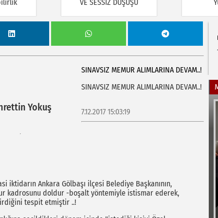
lirlik
VE SESSİZ DÜŞÜŞÜ
Y
SINAVSIZ MEMUR ALIMLARINA DEVAM..!
SINAVSIZ MEMUR ALIMLARINA DEVAM..!
hrettin Yokuş
7.12.2017 15:03:19
i iktidarın Ankara Gölbaşı ilçesi Belediye Başkanının,
ur kadrosunu doldur -boşalt yöntemiyle istismar ederek,
diğini tespit etmiştir ..!