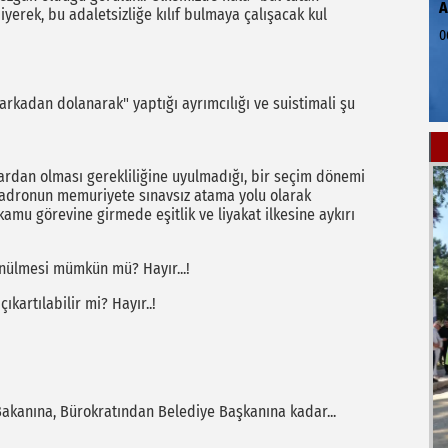
yerek, bu adaletsizliğe kılıf bulmaya çalışacak kul
0
arkadan dolanarak" yaptığı ayrımcılığı ve suistimali şu
rdan olması gerekliliğine uyulmadığı, bir seçim dönemi
 kadronun memuriyete sınavsız atama yolu olarak
 kamu görevine girmede eşitlik ve liyakat ilkesine aykırı
önülmesi mümkün mü? Hayır...!
kartılabilir mi? Hayır..!
Bakanına, Bürokratından Belediye Başkanına kadar...