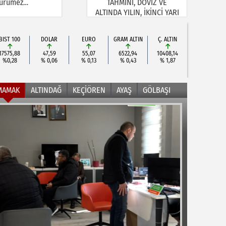
ürümez…
TAHMİNİ, DÖVİZ VE
ALTINDA YILIN, İKİNCİ YARI
BEKLENTİSİ!
BIST 100
DOLAR
EURO
GRAM ALTIN
Ç. ALTIN
17575,88
47,59
55,07
6522,94
10408,14
%0,28
% 0,06
% 0,13
% 0,43
% 1,87
MAMAK
ALTINDAĞ
KEÇİÖREN
AYAŞ
GÖLBAŞI