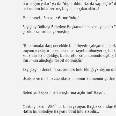
parmağını yalar" ya da "diğer iktidarlarda yapmıştır" di
hakkından bihaber kuş beyinliler çıkacaktır…!
Memuriyete Sınavsız Girme Yolu..!
Sayıştay Gölbaşı Belediye Başkanının mevcut yasaları "
şekilde raporuna yazmıştır;
"Bu atamalardan; öncelikle belediyede çalışan memurla
boyunca çalıştırılması esasına riayet edilmeyerek, bu
kullanılır hale geldiği, bu suretle kanun önünde eşitlik,
durumun oluştuğu tespit edilmiştir."
Sayıştay´ın denetim raporunda belirtildiği yanlıştan d
Usulsüz ve de sınavsız atanan memurlar, memuriyetten çı
Belediye Başkanına soruşturma açılır mı? Hayır ..!
Çünkü yıllardır AKP´liler bunu yapıyor. Başbakanından 
Hatta bu Belediye Başkanı ödül bile alabilir…