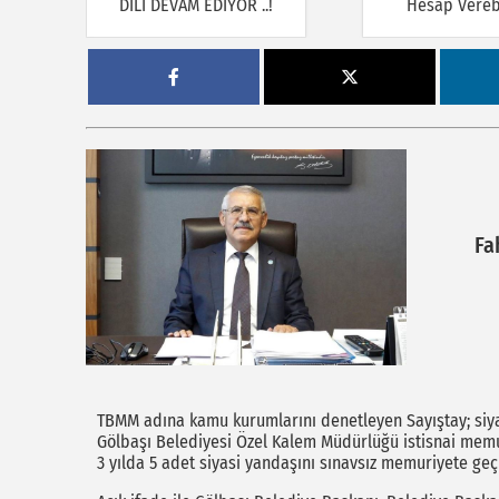
DİLİ DEVAM EDİYOR ..!
Hesap Verebi
Fa
TBMM adına kamu kurumlarını denetleyen Sayıştay; siyas
Gölbaşı Belediyesi Özel Kalem Müdürlüğü istisnai mem
3 yılda 5 adet siyasi yandaşını sınavsız memuriyete geçir