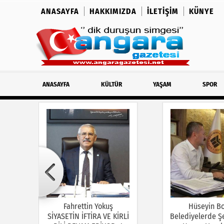
ANASAYFA
HAKKIMIZDA
İLETIŞIM
KÜNYE
ANASAYFA
KÜLTÜR
YAŞAM
SPOR
Fahrettin Yokuş
Hüseyin B
SİYASETİN İFTİRA VE KİRLİ
Belediyelerde Şe