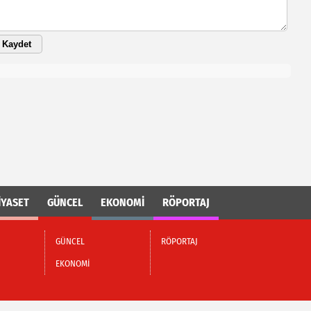
Kaydet
İYASET
GÜNCEL
EKONOMİ
RÖPORTAJ
GÜNCEL
RÖPORTAJ
EKONOMİ