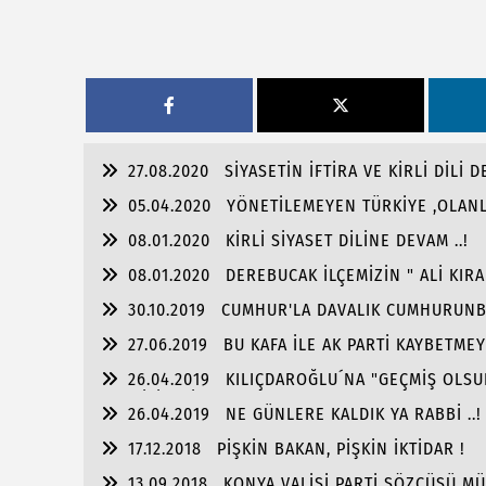
27.08.2020
SİYASETİN İFTİRA VE KİRLİ DİLİ D
05.04.2020
YÖNETİLEMEYEN TÜRKİYE ,OLANLA
08.01.2020
KİRLİ SİYASET DİLİNE DEVAM ..!
08.01.2020
DEREBUCAK İLÇEMİZİN " ALİ KIRA
30.10.2019
CUMHUR'LA DAVALIK CUMHURUNB
27.06.2019
BU KAFA İLE AK PARTİ KAYBETMEY
26.04.2019
KILIÇDAROĞLU´NA "GEÇMİŞ OLSUN
OLABİLİR Mİ ?
26.04.2019
NE GÜNLERE KALDIK YA RABBİ ..!
17.12.2018
PİŞKİN BAKAN, PİŞKİN İKTİDAR !
13.09.2018
KONYA VALİSİ PARTİ SÖZCÜSÜ MÜ