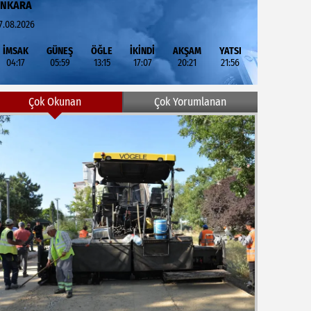
ANKARA
7.08.2026
İMSAK
GÜNEŞ
ÖĞLE
İKİNDİ
AKŞAM
YATSI
04:17
05:59
13:15
17:07
20:21
21:56
Çok Okunan
Çok Yorumlanan