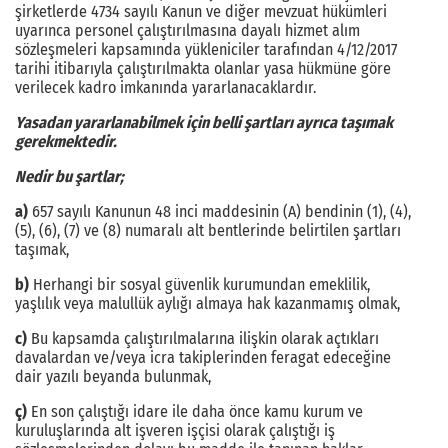
şirketlerde 4734 sayılı Kanun ve diğer mevzuat hükümleri
uyarınca personel çalıştırılmasına dayalı hizmet alım
sözleşmeleri kapsamında yükleniciler tarafından 4/12/2017
tarihi itibarıyla çalıştırılmakta olanlar yasa hükmüne göre
verilecek kadro imkanında yararlanacaklardır.
Yasadan yararlanabilmek için belli şartları ayrıca taşımak
gerekmektedir.
Nedir bu şartlar;
a)
657 sayılı Kanunun 48 inci maddesinin (A) bendinin (1), (4),
(5), (6), (7) ve (8) numaralı alt bentlerinde belirtilen şartları
taşımak,
b)
Herhangi bir sosyal güvenlik kurumundan emeklilik,
yaşlılık veya malullük aylığı almaya hak kazanmamış olmak,
c)
Bu kapsamda çalıştırılmalarına ilişkin olarak açtıkları
davalardan ve/veya icra takiplerinden feragat edeceğine
dair yazılı beyanda bulunmak,
ç)
En son çalıştığı idare ile daha önce kamu kurum ve
kuruluşlarında alt işveren işçisi olarak çalıştığı iş