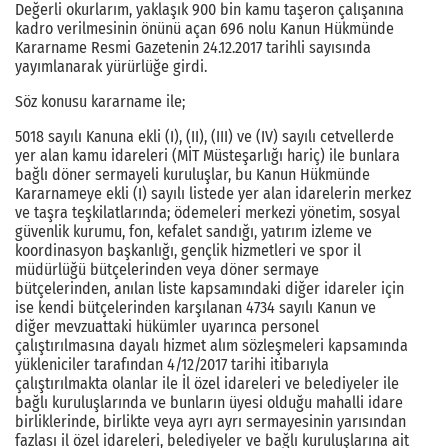
Değerli okurlarım, yaklaşık 900 bin kamu taşeron çalışanına
kadro verilmesinin önünü açan 696 nolu Kanun Hükmünde
Kararname Resmi Gazetenin 24.12.2017 tarihli sayısında
yayımlanarak yürürlüğe girdi.
Söz konusu kararname ile;
5018 sayılı Kanuna ekli (I), (II), (III) ve (IV) sayılı cetvellerde
yer alan kamu idareleri (MİT Müsteşarlığı hariç) ile bunlara
bağlı döner sermayeli kuruluşlar, bu Kanun Hükmünde
Kararnameye ekli (I) sayılı listede yer alan idarelerin merkez
ve taşra teşkilatlarında; ödemeleri merkezi yönetim, sosyal
güvenlik kurumu, fon, kefalet sandığı, yatırım izleme ve
koordinasyon başkanlığı, gençlik hizmetleri ve spor il
müdürlüğü bütçelerinden veya döner sermaye
bütçelerinden, anılan liste kapsamındaki diğer idareler için
ise kendi bütçelerinden karşılanan 4734 sayılı Kanun ve
diğer mevzuattaki hükümler uyarınca personel
çalıştırılmasına dayalı hizmet alım sözleşmeleri kapsamında
yükleniciler tarafından 4/12/2017 tarihi itibarıyla
çalıştırılmakta olanlar ile İl özel idareleri ve belediyeler ile
bağlı kuruluşlarında ve bunların üyesi olduğu mahalli idare
birliklerinde, birlikte veya ayrı ayrı sermayesinin yarısından
fazlası il özel idareleri, belediyeler ve bağlı kuruluşlarına ait