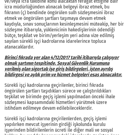
ve/veya icra takibine konu alacaktan feragat ettiğine dair
icra müdürlüğünden alınacak belgeyi ibraz etmek, bu
fıkranın (ç) bendinde öngörülen sulh sözleşmesini ibraz
etmek ve öngörülen şartları taşımaya devam etmek
kaydıyla, sınav sonuçlarının kesinleşmesini müteakip, her bir
sözleşme itibarıyla, yüklenicinin hakedişlerinin ödendiği
bütçe, teşkilat ve birim/yerleşim yeri adına vize edilmiş
sayılan sürekli işçi kadrolarına idarelerince topluca
atanacaklardır.
Birinci fıkrada yer alan 4/12/2017 tarihi itibarıyla çalışıyor
olmak şartının tespitinde, Sosyal Güvenlik Kurumuna
verilmiş olan sigortalı işe giriş bildirgeleri, işten ayrılış
bildirgesi ve aylık prim ve hizmet belgeleri esas alınacaktır.
Sürekli işçi kadrolarına geçirilenler, birinci fıkrada
öngörülen şartları taşıdıkları sürece ve çalıştırıldıkları
teşkilat ve birimde geçiş işlemi yapılmadan önceki ihale
sözleşmesi kapsamındaki hizmetleri yürütmek üzere
istihdam edilmeye devam edilebileceklerdir.
Sürekli işçi kadrolarına geçirilenlerden, geçiş işlemi
yapılırken mevcut işyerinin girdiği işkolunda kurulu
işyerinden bildirilenlerin ücreti ile diğer mali ve sosyal