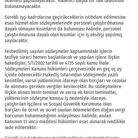
ödemesi yapılmayacaktır. Yüklenici başka bir hak talebinde
bulunamayacaktır.
Sürekli işçi kadrolarına geçirileceklerin istihdam edilmesine
esas hizmet alım sözleşmelerinde personel çalıştırılmasına
dayalı olmayan kısımların da bulunması halinde, personel
çalıştırılmasına dayalı olan kısımlar için iş eksilişi yapılmış
sayılacaktır.
Feshedilmiş sayılan sözleşmeler kapsamındaki işlerin
tasfiye süreci hemen başlatılacak ve yapılan işlere ilişkin
hakedişler, 5/1/2002 tarihli ve 4735 sayılı Kamu İhale
Sözleşmeleri Kanunu hükümleri çerçevesinde en geç üç ay
içinde ödenecektir.Hakediş tutarından sözleşmede yazılı
kesintiler, varsa yüklenicinin idareye olan borçları ve cezalar
ile alınması gereken vergiler kesilecektir. Bu sözleşmelere
ilişkin alınan kesin teminat ve varsa ek kesin teminatlar,
yüklenicinin sözleşme konusu iş nedeniyle idareye,
çalıştırılan işçilere ve Sosyal Güvenlik Kurumuna olan
borçları ile ücret ve ücret sayılan ödemelerden doğan vergi
borcunun bulunmadığının anlaşılması halinde, anılan
Kanunun 13 üncü maddesi hükümleri esas alınarak ivedilikle
iade edilecektir.