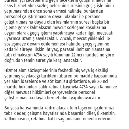
Sürekli işçi kadrolarına geçirileceklerin çalıştırılmalarına
esas hizmet alım sözleşmelerinin süresinin geçiş işleminin
yapılmasından önce sona ermesi halinde, bunlardan
personel çalıştırılmasına dayalı olanlar ile personel
çalıştırılmasına dayalı olan kısımlarının süresi başka bir
işleme gerek kalmaksızın mevcut sözleşme koşullarına
uygun olarak geçiş işlemi yapılıncaya kadar ilgili mevzuatı
uyarınca uzamış sayılacaktır. Ancak, mevcut yüklenici ile
sözleşmeye devam edilememesi halinde, geçiş işlemine
kadarki süreye ilişkin ihtiyaç, parasal limit sınırlamasına
tabi olmaksızın 4734 sayılı Kanunun 22 nci maddesine göre
doğrudan temin suretiyle karşılanacaktır.
Hizmet alım sözleşmelerinin feshedilmiş veya iş eksilişi
yapılmış sayılacağı tarihten itibaren bu madde kapsamında
yer alan idarelerde ve söz konusu şirketlerde, ek 20 nci
madde hükümleri saklı kalmak kaydıyla 4734 sayılı Kanun ve
diğer mevzuat hükümleri çerçevesinde personel
çalıştırılmasına dayalı hizmet alımı yapılmayacaktır.
Bu yasa kapsamında kadro alacak tüm taşeron işçilerimizi
tebrik eder, çalışma hayatlarında başarılar diler, ülkemizin,
kalkınmasına, refahına katkı sağlamasını temenni ederim.