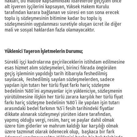
hakları, bu madde kapsamındaki idarelerde geçişten önce
alt işveren işçilerini kapsayan, Yüksek Hakem Kurulu
tarafından karara bağlanan ve süresi en son sona erecek
toplu iş sözleşmesinin bitimine kadar bu toplu iş
sözleşmesinin uygulanması suretiyle oluşan ücret ile diğer
mali ve sosyal haklardan fazla olamayacaktır.
Yüklenici Taşeron İşletmelerin Durumu;
Sürekli işçi kadrolarına geçirileceklerin istihdam edilmesine
esas hizmet alım sözleşmeleri, birinci fıkrada öngörülen
geçiş işleminin yapıldığı tarih itibarıyla feshedilmiş
sayılacak, Feshedilmiş sayılan sözleşmelerden, sadece
yapılan işin tutarı her türlü fiyat farkı hariç sözleşme
bedelinin %80´ini aşmayanlar için yükleniciye, sözleşmenin
yürütülmesine ilişkin her türlü zarara karşılık her türlü fiyat
farkı hariç sözleşme bedelinin %80´i ile yapılan işin tutarı
arasındaki bedel farkının %5´i fesih tarihindeki fiyatlar
dikkate alınarak sözleşmeyi yürüten idare tarafından,
yapmış olduğu vergi, resim, harç ve paylar dahil olmak
üzere tüm giderler ve mahrum kaldığı kar karşılığı olmak
üzere tazminat olarak ödenecek olup, başkaca bir fark