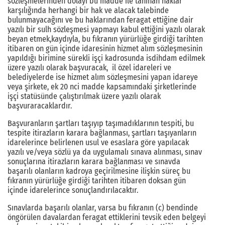
sözleşmelerinden dolayı bu madde ile tanınan haklar
karşılığında herhangi bir hak ve alacak talebinde
bulunmayacağını ve bu haklarından feragat ettiğine dair
yazılı bir sulh sözleşmesi yapmayı kabul ettiğini yazılı olarak
beyan etmek,kaydıyla, bu fıkranın yürürlüğe girdiği tarihten
itibaren on gün içinde idaresinin hizmet alım sözleşmesinin
yapıldığı birimine sürekli işçi kadrosunda isdihdam edilmek
üzere yazılı olarak başvuracak, il özel idareleri ve
belediyelerde ise hizmet alım sözleşmesini yapan idareye
veya şirkete, ek 20 nci madde kapsamındaki şirketlerinde
işçi statüsünde çalıştırılmak üzere yazılı olarak
başvuraracaklardır.
Başvuranların şartları taşıyıp taşımadıklarının tespiti, bu
tespite itirazların karara bağlanması, şartları taşıyanların
idarelerince belirlenen usul ve esaslara göre yapılacak
yazılı ve/veya sözlü ya da uygulamalı sınava alınması, sınav
sonuçlarına itirazların karara bağlanması ve sınavda
başarılı olanların kadroya geçirilmesine ilişkin süreç bu
fıkranın yürürlüğe girdiği tarihten itibaren doksan gün
içinde idarelerince sonuçlandırılacaktır.
Sınavlarda başarılı olanlar, varsa bu fıkranın (c) bendinde
öngörülen davalardan feragat ettiklerini tevsik eden belgeyi