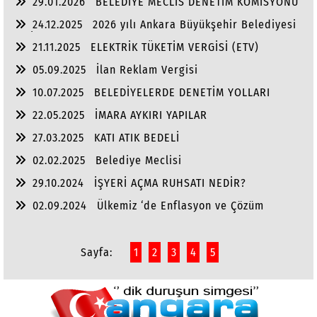
29.01.2026
BELEDİYE MECLİS DENETİM KOMİSYONU
24.12.2025
2026 yılı Ankara Büyükşehir Belediyesi
ve İlçe Belediye Bütçeleri
21.11.2025
ELEKTRİK TÜKETİM VERGİSİ (ETV)
05.09.2025
İlan Reklam Vergisi
10.07.2025
BELEDİYELERDE DENETİM YOLLARI
22.05.2025
İMARA AYKIRI YAPILAR
27.03.2025
KATI ATIK BEDELİ
02.02.2025
Belediye Meclisi
29.10.2024
İŞYERİ AÇMA RUHSATI NEDİR?
02.09.2024
Ülkemiz ‘de Enflasyon ve Çözüm
Yolları
Sayfa:
1
2
3
4
5