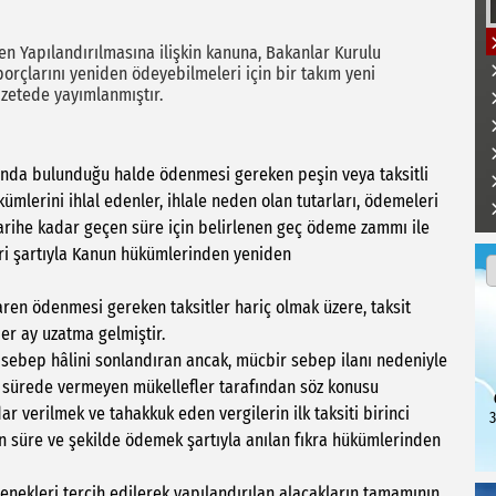
den Yapılandırılmasına ilişkin kanuna, Bakanlar Kurulu
orçlarını yeniden ödeyebilmeleri için bir takım yeni
azetede yayımlanmıştır.
da bulunduğu halde ödenmesi gereken peşin veya taksitli
mlerini ihlal edenler, ihlale neden olan tutarları, ödemeleri
tarihe kadar geçen süre için belirlenen geç ödeme zammı ile
eri şartıyla Kanun hükümlerinden yeniden
ren ödenmesi gereken taksitler hariç olmak üzere, taksit
er ay uzatma gelmiştir.
bep hâlini sonlandıran ancak, mücbir sebep ilanı nedeniyle
 sürede vermeyen mükellefler tarafından söz konusu
ar verilmek ve tahakkuk eden vergilerin ilk taksiti birinci
3
tilen süre ve şekilde ödemek şartıyla anılan fıkra hükümlerinden
ekleri tercih edilerek yapılandırılan alacakların tamamının,