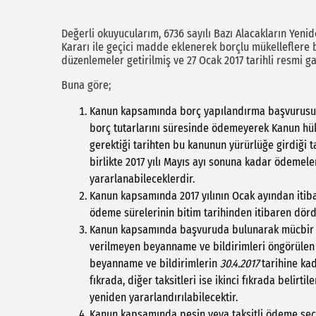
Değerli okuyucularım, 6736 sayılı Bazı Alacakların Yeni
Kararı ile geçici madde eklenerek borçlu mükelleflere b
düzenlemeler getirilmiş ve 27 Ocak 2017 tarihli resmi g
Buna göre;
Kanun kapsamında borç yapılandırma başvurusun
borç tutarlarını süresinde ödemeyerek Kanun hükü
gerektiği tarihten bu kanunun yürürlüğe girdiği 
birlikte 2017 yılı Mayıs ayı sonuna kadar ödemel
yararlanabileceklerdir.
Kanun kapsamında 2017 yılının Ocak ayından itiba
ödeme sürelerinin bitim tarihinden itibaren dörd
Kanun kapsamında başvuruda bulunarak mücbir se
verilmeyen beyanname ve bildirimleri öngörülen
beyanname ve bildirimlerin
30.4.2017
tarihine kad
fıkrada, diğer taksitleri ise ikinci fıkrada belir
yeniden yararlandırılabilecektir.
Kanun kapsamında peşin veya taksitli ödeme seçen