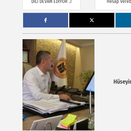
DİLİ DEVAM EDİYOR ..!
Hesap Verebi
Hüseyi