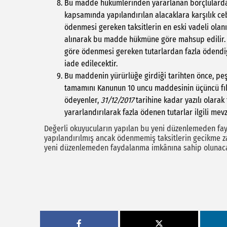
Bu madde hükümlerinden yararlanan borçlulardan
kapsamında yapılandırılan alacaklara karşılık ceb
ödenmesi gereken taksitlerin en eski vadeli olanı
alınarak bu madde hükmüne göre mahsup edilir.
göre ödenmesi gereken tutarlardan fazla ödendiği
iade edilecektir.
Bu maddenin yürürlüğe girdiği tarihten önce, peş
tamamını Kanunun 10 uncu maddesinin üçüncü fık
ödeyenler,
31/12/2017
tarihine kadar yazılı olara
yararlandırılarak fazla ödenen tutarlar ilgili me
Değerli okuyucuların yapılan bu yeni düzenlemeden fay
yapılandırılmış ancak ödenmemiş taksitlerin gecikme z
yeni düzenlemeden faydalanma imkânına sahip olunaca