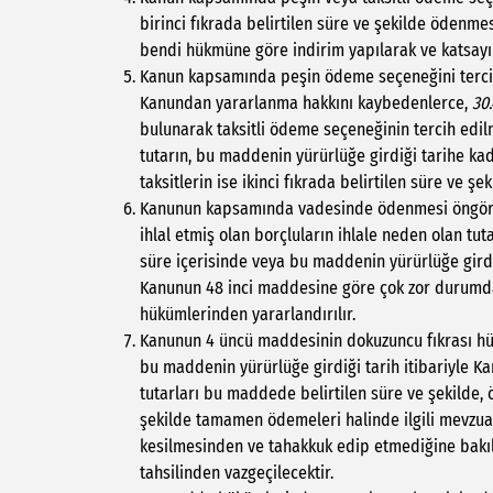
birinci fıkrada belirtilen süre ve şekilde ödenme
bendi hükmüne göre indirim yapılarak ve katsayı
Kanun kapsamında peşin ödeme seçeneğini tercih
Kanundan yararlanma hakkını kaybedenlerce,
30.
bulunarak taksitli ödeme seçeneğinin tercih edilm
tutarın, bu maddenin yürürlüğe girdiği tarihe kad
taksitlerin ise ikinci fıkrada belirtilen süre ve 
Kanunun kapsamında vadesinde ödenmesi öngörü
ihlal etmiş olan borçluların ihlale neden olan tut
süre içerisinde veya bu maddenin yürürlüğe girdi
Kanunun 48 inci maddesine göre çok zor durumda 
hükümlerinden yararlandırılır.
Kanunun 4 üncü maddesinin dokuzuncu fıkrası h
bu maddenin yürürlüğe girdiği tarih itibariyle Ka
tutarları bu maddede belirtilen süre ve şekilde,
şekilde tamamen ödemeleri halinde ilgili mevzuat
kesilmesinden ve tahakkuk edip etmediğine bakılm
tahsilinden vazgeçilecektir.