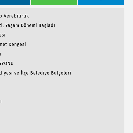
 Verebilirlik
ti, Yaşam Dönemi Başladı
esi
met Dengesi
ı
İSYONU
diyesi ve İlçe Belediye Bütçeleri
I