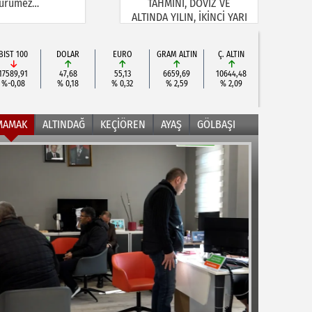
ürümez…
TAHMİNİ, DÖVİZ VE
ALTINDA YILIN, İKİNCİ YARI
BEKLENTİSİ!
BIST 100
DOLAR
EURO
GRAM ALTIN
Ç. ALTIN
17589,91
47,68
55,13
6659,69
10644,48
%-0,08
% 0,18
% 0,32
% 2,59
% 2,09
MAMAK
ALTINDAĞ
KEÇİÖREN
AYAŞ
GÖLBAŞI