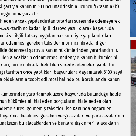
si şartıyla Kanunun 10 uncu maddesinin üçüncü fıkrasının (b)
0
 uygulanmayacaktır.
 eden ancak yapılandırılan tutarları süresinde ödemeyerek
4.2017
tarihine kadar ilgili idareye yazılı olarak başvuruda
esi ve ilgili katsayı uygulanmak suretiyle yapılandırılan
ar ödenmesi gereken taksitlerin birinci fıkrada, diğer
şekilde ödenmesi şartıyla Kanun hükümlerinden yararlandırılır.
len alacakların ödenmemesi nedeniyle Kanun hükümlerini
arları, birinci fıkrada belirtilen sürede ödemeleri ya da bu
ği tarihten önce yaptıkları başvurulara dayanılarak 6183 sayılı
olduklarının tespit edilmesi halinde bu borçlular da Kanun
ükümlerinden yararlanmak üzere başvuruda bulunduğu halde
nun hükümlerini ihlal eden borçluların ihlale neden olan
 ödeme süresi gelmemiş taksitleri ise Kanunda öngörülen
 uyarınca kesilmesi gereken vergi cezaları ve para cezalarının
aksızın bu alacaklardan ve bunlara ilişkin fer´i alacakların