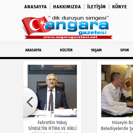
ANASAYFA
HAKKIMIZDA
İLETIŞIM
KÜNYE
ANASAYFA
KÜLTÜR
YAŞAM
SPOR
Fahrettin Yokuş
Hüseyin B
SİYASETİN İFTİRA VE KİRLİ
Belediyelerde Şe