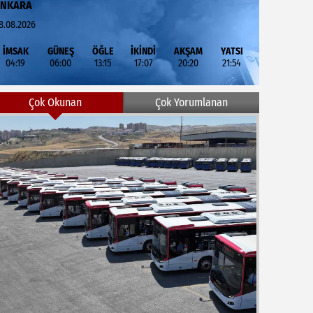
ANKARA
8.08.2026
İMSAK
GÜNEŞ
ÖĞLE
İKİNDİ
AKŞAM
YATSI
04:19
06:00
13:15
17:07
20:20
21:54
Çok Okunan
Çok Yorumlanan