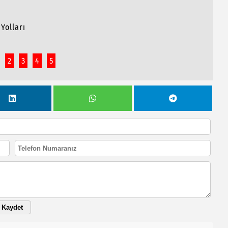
Yolları
2
3
4
5
Kaydet