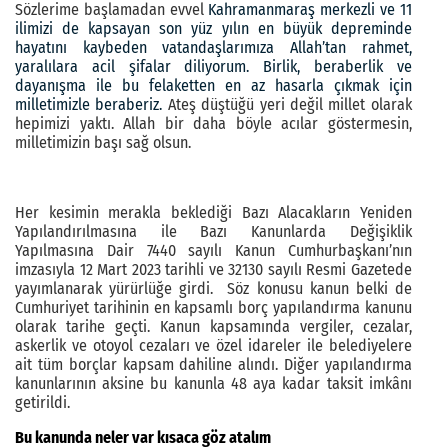
Sözlerime başlamadan evvel
Kahramanmaraş merkezli ve 11
ilimizi de kapsayan son yüz yılın en büyük depreminde
hayatını kaybeden vatandaşlarımıza Allah’tan rahmet,
yaralılara acil şifalar diliyorum. Birlik, beraberlik ve
dayanışma ile bu felaketten en az hasarla çıkmak için
milletimizle beraberiz.
Ateş düştüğü yeri değil millet olarak
hepimizi yaktı. Allah bir daha böyle acılar göstermesin,
milletimizin başı sağ olsun.
Her kesimin merakla beklediği Bazı Alacakların Yeniden
Yapılandırılmasına ile Bazı Kanunlarda Değişiklik
Yapılmasına Dair 7440 sayılı Kanun Cumhurbaşkanı’nın
imzasıyla 12 Mart 2023 tarihli ve 32130 sayılı Resmi Gazetede
yayımlanarak yürürlüğe girdi. Söz konusu kanun belki de
Cumhuriyet tarihinin en kapsamlı borç yapılandırma kanunu
olarak tarihe geçti. Kanun kapsamında vergiler, cezalar,
askerlik ve otoyol cezaları ve özel idareler ile belediyelere
ait tüm borçlar kapsam dahiline alındı. Diğer yapılandırma
kanunlarının aksine bu kanunla 48 aya kadar taksit imkânı
getirildi.
Bu kanunda neler var kısaca göz atalım