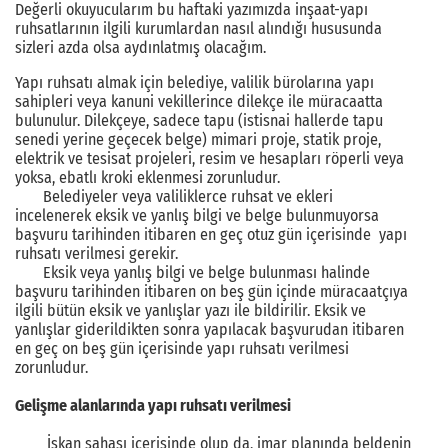
Değerli okuyucularım bu haftaki yazımızda inşaat-yapı
ruhsatlarının ilgili kurumlardan nasıl alındığı hususunda
sizleri azda olsa aydınlatmış olacağım.
Yapı ruhsatı almak için belediye, valilik bürolarına yapı
sahipleri veya kanuni vekillerince dilekçe ile müracaatta
bulunulur. Dilekçeye, sadece tapu (istisnai hallerde tapu
senedi yerine geçecek belge) mimari proje, statik proje,
elektrik ve tesisat projeleri, resim ve hesapları röperli veya
yoksa, ebatlı kroki eklenmesi zorunludur.
Belediyeler veya valiliklerce ruhsat ve ekleri
incelenerek eksik ve yanlış bilgi ve belge bulunmuyorsa
başvuru tarihinden itibaren en geç otuz gün içerisinde yapı
ruhsatı verilmesi gerekir.
Eksik veya yanlış bilgi ve belge bulunması halinde
başvuru tarihinden itibaren on beş gün içinde müracaatçıya
ilgili bütün eksik ve yanlışlar yazı ile bildirilir. Eksik ve
yanlışlar giderildikten sonra yapılacak başvurudan itibaren
en geç on beş gün içerisinde yapı ruhsatı verilmesi
zorunludur.
Gelişme alanlarında yapı ruhsatı verilmesi
İskan sahası içerisinde olup da, imar planında beldenin