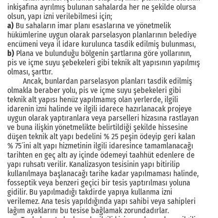
inkişafına ayrılmış bulunan sahalarda her ne şekilde olursa
olsun, yapı izni verilebilmesi için;
a)
Bu sahaların imar planı esaslarına ve yönetmelik
hükümlerine uygun olarak parselasyon planlarının belediye
encümeni veya il idare kurulunca tasdik edilmiş bulunması,
b)
Plana ve bulunduğu bölgenin şartlarına göre yollarının,
pis ve içme suyu şebekeleri gibi teknik alt yapısının yapılmış
olması, şarttır.
Ancak, bunlardan parselasyon planları tasdik edilmiş
olmakla beraber yolu, pis ve içme suyu şebekeleri gibi
teknik alt yapısı henüz yapılmamış olan yerlerde, ilgili
idarenin izni halinde ve ilgili idarece hazırlanacak projeye
uygun olarak yaptıranlara veya parselleri hizasına rastlayan
ve buna ilişkin yönetmelikte belirtildiği şekilde hissesine
düşen teknik alt yapı bedelini % 25 peşin ödeyip geri kalan
% 75´ini alt yapı hizmetinin ilgili idaresince tamamlanacağı
tarihten en geç altı ay içinde ödemeyi taahhüt edenlere de
yapı ruhsatı verilir. Kanalizasyon tesisinin yapı bitirilip
kullanılmaya başlanacağı tarihe kadar yapılmaması halinde,
fosseptik veya benzeri geçici bir tesis yaptırılması yoluna
gidilir. Bu yapılmadığı takdirde yapıya kullanma izni
verilemez. Ana tesis yapıldığında yapı sahibi veya sahipleri
lağım ayaklarını bu tesise bağlamak zorundadırlar.