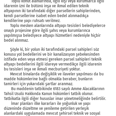
Toplu konut alanlarında, ilgili kişi veya kurumlarca ilgili
idarenin izni ile bütünü inşa ve ikmal edilen teknik
altyapının iki tarafındaki diğer parsellerin sahiplerinden,
kendi parsellerine isabet eden bedel alınmadıkça
kendilerine yapı ruhsatı verilmez.
Toplu mesken alanlarında altyapı tesisleri belediyelerce
onaylı projesine göre ilgili şahıs veya kurumlarınca
yapılmışsa belediyece altyapı hizmetleri nedeniyle hiçbir
bedel alınmaz.
Şöyle ki, bir yolun iki tarafındaki parsel sahipleri söz
konusu yol bedellerini ve bir kanalizasyon şebekesinden
istifade eden veya etmesi gereken parsel sahipleri teknik
altyapı bedellerini ilgili idareye vermedikçe ilgili idarenin
bu tesisleri inşa ve ikmali mecburiyeti yoktur.
Mevcut binalarda değişiklik ve ilaveler yapılması da bu
madde hükümlerine bağlı olmakla beraber, bunların
tamirleri için yukarıdaki şartlar aranmaz.
Bu maddenin tatbikinde 6183 sayılı Amme Alacaklarının
Tahsil Usulü Hakkında Kanun hükümleri tatbik olunur.
Tatbikatla ilgili diğer hususlar imar yönetmeliğinde belirtilir.
İmar planları ilke kararları ile yoğunluk ve yapı
düzeninde düzeltme ve yenileme getirilen yerleşik
alanlardaki uygulamada mevcut şehirsel teknik ve sosyal